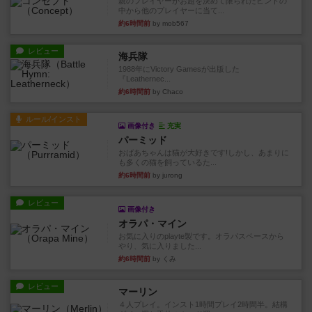
親のプレイヤーがお題を決めて限られたヒントの
中から他のプレイヤーに当て...
約6時間前
by mob567
レビュー
海兵隊
1988年にVictory Gamesが出版した
『Leathernec...
約6時間前
by Chaco
ルール/インスト
画像付き
充実
パーミッド
おばあちゃんは猫が大好きです!しかし、あまりに
も多くの猫を飼っているた...
約6時間前
by jurong
レビュー
画像付き
オラパ・マイン
お気に入りのplayte製です。オラパスペースから
やり、気に入りました...
約6時間前
by くみ
レビュー
マーリン
４人プレイ。インスト1時間プレイ2時間半。結構