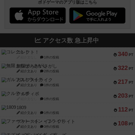
ボドゲーマのアプリ版はこちら
アクセス数 急上昇中
コレクト！
340
PT
紹介文なし
1件の投稿
無限まちがいさがし
322
PT
紹介文あり
2件の投稿
ガルフストライク
217
PT
紹介文あり
1件の投稿
クルティボ
203
PT
紹介文なし
1件の投稿
1809
112
PT
紹介文あり
1件の投稿
ファースト・イン・フライト
108
PT
紹介文あり
3件の投稿