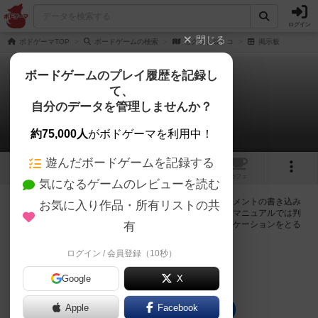
ログイン
閉じる
ボドゲーマTOP
ボードゲームの検索
モグラトロッコ
掲示板
ボードゲームのプレイ履歴を記録し
て、
モグラトロッコ
自分のデータを管理しませんか？
0件の掲示板
約75,000人
がボドゲーマを利用中！
遊んだボードゲームを記録する
1
トップ
画像
動画
レビュー
カフェ
気になるゲームのレビューを読む
ログインするとモグラトロッコに関する掲示板の作成やコメントの書き込み
お気に入り作品・所有リストの共
が出来るようになります。ルールの疑問やエラッタ情報、マニュアルでは判
断し辛い曖昧な表記等について会員同士で自由にコミュニケーションをとる
有
ことが出来ます。
ログイン / 会員登録（10秒）
ログイン/無料会員登録
Google
X
Apple
Facebook
モグラトロッコのトップに戻る