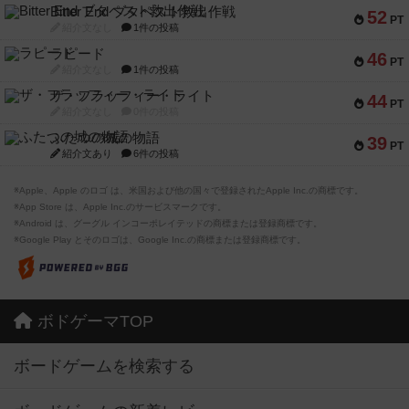
Bitter End ブタペスト救出作戦
52
PT
紹介文なし
1件の投稿
ラピード
46
PT
紹介文なし
1件の投稿
ザ・フラッフィー・ライト
44
PT
紹介文なし
0件の投稿
ふたつの城の物語
39
PT
紹介文あり
6件の投稿
※Apple、Apple のロゴ は、米国および他の国々で登録されたApple Inc.の商標です。
※App Store は、Apple Inc.のサービスマークです。
※Android は、グーグル インコーポレイテッドの商標または登録商標です。
※Google Play とそのロゴは、Google Inc.の商標または登録商標です。
ボドゲーマTOP
ボードゲームを検索する