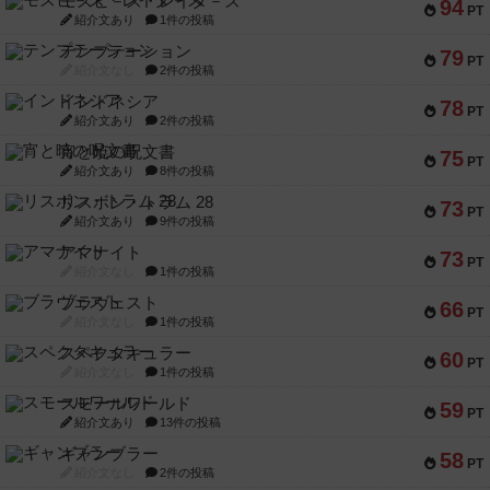
モズビ－ズ・レイダ－ズ
94
PT
紹介文あり
1件の投稿
テンプテーション
79
PT
紹介文なし
2件の投稿
インドネシア
78
PT
紹介文あり
2件の投稿
宵と暁の呪文書
75
PT
紹介文あり
8件の投稿
リスボン・トラム 28
73
PT
紹介文あり
9件の投稿
アマナイト
73
PT
紹介文なし
1件の投稿
ブラヴェスト
66
PT
紹介文なし
1件の投稿
スペクタキュラー
60
PT
紹介文なし
1件の投稿
スモールワールド
59
PT
紹介文あり
13件の投稿
ギャンブラー
58
PT
紹介文なし
2件の投稿