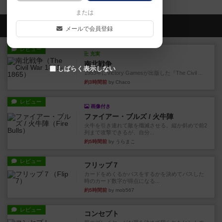
または
会員の新しい投稿
メールで会員登録
レビュー
充実
南北戦争
しばらく表示しない
1983年にVictory Gamesが出版した『The Civil ...
約3時間前
by Chaco
レビュー
画像付き
ファイアー・ブルズ / 火牛陣
火牛を引き連れて敵を殲滅させる。縦か斜めで前2
列まで攻撃できるが、自分...
約5時間前
by うらまこ
レビュー
フリップ７
カードをめくるかパスをするかを決めてパスした
時のカード数字が得点になる...
約5時間前
by mob567
レビュー
コンセプト