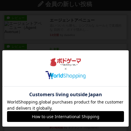
会員の新しい投稿
レビュー
エージェントアベニュー
追いついたら勝ち。シンプルな ルールとで直感的
な 目的で、ボドゲ慣れし...
13分前
by daisdice
レビュー
充実
ウイングスパン
期待値を上げすぎた、というのが正直な感想。２
人で何度かプレイ。ここでも...
約1時間前
by S
レビュー
街コロ通
街コロとの違いは初めから二つサイコロを振れる
など、少しの違いはあるけれ...
約6時間前
by くみ
戦略やコツ
ニューオールド
ゲーム終了時に、「オールドカードとニューカー
ドのどちらもある」 状態に...
約7時間前
by オグランド（Oguland）