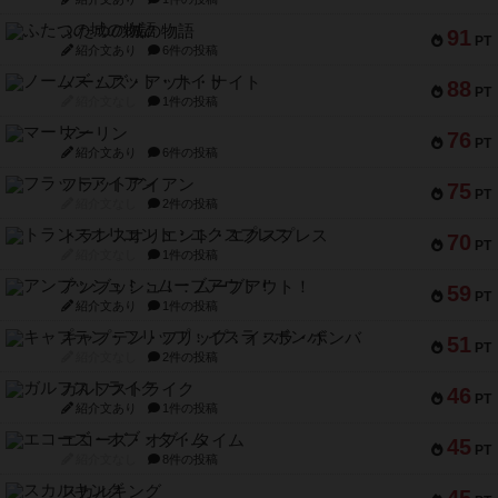
ふたつの城の物語
91
PT
紹介文あり
6件の投稿
ノームズ・アット・ナイト
88
PT
紹介文なし
1件の投稿
マーリン
76
PT
紹介文あり
6件の投稿
フラットアイアン
75
PT
紹介文なし
2件の投稿
トランスオリエント・エクスプレス
70
PT
紹介文なし
1件の投稿
アンブッシュ！：ムーブアウト！
59
PT
紹介文あり
1件の投稿
キャプテン・フリップ：イスラ・ボンバ
51
PT
紹介文なし
2件の投稿
ガルフストライク
46
PT
紹介文あり
1件の投稿
エコーズ・オブ・タイム
45
PT
紹介文なし
8件の投稿
スカルキング