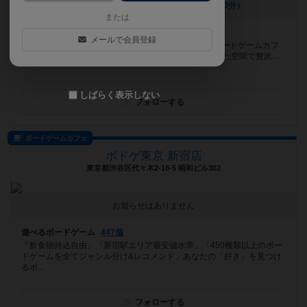
[NEW] 新スイーツ登場です✨️（2026年08月07日 17時00分）
または
遊べるボードゲーム
1206個
メールで会員登録
ディアシュピールのボドゲ1500個を全て引き取ったボードゲームカフ
ェ！ 西濃地域で唯一のボードゲームカフェ！ 広々とした空間で贅沢...
しばらく表示しない
フォローする
ボードゲームカフェ
ボドゲ東京 新宿店
東京都渋谷区代々木2-18-5 昭和ビル302
お知らせはありません
遊べるボードゲーム
447個
「飲食物持込自由」「新宿駅エリア最安値水準」「450種類以上のボー
ドゲームを全てジャンル分け&レコメンド」あなたの「好き」を見つけ
るボ...
フォローする