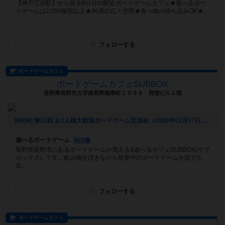
【神戸三宮駅】から徒歩約1分の駅近ボードゲームカフェ★遊べるボー
ドゲームは2,000種類以上★46席の広々空間★食べ物の持ち込みOK★...
フォローする
ボードゲームカフェ
ボードゲームカフェSUBBOX
長野県長野市大字南長野南県町１０９９ 西智ビル１階
[NEW] 第22回 お1人様大歓迎ボードゲーム交流会（2020年02月17日 21時47分）
遊べるボードゲーム
669個
長野県長野市にあるボードゲームが買える&遊べるカフェSUBBOX(サブ
ボックス）です。飲み物を頂きながら世界中のボードゲームを誰でも
気...
フォローする
ボードゲームカフェ