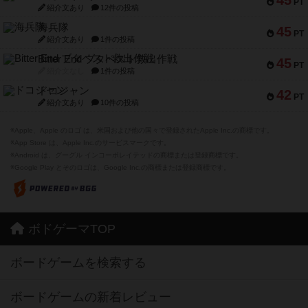
45
PT
紹介文あり
12件の投稿
海兵隊
45
PT
紹介文あり
1件の投稿
Bitter End ブタペスト救出作戦
45
PT
紹介文なし
1件の投稿
ドコジャン
42
PT
紹介文あり
10件の投稿
※Apple、Apple のロゴ は、米国および他の国々で登録されたApple Inc.の商標です。
※App Store は、Apple Inc.のサービスマークです。
※Android は、グーグル インコーポレイテッドの商標または登録商標です。
※Google Play とそのロゴは、Google Inc.の商標または登録商標です。
ボドゲーマTOP
ボードゲームを検索する
ボードゲームの新着レビュー