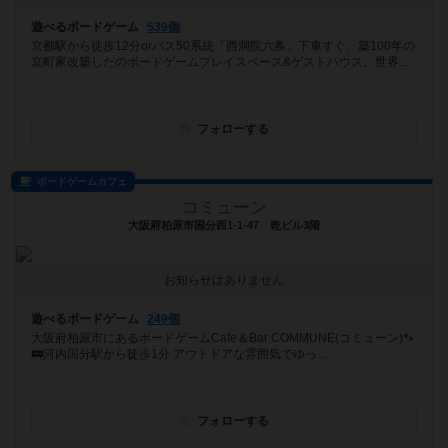
遊べるボードゲーム
539個
京都駅から徒歩12分orバス50系統「西洞院六条」下車すぐ、築100年の
京町家改築したのボードゲームプレイスペース&ゲストハウス。世界...
フォローする
ボードゲームカフェ
コミューン
大阪府柏原市国分西1-1-47 乾ビル3階
お知らせはありません
遊べるボードゲーム
249個
大阪府柏原市にあるボードゲームCafe＆Bar COMMUNE(コミューン)🐾
🚃河内国分駅から徒歩1分 アウトドアな雰囲気でゆっ...
フォローする