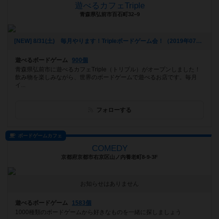
遊べるカフェTriple
青森県弘前市百石町32−9
[NEW] 8/31(土) 毎月やります！Tripleボードゲーム会！（2019年07月11日 16時22分）
遊べるボードゲーム
900個
青森県弘前市に遊べるカフェTriple（トリプル）がオープンしました！
飲み物を楽しみながら、世界のボードゲームで遊べるお店です。毎月
イ...
フォローする
ボードゲームカフェ
COMEDY
京都府京都市右京区山ノ内養老町8-9-3F
お知らせはありません
遊べるボードゲーム
1583個
1000種類のボードゲームから好きなものを一緒に探しましょう