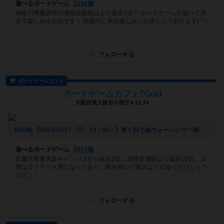
遊べるボードゲーム
1138個
神奈川県藤沢市の湘南台駅西口より徒歩3分！ ボードゲームが遊べて買
えて楽しめるお店です！ 皆様のご来店楽しみにお待ちしております(^^)
フォローする
ボードゲームカフェ
ボードゲームカフェ7Gold
大阪府東大阪市小若江4-12-14
[NEW] 【2023/12/17（日）13：00～】第１回七金ウォーハンマー部（2023年12月06日 16時25分）
遊べるボードゲーム
2073個
近畿大学東大阪キャンパスから徒歩2分。近鉄長瀬駅より徒歩10分。２
階はラグマット席になっており、靴を脱いで家のようにゆったりとくつ
ろげ...
フォローする