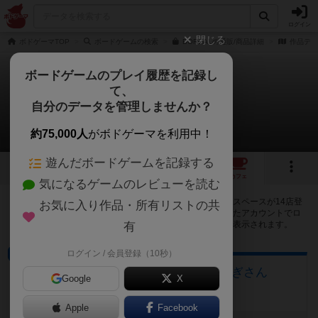
ログイン
閉じる
ボドゲーマTOP
ボードゲームの検索
BOREALの通販/商品詳細
作品デー
ボードゲームのプレイ履歴を記録し
て、
ボレアル
自分のデータを管理しませんか？
14店のカフェ/スペースが提供中
約75,000人
がボドゲーマを利用中！
遊んだボードゲームを記録する
2
2
14
トップ
画像
動画
レビュー
カフェ
気になるゲームのレビューを読む
ボレアルで遊ぶことができるボードゲームカフェ・プレイスペースが14店登
お気に入り作品・所有リストの共
録されています。公開プロフィールの都道府県が設定されたアカウントでロ
グインすると、同じ都道府県内の店舗に絞り込むボタンが表示されます。
有
ログイン / 会員登録（10秒）
ボードゲームカフェ
大垣のボードゲームカフェ 黒やぎさん
Google
X
岐阜県大垣市荒川町470-2
Apple
Facebook