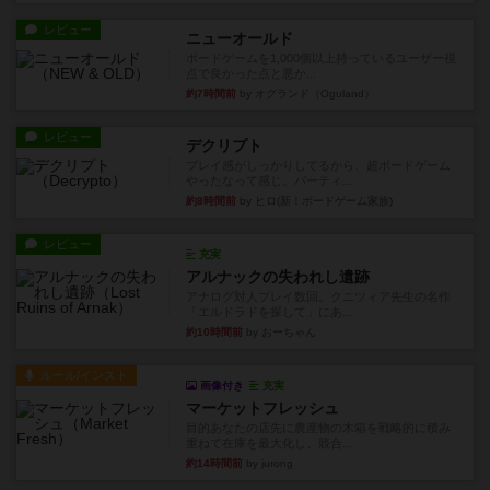
レビュー
ニューオールド
ボードゲームを1,000個以上持っているユーザー視
点で良かった点と悪か...
約7時間前
by オグランド（Oguland）
レビュー
デクリプト
プレイ感がしっかりしてるから、超ボードゲーム
やったなって感じ。パーティ...
約8時間前
by ヒロ(新！ボードゲーム家族)
レビュー
充実
アルナックの失われし遺跡
アナログ対人プレイ数回。クニツィア先生の名作
「エルドラドを探して」にあ...
約10時間前
by おーちゃん
ルール/インスト
画像付き
充実
マーケットフレッシュ
目的あなたの店先に農産物の木箱を戦略的に積み
重ねて在庫を最大化し、競合...
約14時間前
by jurong