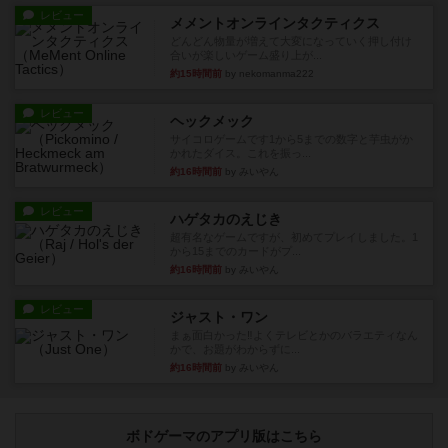
レビュー
メメントオンラインタクティクス
どんどん物量が増えて大変になっていく押し付け
合いが楽しいゲーム盛り上が...
約15時間前
by nekomanma222
レビュー
ヘックメック
サイコロゲームです1から5までの数字と芋虫がか
かれたダイス。これを振っ...
約16時間前
by みいやん
レビュー
ハゲタカのえじき
超有名なゲームですが、初めてプレイしました。1
から15までのカードがプ...
約16時間前
by みいやん
レビュー
ジャスト・ワン
まぁ面白かった‼️よくテレビとかのバラエティなん
かで、お題がわからずに...
約16時間前
by みいやん
ボドゲーマのアプリ版はこちら