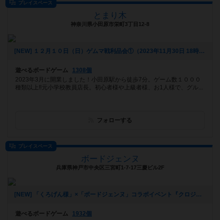
プレイスペース
とまり木
神奈川県小田原市栄町3丁目12-8
[NEW] １２月１０日（日）ゲムマ戦利品会①（2023年11月30日 18時05分）
遊べるボードゲーム
1308個
2023年3月に開業しました！小田原駅から徒歩7分。ゲーム数１０００
種類以上‼️元小学校教員店長。初心者様や上級者様、お1人様で、グル...
フォローする
プレイスペース
ボードジェンヌ
兵庫県神戸市中央区三宮町1-7-17三慶ビル2F
[NEW] 「くろげん様」×「ボードジェンヌ」コラボイベント『クロジェンヌ会』（2021年02月13日 14時21分）
遊べるボードゲーム
1932個