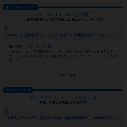
ボードゲームカフェ
JELLYJELLYCAFE心斎橋店
大阪府大阪市中央区東心斎橋1-12-19エイトビルヂング5F
[NEW] 【心斎橋店】じっくりボードゲームの世界に浸かってみよう！平日重ゲー会【テラフォーミング・マーズ】（2024年08月28日 13時22分）
遊べるボードゲーム
749個
お酒を片手に、約700種類以上ものボードゲームが楽しめるカフェで
す。カップルやお友達、お仕事仲間と、新しいエンターテイメントを体
験して...
フォローする
プレイスペース
ボードゲームショップあそびば
神奈川県藤沢市湘南台2丁目22-17
[NEW] ボードゲーム初心者大集合の会(参加者募集中)（2024年06月21日 09時28分）