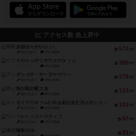
アクセス数 急上昇中
無限まちがいさがし
574
PT
紹介文あり
2件の投稿
リワイルド：サウスアメリカ
389
PT
紹介文なし
2件の投稿
アンダー・ザ・テーブラー
378
PT
紹介文あり
1件の投稿
宵と暁の呪文書
133
PT
紹介文あり
8件の投稿
セミファイナル ～お前はまだ生きている～
103
PT
紹介文あり
1件の投稿
ワン・トゥ・ファイブ
97
PT
紹介文あり
1件の投稿
南北戦争
91
PT
紹介文あり
1件の投稿