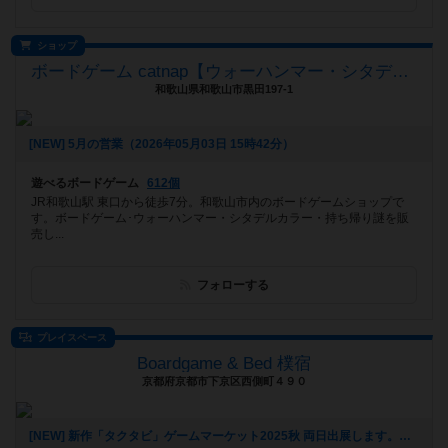
ショップ
ボードゲーム catnap【ウォーハンマー・シタデルカラー取扱店】
和歌山県和歌山市黒田197-1
[NEW] 5月の営業（2026年05月03日 15時42分）
遊べるボードゲーム
612個
JR和歌山駅 東口から徒歩7分。和歌山市内のボードゲームショップで
す。ボードゲーム･ウォーハンマー・シタデルカラー・持ち帰り謎を販
売し...
フォローする
プレイスペース
Boardgame & Bed 樸宿
京都府京都市下京区西側町４９０
[NEW] 新作「タクタビ」ゲームマーケット2025秋 両日出展します。（2025年08月24日 11時31分）