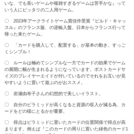
いな、でも長いゲームや複雑すぎるゲームは苦手かな』って
いう人にピッタリの二人用ゲーム。
〇 2023年アークライトゲーム賞佳作受賞『ビルド・キャッ
スル』のフランス版、の逆輸入盤。日本からフランス行って
帰った来たゲーム。
〇 「カードを購入して、配置する」が基本の動き。すっご
くシンプル！
〇 ルールは極めてシンプルな一方でカードの効果でゲーム
の展開に幅が生まれるようになっています。ポストカードサ
イズのプレイヤーエイドが付いているのでそれをお互いが見
やすいように置いて遊ぶのがおススメ。
〇 岩瀬由布子さんの幻想的で美しいイラスト。
〇 自分のピラミッドが高くなると資源の収入が減る為、カ
ードをどの様にとるかが重要。
〇 得点はピラミッドに置いたカードの位置関係で得点が高
まります。例えば『このカードの周りに置いた緑色のカード1