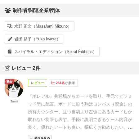
制作者/関連企業/団体
水野 正文（Masafumi Mizuno）
岩瀬 裕子（Yuko Iwase）
スパイラル・エディション（Spiral Éditions）
レビュー 2件
勇者
レビュー
261名
が参考
『ボレアル』
共通場からカードを取り、手元でピラミ
Tomii
ッド型に配置。ボードに沿う駒はコンパス（資金）の
所有カウンター、且つ自駒より左側にあるカードしか
取れない制限も表す。手軽に説明できるゲーム内容が
良く、優れたアートも良い。幅広くお勧めしたい。
⇒　
ボレアル
続きを見る