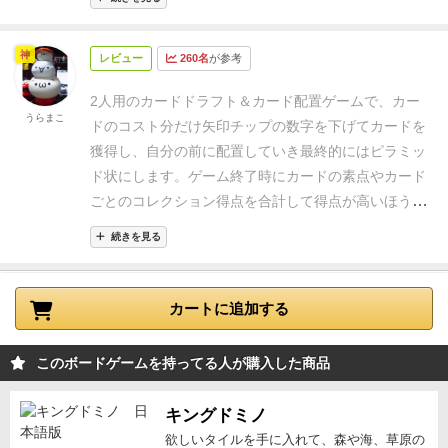
⇒　
２人用ボードゲームはいいぞ！
神
レビュー
260名
が参考
2人用のカードドラフト＆カード配置ゲームで、カー
うらまこ
ドのコスト分だけ矢印チップの数字を下げてカードを
獲得し、自分の前に配置していき最終的にはピラミッ
ド状にします。ゲーム終了時にカードの素点やカード
ごとのコレクション得点を合計して得点が高いほうが
勝ちになります。
カードの獲得をした後には、カード
続きを見る
を自分の前に配置。
カードはピラミッド状に
4→3→2→1となるように配置します。
配置後は、カー
ドの右上に描かれているアイコン数だけ矢印チップを
カートに追加する
右側に移動させて手番終了。
アイコン数が多くても、
上にカードが配置されているカードのアイコンは参照
このボードゲームを持ってる人が購入した商品
しないので注意。
カードによっては配置できる段が指
定されているカードもありますが、基本的には条件は
キングドミノ
緩く配置できるので隣接ボーナスやシンボルボーナス
欲しいタイルを手に入れて、森や海、草原の