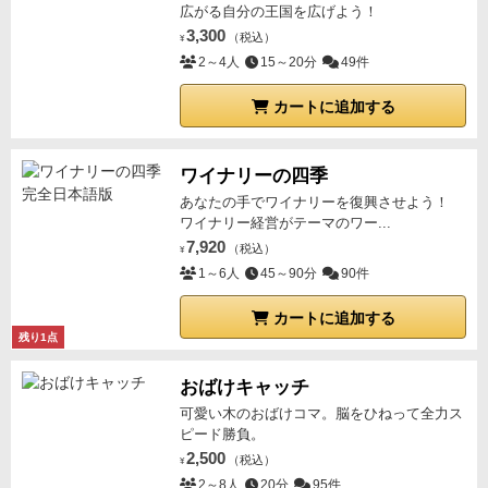
を意識するのがいいかな。
ゲーム中に1枚しか配置で
広がる自分の王国を広げよう！
きない特殊なカードはちょっと強力ですが、素点がや
3,300
（税込）
¥
っぱり大事だと感じさせられる結果にはなりました。
2～4人
15～20分
49件
カートに追加する
ワイナリーの四季
あなたの手でワイナリーを復興させよう！
ワイナリー経営がテーマのワー...
7,920
（税込）
¥
1～6人
45～90分
90件
カートに追加する
残り1点
おばけキャッチ
可愛い木のおばけコマ。脳をひねって全力ス
ピード勝負。
2,500
（税込）
¥
2～8人
20分
95件