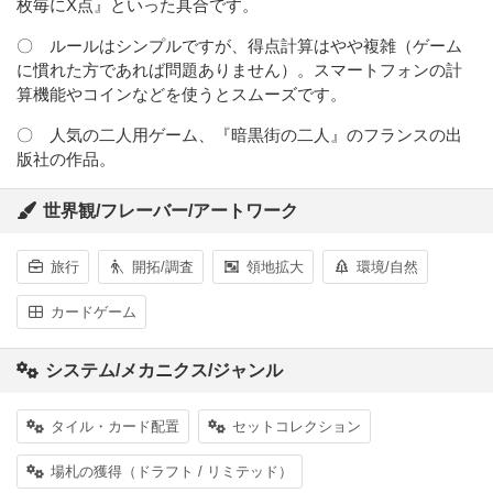
枚毎にX点』といった具合です。
〇 ルールはシンプルですが、得点計算はやや複雑（ゲーム
に慣れた方であれば問題ありません）。スマートフォンの計
算機能やコインなどを使うとスムーズです。
〇 人気の二人用ゲーム、『暗黒街の二人』のフランスの出
版社の作品。
世界観/フレーバー/アートワーク
旅行
開拓/調査
領地拡大
環境/自然
カードゲーム
システム/メカニクス/ジャンル
タイル・カード配置
セットコレクション
場札の獲得（ドラフト / リミテッド）