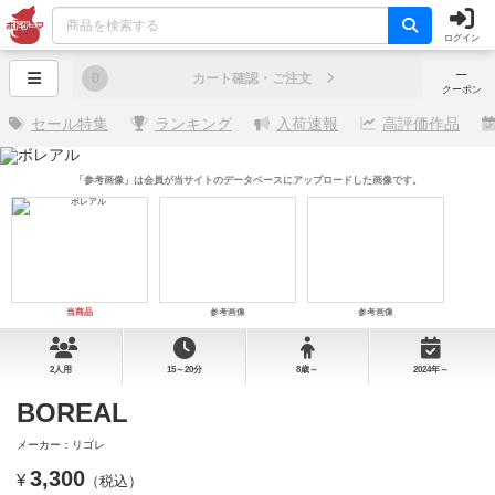
ログイン
─
0
カート確認・ご注文
クーポン
セール特集
ランキング
入荷速報
高評価作品
「参考画像」は会員が当サイトのデータベースにアップロードした画像です。
当商品
参考画像
参考画像
2人用
15～20分
8歳～
2024年～
BOREAL
メーカー：リゴレ
3,300
¥
（税込）