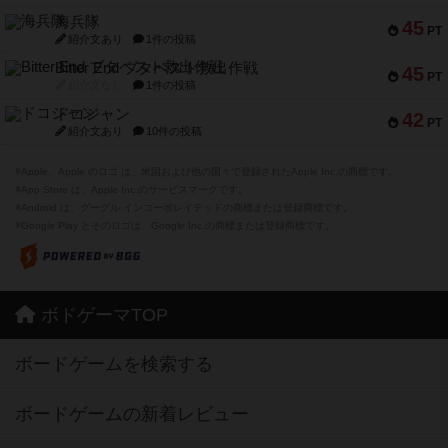
海兵隊
45
PT
紹介文あり
1件の投稿
Bitter End ブタペスト救出作戦
45
PT
紹介文なし
1件の投稿
ドコジャン
42
PT
紹介文あり
10件の投稿
※Apple、Apple のロゴ は、米国および他の国々で登録されたApple Inc.の商標です。
※App Store は、Apple Inc.のサービスマークです。
※Android は、グーグル インコーポレイテッドの商標または登録商標です。
※Google Play とそのロゴは、Google Inc.の商標または登録商標です。
ボドゲーマTOP
ボードゲームを検索する
ボードゲームの新着レビュー