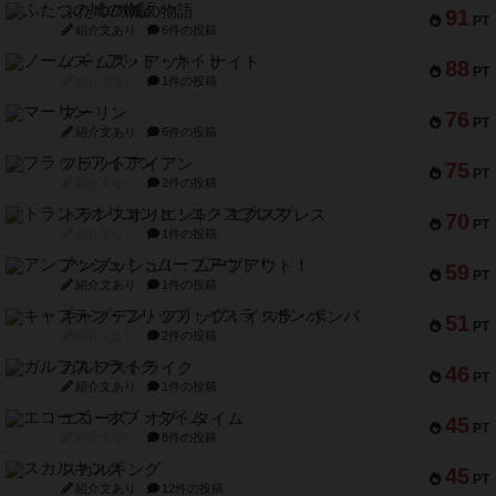
ふたつの城の物語
91
PT
紹介文あり
6件の投稿
ノームズ・アット・ナイト
88
PT
紹介文なし
1件の投稿
マーリン
76
PT
紹介文あり
6件の投稿
フラットアイアン
75
PT
紹介文なし
2件の投稿
トランスオリエント・エクスプレス
70
PT
紹介文なし
1件の投稿
アンブッシュ！：ムーブアウト！
59
PT
紹介文あり
1件の投稿
キャプテン・フリップ：イスラ・ボンバ
51
PT
紹介文なし
2件の投稿
ガルフストライク
46
PT
紹介文あり
1件の投稿
エコーズ・オブ・タイム
45
PT
紹介文なし
8件の投稿
スカルキング
45
PT
紹介文あり
12件の投稿