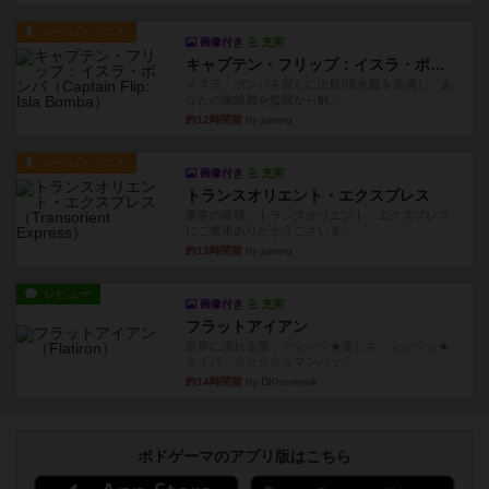
ルール/インスト
画像付き
充実
キャプテン・フリップ：イスラ・ボンバ
イスラ・ボンバを探しに出航!潜水艦を装備し、あ
なたの乗組員を監獄から解...
約12時間前
by jurong
ルール/インスト
画像付き
充実
トランスオリエント・エクスプレス
乗客の皆様、トランスオリエント・エクスプレス
にご乗車ありがとうございま...
約13時間前
by jurong
レビュー
画像付き
充実
フラットアイアン
世界に浸れる度 ☆☆☆☆★楽しさ ☆☆☆☆★
タイパ ☆☆☆☆☆マンハッ...
約14時間前
by DKnewyork
ボドゲーマのアプリ版はこちら