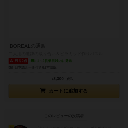
BOREALの通販
二人用の遺跡の取り合い＆ピラミッド作りパズル
残り2点
1～2営業日以内に発送
日本語ルール付き/日本語版
3,300
¥
（税込）
カートに追加する
このレビューの投稿者
『うらまこのボドゲあれこれ』ってボドゲブログ
神