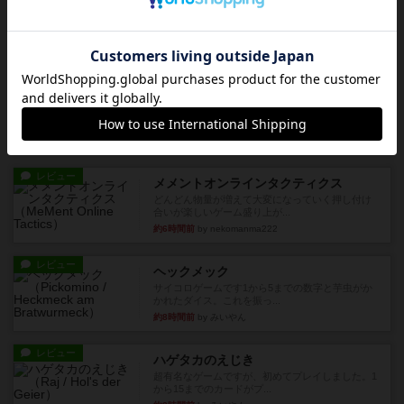
アナログ対人プレイ数回。クニツィア先生の名作
「エルドラドを探して」にあ...
約1時間前
by おーちゃん
ルール/インスト
画像付き
充実
マーケットフレッシュ
目的あなたの店先に農産物の木箱を戦略的に積み
重ねて在庫を最大化し、競合...
約6時間前
by jurong
レビュー
メメントオンラインタクティクス
どんどん物量が増えて大変になっていく押し付け
合いが楽しいゲーム盛り上が...
約6時間前
by nekomanma222
レビュー
ヘックメック
サイコロゲームです1から5までの数字と芋虫がか
かれたダイス。これを振っ...
約8時間前
by みいやん
レビュー
ハゲタカのえじき
超有名なゲームですが、初めてプレイしました。1
から15までのカードがプ...