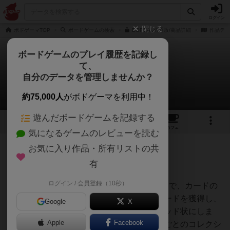
ログイン
閉じる
ボドゲーマTOP
ボードゲームの検索
BOREALの通販/商品詳細
作品デー
ボードゲームのプレイ履歴を記録し
て、
ボレアル
自分のデータを管理しませんか？
うらまこさんのレビュー
約75,000人
がボドゲーマを利用中！
遊んだボードゲームを記録する
2
2
14
トップ
画像
動画
レビュー
カフェ
気になるゲームのレビューを読む
お気に入り作品・所有リストの共
258名
1名
0
約1年前
有
ログイン / 会員登録（10秒）
2人用のカードドラフト＆カード配置ゲームで、カードの
コスト分だけ矢印チップの数字を下げてカードを獲得し、
Google
X
自分の前に配置していき最終的にはピラミッド状にしま
Apple
Facebook
す。ゲーム終了時にカードの素点やカードごとのコレクシ