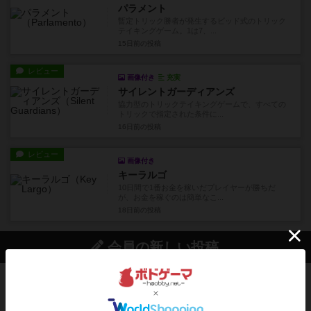
パラメント
暫定トリック勝者が発生するビッド式のトリック
テイキングゲーム。1は7、...
15日前
の投稿
レビュー
画像付き
充実
サイレントガーディアンズ
協力型のトリックテイキングゲームで、すべての
トリックで指定された条件に...
16日前
の投稿
レビュー
画像付き
キーラルゴ
10日間で1番お金を稼いだプレイヤーが勝ちだ
が、お金を稼ぐのは簡単なこ...
18日前
の投稿
会員の新しい投稿
レビュー
充実
アルナックの失われし遺跡