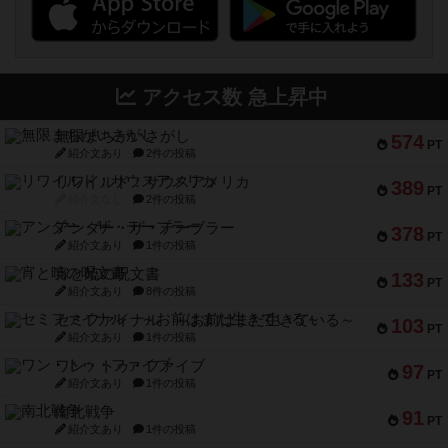
アクセス数 急上昇中
無限まちがいさがし
574
PT
紹介文あり
2件の投稿
リワイルド：サウスアメリカ
389
PT
紹介文なし
2件の投稿
アンダー・ザ・テーブラー
378
PT
紹介文あり
1件の投稿
宵と暁の呪文書
133
PT
紹介文あり
8件の投稿
セミファイナル ～お前はまだ生きている～
103
PT
紹介文あり
1件の投稿
ワン・トゥ・ファイブ
97
PT
紹介文あり
1件の投稿
南北戦争
91
PT
紹介文あり
1件の投稿