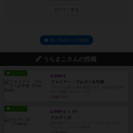
ログインする
ボレアルのトップに戻る
うらまこさんの投稿
レビュー
画像付き
ファイアー・ブルズ / 火牛陣
火牛を引き連れて敵を殲滅させる。縦か斜めで前2
列まで攻撃できるが、自分...
1日前
の投稿
レビュー
画像付き
充実
クルティボ
毎手番2アクションしていくワーカープレイスメン
トゲーム。ワーカーを農場...
3日前
の投稿