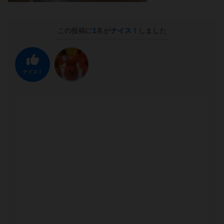
この投稿に
1
名が
ナイス！
しました
ナイス！