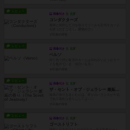
レビュー
画像付き
充実
コンダクターズ
魔物と契約して力を借りてゴールを目指すカード
を使ったすごろく。魔物の力...
13日前
の投稿
レビュー
画像付き
充実
ベルソ
同じ色で同じ数字のカードは揃わないようにカー
ドを集めていき、頃合いを見...
14日前
の投稿
レビュー
画像付き
充実
ザ・セント・オブ・ジェラシー 嫉妬の香り
最高の香りを楽しむには、香りのバランスが大切
であり過剰な香りにしてはい...
15日前
の投稿
レビュー
画像付き
充実
ゴーストリフト
犠牲になるのは1人だけのホラー系大富豪ゲーム。