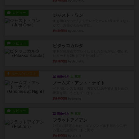
約8時間前
by みいやん
レビュー
ジャスト・ワン
まぁ面白かった‼️よくテレビとかのバラエティなん
かで、お題がわからずに...
約8時間前
by みいやん
レビュー
ピタッコカルタ
ボドゲ相席会でプレイしましたひらがなが書かれ
たカードを2枚まで手をつけ...
約8時間前
by みいやん
ルール/インスト
画像付き
充実
ノームズ・アット・ナイト
ベネボレンス女王は、忠実な臣民を称えるための
祝宴を開こうとしています。...
約9時間前
by jurong
レビュー
画像付き
充実
フラットアイアン
1~2人に限定された、エンジンビルド系のシステ
ム選んだ企業ボードに街で...
約9時間前
by あくり