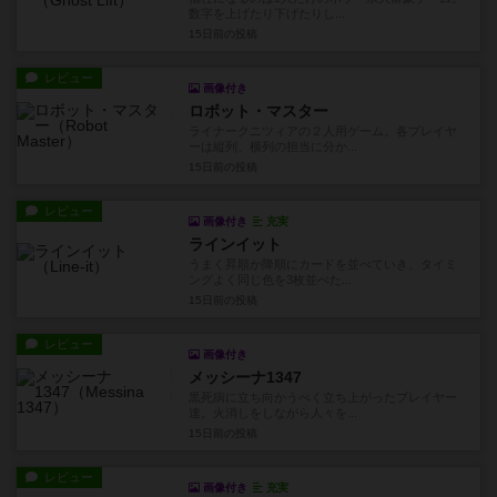
数字を上げたり下げたりし...
15日前
の投稿
レビュー
画像付き
ロボット・マスター
ライナークニツィアの２人用ゲーム。各プレイヤ
ーは縦列、横列の担当に分か...
15日前
の投稿
レビュー
画像付き
充実
ラインイット
うまく昇順か降順にカードを並べていき、タイミ
ングよく同じ色を3枚並べた...
15日前
の投稿
レビュー
画像付き
メッシーナ1347
黒死病に立ち向かうべく立ち上がったプレイヤー
達。火消しをしながら人々を...
15日前
の投稿
レビュー
画像付き
充実