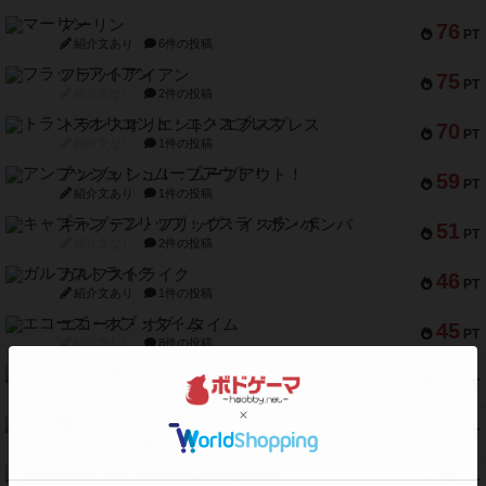
マーリン
76
PT
紹介文あり
6件の投稿
フラットアイアン
75
PT
紹介文なし
2件の投稿
トランスオリエント・エクスプレス
70
PT
紹介文なし
1件の投稿
アンブッシュ！：ムーブアウト！
59
PT
紹介文あり
1件の投稿
キャプテン・フリップ：イスラ・ボンバ
51
PT
紹介文なし
2件の投稿
ガルフストライク
46
PT
紹介文あり
1件の投稿
エコーズ・オブ・タイム
45
PT
紹介文なし
8件の投稿
スカルキング
45
PT
紹介文あり
12件の投稿
海兵隊
45
PT
紹介文あり
1件の投稿
Bitter End ブタペスト救出作戦
45
PT