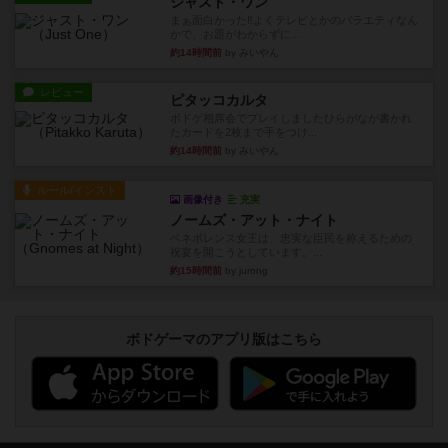
ジャスト・ワン
まぁ面白かった‼️よくテレビとかのバラエティなん
かで、お題がわからずに...
約14時間前
by みいやん
レビュー
ピタッコカルタ
ボドゲ相席会でプレイしましたひらがなが書かれ
たカードを2枚まで手をつけ...
約14時間前
by みいやん
ルール/インスト
画像付き
充実
ノームズ・アット・ナイト
ベネボレンス女王は、忠実な臣民を称えるための
祝宴を開こうとしています。...
約15時間前
by jurong
ボドゲーマのアプリ版はこちら