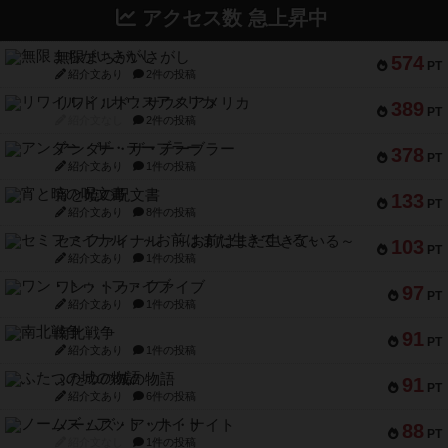
アクセス数 急上昇中
無限まちがいさがし
574
PT
紹介文あり
2件の投稿
リワイルド：サウスアメリカ
389
PT
紹介文なし
2件の投稿
アンダー・ザ・テーブラー
378
PT
紹介文あり
1件の投稿
宵と暁の呪文書
133
PT
紹介文あり
8件の投稿
セミファイナル ～お前はまだ生きている～
103
PT
紹介文あり
1件の投稿
ワン・トゥ・ファイブ
97
PT
紹介文あり
1件の投稿
南北戦争
91
PT
紹介文あり
1件の投稿
ふたつの城の物語
91
PT
紹介文あり
6件の投稿
ノームズ・アット・ナイト
88
PT
紹介文なし
1件の投稿