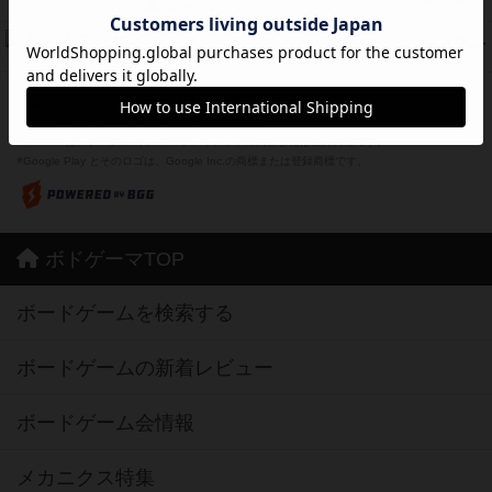
紹介文なし
1件の投稿
ドコジャン
42
PT
紹介文あり
10件の投稿
※Apple、Apple のロゴ は、米国および他の国々で登録されたApple Inc.の商標です。
※App Store は、Apple Inc.のサービスマークです。
※Android は、グーグル インコーポレイテッドの商標または登録商標です。
※Google Play とそのロゴは、Google Inc.の商標または登録商標です。
ボドゲーマTOP
ボードゲームを検索する
ボードゲームの新着レビュー
ボードゲーム会情報
メカニクス特集