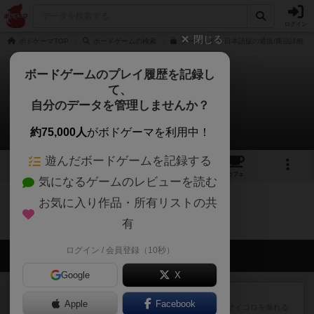
ログイン
閉じる
ボドゲーマTOP
ボードゲームの検索
ブーンレイク 日本語版の通販/商品詳細
ボードゲームのプレイ履歴を記録し
て、
ブーンレイク
自分のデータを管理しませんか？
0件の戦略やコツ
約75,000人
がボドゲーマを利用中！
遊んだボードゲームを記録する
4
6
48
トップ
画像
動画
レビュー
カフェ
気になるゲームのレビューを読む
お気に入り作品・所有リストの共
ブーンレイクのトップに戻る
有
ログイン / 会員登録（10秒）
会員の新しい投稿
Google
X
レビュー
街コロ通
Apple
Facebook
街コロとの違いは初めから二つサイコロを振れる