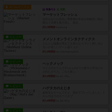
ルール/インスト
画像付き
充実
マーケットフレッシュ
目的あなたの店先に農産物の木箱を戦略的に積み
重ねて在庫を最大化し、競合...
約12時間前
by jurong
レビュー
メメントオンラインタクティクス
どんどん物量が増えて大変になっていく押し付け
合いが楽しいゲーム盛り上が...
約12時間前
by nekomanma222
レビュー
ヘックメック
サイコロゲームです1から5までの数字と芋虫がか
かれたダイス。これを振っ...
約14時間前
by みいやん
レビュー
ハゲタカのえじき
超有名なゲームですが、初めてプレイしました。1
から15までのカードがプ...
約14時間前
by みいやん
レビュー