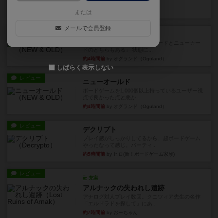
など、少しの違いはあるけれ...
約3時間前
by くみ
または
メールで会員登録
戦略やコツ
ニューオールド
ゲーム終了時に、「オールドカードとニューカー
ドのどちらもある」 状態に...
約4時間前
by オグランド（Oguland）
しばらく表示しない
レビュー
ニューオールド
ボードゲームを1,000個以上持っているユーザー視
点で良かった点と悪か...
約4時間前
by オグランド（Oguland）
レビュー
デクリプト
プレイ感がしっかりしてるから、超ボードゲーム
やったなって感じ。パーティ...
約5時間前
by ヒロ(新！ボードゲーム家族)
レビュー
充実
アルナックの失われし遺跡
アナログ対人プレイ数回。クニツィア先生の名作
「エルドラドを探して」にあ...
約7時間前
by おーちゃん