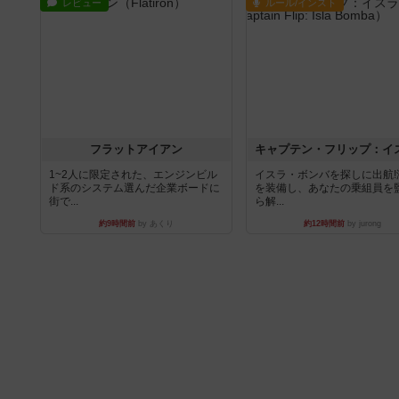
レビュー
ルール/インスト
フラットアイアン
1~2人に限定された、エンジンビル
イスラ・ボンバを探しに出航!
ド系のシステム選んだ企業ボードに
を装備し、あなたの乗組員を
街で...
ら解...
約9時間前
by あくり
約12時間前
by jurong