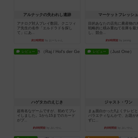
アルナックの失われし遺跡
マーケットフレッシ
アナログ対人プレイ数回。クニツィ
目的あなたの店先に農産物の
ア先生の名作「エルドラドを探し
戦略的に積み重ねて在庫を最
て」にあ...
し、競合...
約1時間前
by おーちゃん
約6時間前
by jurong
レビュー
レビュー
ハゲタカのえじき
ジャスト・ワン
超有名なゲームですが、初めてプレ
まぁ面白かった‼️よくテレビ
イしました。1から15までのカード
バラエティなんかで、お題が
がプ...
ずに...
約8時間前
by みいやん
約8時間前
by みいやん