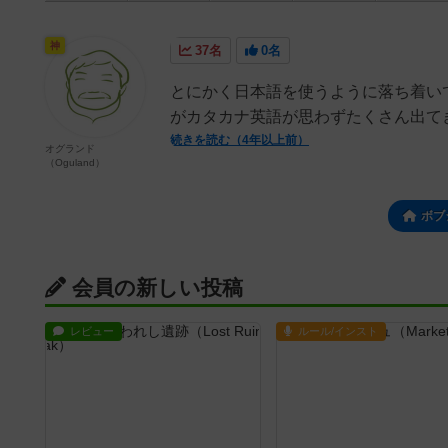
神
37名
0名
とにかく日本語を使うように落ち着い
がカタカナ英語が思わずたくさん出て
続きを読む（4年以上前）
オグランド
（Oguland）
ボブ
会員の新しい投稿
レビュー
ルール/インスト