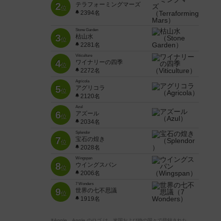
2
テラフォーミングマーズ
位
2394名
Stone Garden
3
枯山水
位
2281名
Viticulture
4
ワイナリーの四季
位
2272名
Agricola
5
アグリコラ
位
2120名
Azul
6
アズール
位
2034名
Splendor
7
宝石の煌き
位
2028名
Wingspan
8
ウイングスパン
位
2006名
7 Wonders
9
世界の七不思議
位
1919名
※Apple、Apple のロゴ は、米国および他の国々で登録された