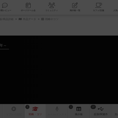
索
新着レビュー
ボードゲーム会
コミュニティ
掲示板一覧
販/商品詳細
作品データ
戦略やコツ
8年～
1
1
17
リプレイ
日記
戦略
・コツ
ルール
/インスト
掲示板
拡張/関連
作
次