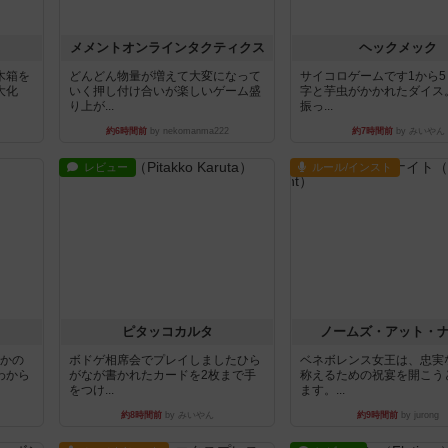
ュ
メメントオンラインタクティクス
ヘックメック
木箱を
どんどん物量が増えて大変になって
サイコロゲームです1から
大化
いく押し付け合いが楽しいゲーム盛
字と芋虫がかかれたダイス
り上が...
振っ...
約6時間前
by nekomanma222
約7時間前
by みいやん
レビュー
ルール/インスト
ピタッコカルタ
ノームズ・アット・
とかの
ボドゲ相席会でプレイしましたひら
ベネボレンス女王は、忠実
わから
がなが書かれたカードを2枚まで手
称えるための祝宴を開こう
をつけ...
ます。...
約8時間前
by みいやん
約9時間前
by jurong