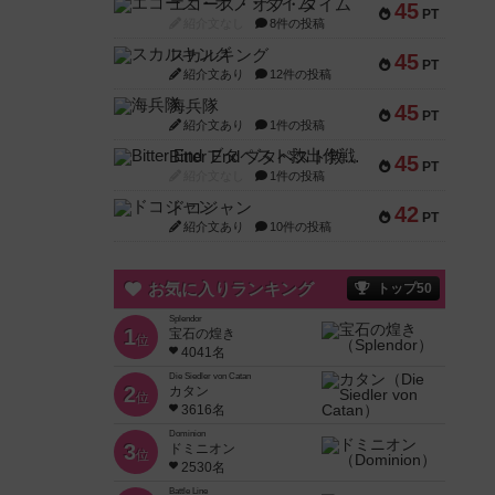
エコーズ・オブ・タイム
45
PT
紹介文なし
8件の投稿
スカルキング
45
PT
紹介文あり
12件の投稿
海兵隊
45
PT
紹介文あり
1件の投稿
Bitter End ブタペスト救出作戦
45
PT
紹介文なし
1件の投稿
ドコジャン
42
PT
紹介文あり
10件の投稿
お気に入りランキング
トップ50
Splendor
1
宝石の煌き
位
4041名
Die Siedler von Catan
2
カタン
位
3616名
Dominion
3
ドミニオン
位
2530名
Battle Line