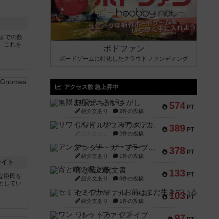
5までの数
。これを
ボドファン
ボードゲームに特化したクラウドファンディング
アクセス数 急上昇中
無限まちがいさがし
574
PT
紹介文あり
2件の投稿
リワイルド：サウスアメリカ
389
PT
紹介文なし
2件の投稿
アンダー・ザ・テーブラー
378
PT
紹介文あり
1件の投稿
ナイト
宵と暁の呪文書
133
PT
な臣民を
紹介文あり
8件の投稿
としてい
セミファイナル ～お前はまだ生きている～
103
PT
紹介文あり
1件の投稿
ワン・トゥ・ファイブ
97