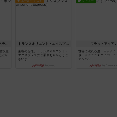
ルール/インスト
レビュー
キャプテン・フリップ：イスラ・ボンバ
トランスオリエント・エクスプレス
フラットアイア
潜水艦
乗客の皆様、トランスオリエント・
世界に浸れる度 ☆☆☆☆
監獄か
エクスプレスにご乗車ありがとうご
さ ☆☆☆☆★タイパ ☆
ざいま...
マンハッ...
約13時間前
by jurong
約14時間前
by DKnewyor