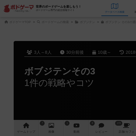
世界のボードゲームを楽しもう！
ボードゲーム専門の総合情報サイト
データベース
検
ボドゲーマTOP
ボードゲームの検索
ボブジテン
ボブジテン その3の通
3人～8人
30分前後
10歳～
201
ボブジテンその3
1件の戦略やコツ
7
1
8
173
ゲーム
トップ
画像
動画
レビュー
店舗/
カフェ