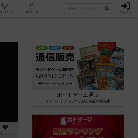
ログイン
カフェ/店舗
人気ボードゲーム
通販ストア
ボードゲーム通販
オンラインストアで7,500商品を販売中
のおすすめ