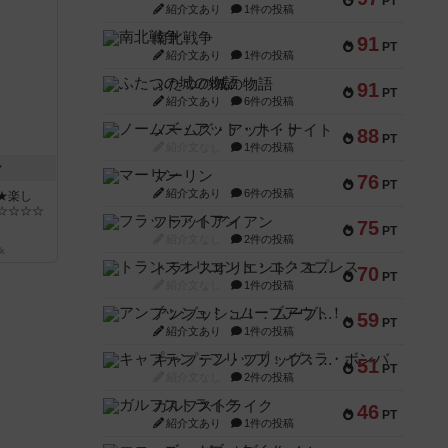
PT
紹介文あり
1件の投稿
南北戦争
91
PT
紹介文あり
1件の投稿
ふたつの城の物語
91
PT
紹介文あり
6件の投稿
ノームズ・アット・ナイト
88
PT
紹介文なし
1件の投稿
ン
マーリン
76
PT
紹介文あり
6件の投稿
★楽し
☆☆☆☆
フラットアイアン
75
PT
紹介文なし
2件の投稿
k
トランスオリエント・エクスプレス
70
PT
紹介文なし
1件の投稿
アンブッシュ！：ムーブアウト！
59
PT
紹介文あり
1件の投稿
キャプテン・フリップ：イスラ・ボンバ
51
PT
紹介文なし
2件の投稿
ガルフストライク
46
PT
紹介文あり
1件の投稿