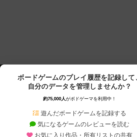
ボードゲームのプレイ履歴を記録して
自分のデータを管理しませんか？
約75,000人
がボドゲーマを利用中！
ボドゲーマTOP
ボードゲーム通販
遊んだボードゲームを記録する
気になるゲームのレビューを読む
ボードゲームを検索する
新作・再入荷情報
お気に入り作品・所有リストの共有
ボードゲームの新着レビュー
定番ボードゲームの通販