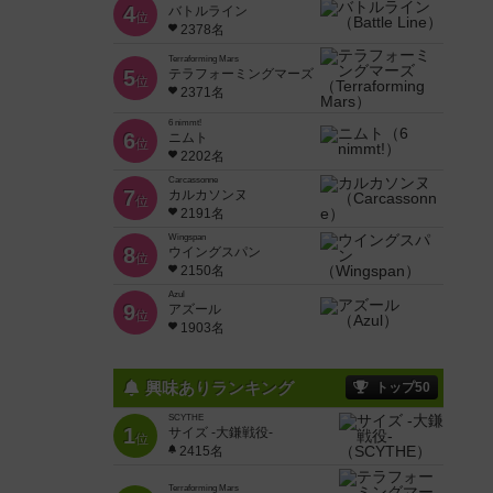
4
バトルライン
位
2378名
Terraforming Mars
5
テラフォーミングマーズ
位
2371名
6 nimmt!
6
ニムト
位
2202名
Carcassonne
7
カルカソンヌ
位
2191名
Wingspan
8
ウイングスパン
位
2150名
Azul
9
アズール
位
1903名
興味ありランキング
トップ50
SCYTHE
1
サイズ -大鎌戦役-
位
2415名
Terraforming Mars