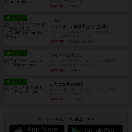
の煌めき デュエル』に、...
約4時間前
by 手動人形
レビュー
充実
クランク! ：冒険者たち（拡張）
クランク！のプレイヤーごとに能力の違うキャラ
クターを使用できるようにな...
約5時間前
by ぽっぽーくるっぽー
レビュー
ワイアームスパン
初プレイの感想です。ウイングスパン履修済のコ
メントとなります。ウイング...
約5時間前
by daisdice
レビュー
ふたつの街の物語
タイルを4×4で並べて街づくりします。ただし、
街は各プレイヤーの間にあ...
約9時間前
by ジェイとと
ボドゲーマのアプリ版はこちら