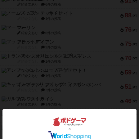
91
PT
紹介文あり
6件の投稿
ノームズ・アット・ナイト
88
PT
紹介文なし
1件の投稿
マーリン
76
PT
紹介文あり
6件の投稿
フラットアイアン
75
PT
紹介文なし
2件の投稿
トランスオリエント・エクスプレス
70
PT
紹介文なし
1件の投稿
アンブッシュ！：ムーブアウト！
59
PT
紹介文あり
1件の投稿
キャプテン・フリップ：イスラ・ボンバ
51
PT
紹介文なし
2件の投稿
ガルフストライク
46
PT
紹介文あり
1件の投稿
エコーズ・オブ・タイム
45
PT
紹介文なし
8件の投稿
スカルキング
45
PT
紹介文あり
12件の投稿