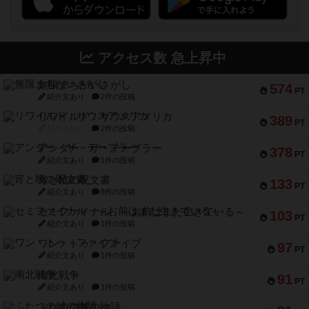
アクセス数 急上昇中
無限まちがいさがし
574
PT
紹介文あり
2件の投稿
リワイルド：サウスアメリカ
389
PT
紹介文なし
2件の投稿
アンダー・ザ・テーブラー
378
PT
紹介文あり
1件の投稿
宵と暁の呪文書
133
PT
紹介文あり
8件の投稿
セミファイナル ～お前はまだ生きている～
103
PT
紹介文あり
1件の投稿
ワン・トゥ・ファイブ
97
PT
紹介文あり
1件の投稿
南北戦争
91
PT
紹介文あり
1件の投稿
ふたつの城の物語