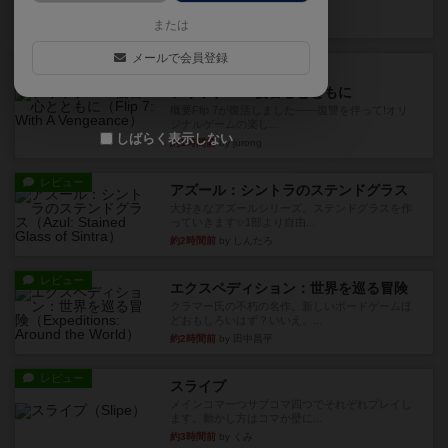
10枚の手札で、同じスーツ...
約1時間前
by OSAっち
または
メールで会員登録
ルール/インスト
画像付き
充実
フリップ７：復讐心とともに
概要Flip 7が復活しました――復讐を伴って!オリ
ジナルゲームの楽し...
しばらく表示しない
約1時間前
by jurong
レビュー
アズール：シントラのステンドグラス
大好きなアズールシリーズ。ステンドグラスを作
っていきます✨1部より自由...
約2時間前
by しんたろ
レビュー
エクスペディション：世界を巡る冒険
クラマー氏の不朽の名作。新しいボードゲームほ
どおもしろいはず？いいえ。...
約2時間前
by 田中昌平
レビュー
スライプ
メインコマ一つサブコマ四つでそれぞれプレイし
ます。動かし方はコマか壁に...
約3時間前
by くみ