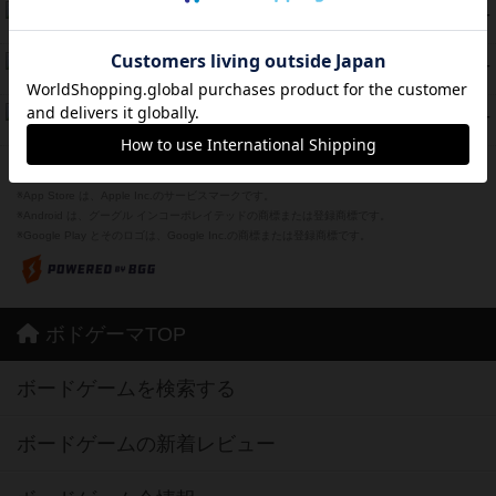
海兵隊
45
PT
紹介文あり
1件の投稿
Bitter End ブタペスト救出作戦
45
PT
紹介文なし
1件の投稿
ドコジャン
42
PT
紹介文あり
10件の投稿
※Apple、Apple のロゴ は、米国および他の国々で登録されたApple Inc.の商標です。
※App Store は、Apple Inc.のサービスマークです。
※Android は、グーグル インコーポレイテッドの商標または登録商標です。
※Google Play とそのロゴは、Google Inc.の商標または登録商標です。
ボドゲーマTOP
ボードゲームを検索する
ボードゲームの新着レビュー