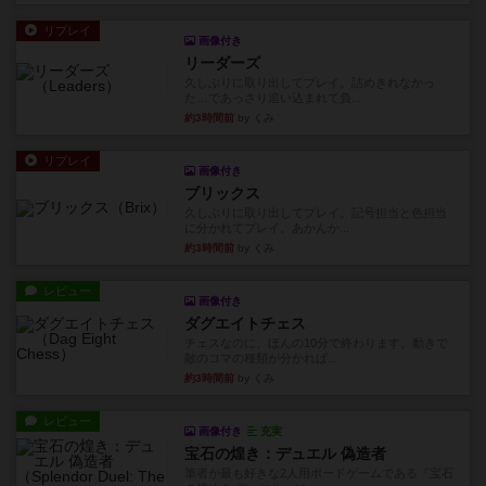
リプレイ
画像付き
リーダーズ
久しぶりに取り出してプレイ。詰めきれなかっ
た…であっさり追い込まれて負...
約3時間前
by くみ
リプレイ
画像付き
ブリックス
久しぶりに取り出してプレイ。記号担当と色担当
に分かれてプレイ。あかんか...
約3時間前
by くみ
レビュー
画像付き
ダグエイトチェス
チェスなのに、ほんの10分で終わります。動きで
敵のコマの種類が分かれば...
約3時間前
by くみ
レビュー
画像付き
充実
宝石の煌き：デュエル 偽造者
筆者が最も好きな2人用ボードゲームである『宝石