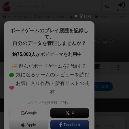
ログイン
閉じる
ボドゲーマTOP
ボードゲームの検索
ブロックス
ブロックス マクドナ
ボードゲームのプレイ履歴を記録し
て、
ブロックス マクドナルドバージョン
自分のデータを管理しませんか？
0件の戦略やコツ
約75,000人
がボドゲーマを利用中！
遊んだボードゲームを記録する
1
1
11
トップ
画像
動画
レビュー
カフェ
気になるゲームのレビューを読む
お気に入り作品・所有リストの共
ブロックス マクドナルドバージョンのトップに戻る
有
ログイン / 会員登録（10秒）
会員の新しい投稿
Google
X
レビュー
ジンラミー
Apple
Facebook
トランプで遊べる2人対戦の麻雀風ゲームです。