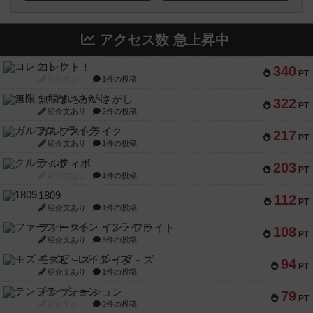
アクセス数 急上昇中
コレクト！
340
PT
紹介文なし
1件の投稿
無限まちがいさがし
322
PT
紹介文あり
2件の投稿
ガルフストライク
217
PT
紹介文あり
1件の投稿
クルティボ
203
PT
紹介文なし
1件の投稿
1809
112
PT
紹介文あり
1件の投稿
ファースト・イン・フライト
108
PT
紹介文あり
3件の投稿
モズビ－ズ・レイダ－ズ
94
PT
紹介文あり
1件の投稿
テンプテーション
79
PT
紹介文なし
2件の投稿