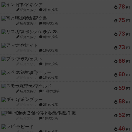
インドネシア
78
PT
紹介文あり
2件の投稿
宵と暁の呪文書
75
PT
紹介文あり
8件の投稿
リスボン・トラム 28
73
PT
紹介文あり
9件の投稿
アマナイト
73
PT
紹介文なし
1件の投稿
ブラヴェスト
66
PT
紹介文なし
1件の投稿
スペクタキュラー
60
PT
紹介文なし
1件の投稿
スモールワールド
59
PT
紹介文あり
13件の投稿
ギャンブラー
58
PT
紹介文なし
2件の投稿
Bitter End ブタペスト救出作戦
52
PT
紹介文なし
1件の投稿
ラピード
46
PT
紹介文なし
1件の投稿