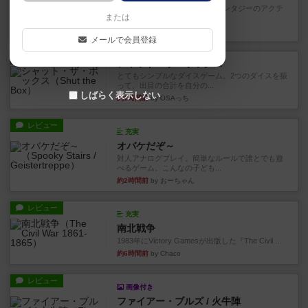
カードゲームにファイナルファンタジーのアクテ
または
ィブタイムバトル（もしくは...
29分前
by ジェイとと
メールで会員登録
レビュー
シャット・ザ・ボックス
とてもシンプルなダイスゲーム。2つのダイスを振
って、出目の合計を自分の...
しばらく表示しない
約1時間前
by OSAっち
レビュー
充実
オバケだぞ～
対人アナログプレイ。簡単なルールで誰とでも遊
べるゲーム。こんなの子ども...
約2時間前
by おーちゃん
レビュー
充実
南北戦争
1983年にVictory Gamesが出版した『The Civil ...
約6時間前
by Chaco
レビュー
画像付き
ファイアー・ブルズ / 火牛陣