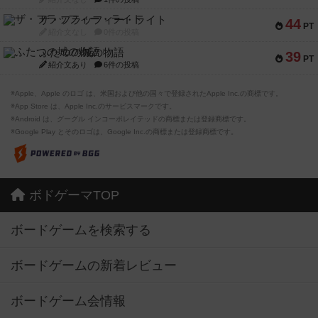
ザ・フラッフィー・ライト
44
PT
紹介文なし
0件の投稿
ふたつの城の物語
39
PT
紹介文あり
6件の投稿
※Apple、Apple のロゴ は、米国および他の国々で登録されたApple Inc.の商標です。
※App Store は、Apple Inc.のサービスマークです。
※Android は、グーグル インコーポレイテッドの商標または登録商標です。
※Google Play とそのロゴは、Google Inc.の商標または登録商標です。
ボドゲーマTOP
ボードゲームを検索する
ボードゲームの新着レビュー
ボードゲーム会情報