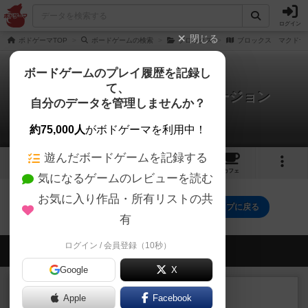
ログイン
閉じる
ボドゲーマTOP
ボードゲームの検索
ブロックス
ブロックス マクドナ
ボードゲームのプレイ履歴を記録し
て、
ブロックス マクドナルドバージョン
自分のデータを管理しませんか？
0件のルール/インスト
約75,000人
がボドゲーマを利用中！
遊んだボードゲームを記録する
1
1
11
トップ
画像
動画
レビュー
カフェ
気になるゲームのレビューを読む
お気に入り作品・所有リストの共
ブロックス マクドナルドバージョンのトップに戻る
有
ログイン / 会員登録（10秒）
会員の新しい投稿
Google
X
レビュー
充実
Apple
Facebook
エコーズ・オブ・タイム