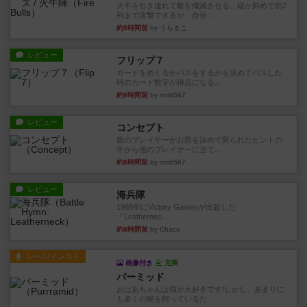
火牛を引き連れて敵を殲滅させる。縦か斜めで前2
列まで攻撃できるが、自分...
約8時間前
by うらまこ
レビュー
フリップ７
カードをめくるかパスをするかを決めてパスした
時のカード数字が得点になる...
約8時間前
by mob567
レビュー
コンセプト
親のプレイヤーがお題を決めて限られたヒントの
中から他のプレイヤーに当て...
約8時間前
by mob567
レビュー
海兵隊
1988年にVictory Gamesが出版した
『Leathernec...
約8時間前
by Chaco
ルール/インスト
画像付き
充実
パーミッド
おばあちゃんは猫が大好きです!しかし、あまりに
も多くの猫を飼っているた...