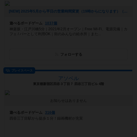
[NEW] 2025年5月から平日の営業時間変更（19時からになります）（2025年06月20日 16時25分）
遊べるボードゲーム
1037個
神楽坂・江戸川橋5分｜2021年2月オープン｜Free Wi-Fi、電源完備｜カ
フェ / バーとして利用OK｜街のみんなの給水所｜また...
フォローする
プレイスペース
アソベル
東京都新宿区四谷３丁目７ 四谷三丁目ビル 4階
お知らせはありません
遊べるボードゲーム
316個
四谷三丁目駅から徒歩１分！録画機材が充実