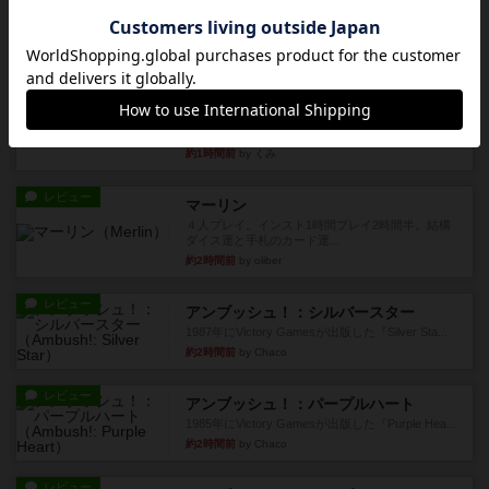
も多くの猫を飼っているた...
約1時間前
by jurong
レビュー
画像付き
オラパ・マイン
お気に入りのplayte製です。オラパスペースから
やり、気に入りました...
約1時間前
by くみ
レビュー
マーリン
４人プレイ。インスト1時間プレイ2時間半。結構
ダイス運と手札のカード運...
約2時間前
by oliber
レビュー
アンブッシュ！：シルバースター
1987年にVictory Gamesが出版した『Silver Sta...
約2時間前
by Chaco
レビュー
アンブッシュ！：パープルハート
1985年にVictory Gamesが出版した『Purple Hea...
約2時間前
by Chaco
レビュー