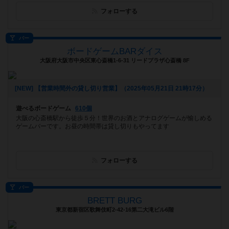
フォローする
バー
ボードゲームBARダイス
大阪府大阪市中央区東心斎橋1-6-31 リードプラザ心斎橋 8F
[NEW] 【営業時間外の貸し切り営業】（2025年05月21日 21時17分）
遊べるボードゲーム
610個
大阪の心斎橋駅から徒歩５分！世界のお酒とアナログゲームが愉しめる
ゲームバーです。お昼の時間帯は貸し切りもやってます
フォローする
バー
BRETT BURG
東京都新宿区歌舞伎町2-42-16第二大滝ビル6階