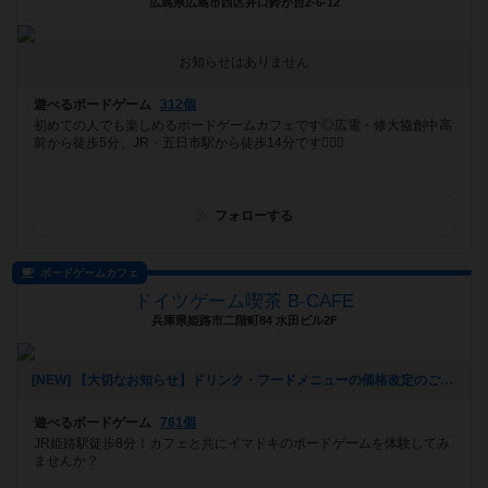
広島県広島市西区井口鈴が台2-6-12
お知らせはありません
遊べるボードゲーム
312個
初めての人でも楽しめるボードゲームカフェです◎広電・修大協創中高
前から徒歩5分、JR・五日市駅から徒歩14分です🚶‍♀️✨
フォローする
ボードゲームカフェ
ドイツゲーム喫茶 B-CAFE
兵庫県姫路市二階町84 水田ビル2F
[NEW] 【大切なお知らせ】ドリンク・フードメニューの価格改定のご案内（2025年08月05日 16時49分）
遊べるボードゲーム
761個
JR姫路駅徒歩8分！カフェと共にイマドキのボードゲームを体験してみ
ませんか？