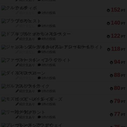
クルティボ
152
PT
紹介文なし
1件の投稿
ブラヴェスト
140
PT
紹介文なし
1件の投稿
ドブル：ポケットモンスター
122
PT
紹介文あり
4件の投稿
ジャンヌ・ダルク-オルレアン ドロー＆ライト
118
PT
紹介文なし
5件の投稿
ファースト・イン・フライト
94
PT
紹介文あり
3件の投稿
ダイススローン
88
PT
紹介文なし
1件の投稿
ガルフストライク
80
PT
紹介文あり
1件の投稿
モズビ－ズ・レイダ－ズ
79
PT
紹介文あり
1件の投稿
リー対グラント
77
PT
紹介文あり
1件の投稿
ブレーキング・アウェイ