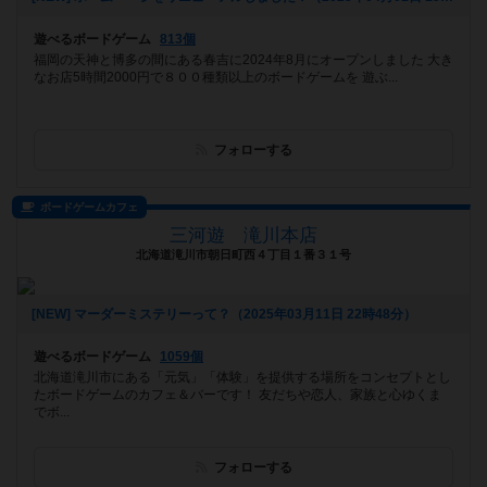
遊べるボードゲーム
813個
福岡の天神と博多の間にある春吉に2024年8月にオープンしました 大き
なお店5時間2000円で８００種類以上のボードゲームを 遊ぶ...
フォローする
ボードゲームカフェ
三河遊 滝川本店
北海道滝川市朝日町西４丁目１番３１号
[NEW] マーダーミステリーって？（2025年03月11日 22時48分）
遊べるボードゲーム
1059個
北海道滝川市にある「元気」「体験」を提供する場所をコンセプトとし
たボードゲームのカフェ＆バーです！ 友だちや恋人、家族と心ゆくま
でボ...
フォローする