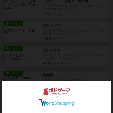
ファイアー・ブルズ / 火牛陣
火牛を引き連れて敵を殲滅させる。縦か斜めで前2
列まで攻撃できるが、自分...
4分前
by うらまこ
レビュー
フリップ７
カードをめくるかパスをするかを決めてパスした
時のカード数字が得点になる...
16分前
by mob567
レビュー
コンセプト
親のプレイヤーがお題を決めて限られたヒントの
中から他のプレイヤーに当て...
28分前
by mob567
レビュー
海兵隊
1988年にVictory Gamesが出版した
『Leathernec...
41分前
by Chaco
ルール/インスト
画像付き
充実
パーミッド
おばあちゃんは猫が大好きです!しかし、あまりに