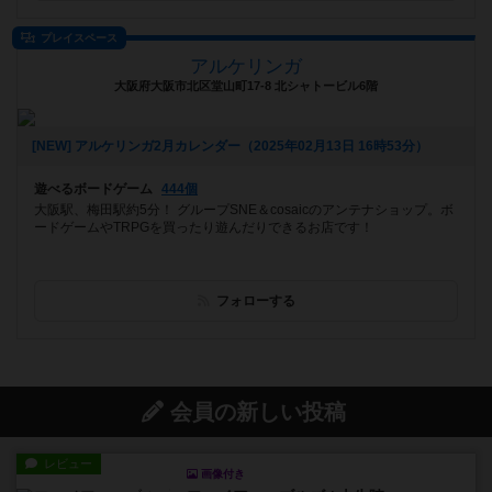
プレイスペース
アルケリンガ
大阪府大阪市北区堂山町17-8 北シャトービル6階
[NEW] アルケリンガ2月カレンダー（2025年02月13日 16時53分）
遊べるボードゲーム
444個
大阪駅、梅田駅約5分！ グループSNE＆cosaicのアンテナショップ。ボ
ードゲームやTRPGを買ったり遊んだりできるお店です！
フォローする
会員の新しい投稿
レビュー
画像付き