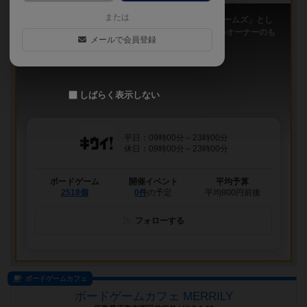
または
「キウイ！」は、2011年9月大阪日本橋で「キウイゲームズ」とし
てスタートしたボードゲームカフェです。 今は新しいオーナーのも
メールで会員登録
と、無...
しばらく表示しない
平日：09時00分～23時00分
休日：09時00分～23時00分
ボードゲーム
開催イベント
平均予算
2518個
0件
の予定
平均800円前後
フォローする
ボードゲームカフェ
ボードゲームカフェ MERRILY