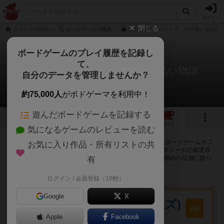
ログイン
閉じる
ボドゲーマTOP
ボードゲームの検索
ブラックストーリーズ：50の黒い物語の通
ボードゲームのプレイ履歴を記録し
て、
ブラックストーリーズ：50の黒い物語
自分のデータを管理しませんか？
133店のカフェ/スペースが提供中
約75,000人
がボドゲーマを利用中！
遊んだボードゲームを記録する
5
1
15
134
トップ
画像
動画
レビュー
カフェ
気になるゲームのレビューを読む
ブラックストーリーズ：50の黒い物語で遊ぶことができるボードゲームカフ
お気に入り作品・所有リストの共
ェ・プレイスペースが133店登録されています。公開プロフィールの都道府
県が設定されたアカウントでログインすると、同じ都道府県内の店舗に絞り
有
込むボタンが表示されます。
ログイン / 会員登録（10秒）
プレイスペース
Google
X
キウイ！(旧:キウイゲームズ)
PR
大阪府大阪市中央区森ノ宮中央2-8-2 永田中央ビル2階
Apple
Facebook