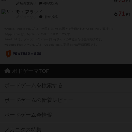
75
PT
紹介文あり
4件の投稿
ザ・フラッド
71
PT
紹介文なし
1件の投稿
※Apple、Apple のロゴ は、米国および他の国々で登録されたApple Inc.の商標です。
※App Store は、Apple Inc.のサービスマークです。
※Android は、グーグル インコーポレイテッドの商標または登録商標です。
※Google Play とそのロゴは、Google Inc.の商標または登録商標です。
ボドゲーマTOP
ボードゲームを検索する
ボードゲームの新着レビュー
ボードゲーム会情報
メカニクス特集