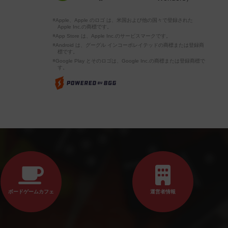
※Apple、Apple のロゴ は、米国および他の国々で登録された
Apple Inc.の商標です。
※App Store は、Apple Inc.のサービスマークです。
※Android は、グーグル インコーポレイテッドの商標または登録商
標です。
※Google Play とそのロゴは、Google Inc.の商標または登録商標で
す。
ボードゲームカフェ
運営者情報