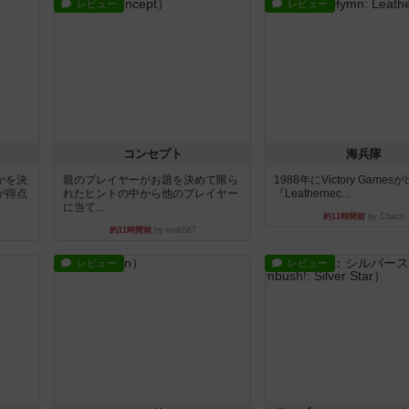
レビュー
レビュー
コンセプト
海兵隊
かを決
親のプレイヤーがお題を決めて限ら
1988年にVictory Game
が得点
れたヒントの中から他のプレイヤー
『Leathernec...
に当て...
約11時間前
by Chaco
約11時間前
by mob567
レビュー
レビュー