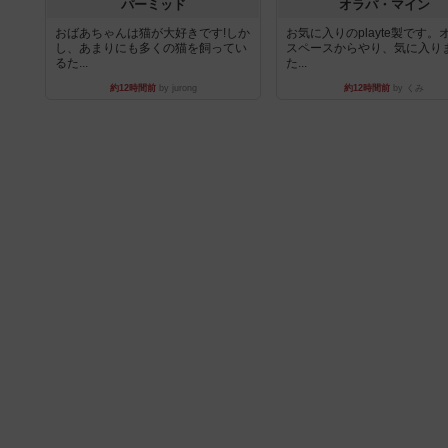
パーミッド
オラパ・マイン
おばあちゃんは猫が大好きです!しか
お気に入りのplayte製です。
し、あまりにも多くの猫を飼ってい
スペースからやり、気に入り
るた...
た...
約12時間前
by jurong
約12時間前
by くみ