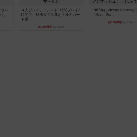
マーリン
アンブッシュ！：シルバ
オラパ
４人プレイ。インスト1時間プレイ2
1987年にVictory Game
まし
時間半。結構ダイス運と手札のカー
『Silver Sta...
ド運...
約13時間前
by Chaco
約13時間前
by oliber