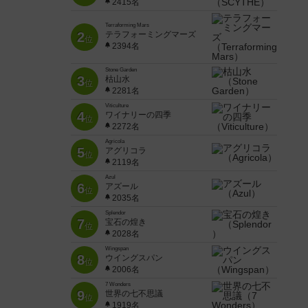
2415名
Terraforming Mars
2
テラフォーミングマーズ
位
2394名
Stone Garden
3
枯山水
位
2281名
Viticulture
4
ワイナリーの四季
位
2272名
Agricola
5
アグリコラ
位
2119名
Azul
6
アズール
位
2035名
Splendor
7
宝石の煌き
位
2028名
Wingspan
8
ウイングスパン
位
2006名
7 Wonders
9
世界の七不思議
位
1919名