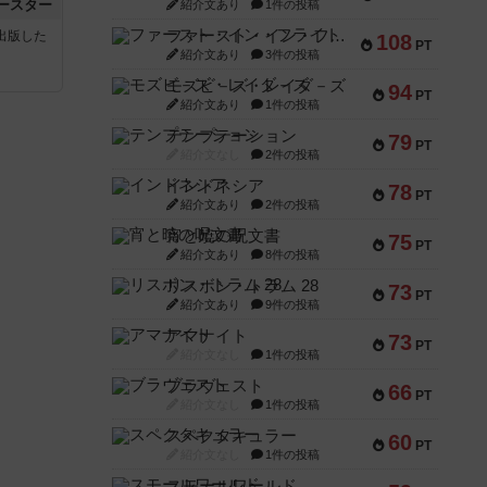
ースター
紹介文あり
1件の投稿
ファースト・イン・フライト
sが出版した
108
PT
紹介文あり
3件の投稿
モズビ－ズ・レイダ－ズ
94
PT
紹介文あり
1件の投稿
テンプテーション
79
PT
紹介文なし
2件の投稿
インドネシア
78
PT
紹介文あり
2件の投稿
宵と暁の呪文書
75
PT
紹介文あり
8件の投稿
リスボン・トラム 28
73
PT
紹介文あり
9件の投稿
アマナイト
73
PT
紹介文なし
1件の投稿
ブラヴェスト
66
PT
紹介文なし
1件の投稿
スペクタキュラー
60
PT
紹介文なし
1件の投稿
スモールワールド