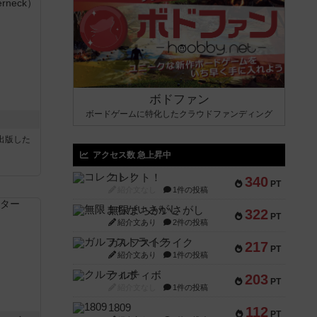
ボドファン
ボードゲームに特化したクラウドファンディング
sが出版した
アクセス数 急上昇中
コレクト！
340
PT
紹介文なし
1件の投稿
無限まちがいさがし
322
PT
紹介文あり
2件の投稿
ガルフストライク
217
PT
紹介文あり
1件の投稿
クルティボ
203
PT
紹介文なし
1件の投稿
1809
112
PT