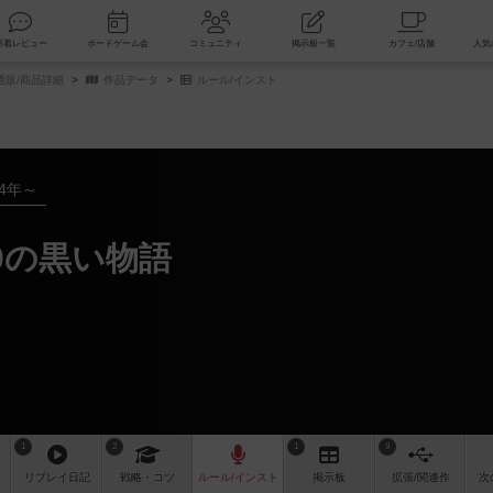
索
新着レビュー
ボードゲーム会
コミュニティ
掲示板一覧
通販/商品詳細
作品データ
ルール/インスト
04年～
0の黒い物語
1
2
1
9
リプレイ
日記
戦略
・コツ
ルール
/インスト
掲示板
拡張/関連
作
次