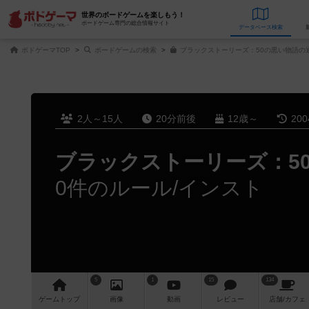
世界のボードゲームを楽しもう！
ボードゲーム専門の総合情報サイト
データベース
検
ボドゲーマTOP
ボードゲームの検索
ブラックストーリーズ：50の黒い物語の
2人～15人
20分前後
12歳～
20
ブラックストーリーズ：5
0件のルール/インスト
5
1
15
134
ゲーム
トップ
画像
動画
レビュー
店舗/
カフェ