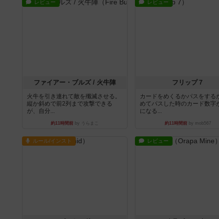
レビュー
レビュー
ファイアー・ブルズ / 火牛陣
フリップ７
火牛を引き連れて敵を殲滅させる。
カードをめくるかパスをする
縦か斜めで前2列まで攻撃できる
めてパスした時のカード数字
が、自分...
になる...
約11時間前
by うらまこ
約11時間前
by mob567
ルール/インスト
レビュー