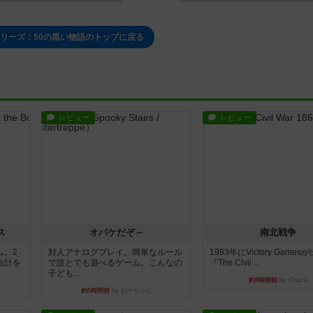
リーズ：50の黒い物語のトップに戻る
レビュー
レビュー
ス
オバケだぞ～
南北戦争
ム。2
対人アナログプレイ。簡単なルール
1983年にVictory Game
合計を
で誰とでも遊べるゲーム。こんなの
『The Civil ...
子ども...
約9時間前
by Chaco
約5時間前
by おーちゃん