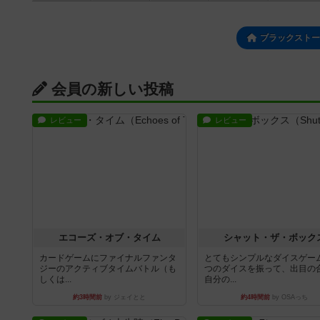
ブラックストー
会員の新しい投稿
レビュー
レビュー
エコーズ・オブ・タイム
シャット・ザ・ボック
カードゲームにファイナルファンタ
とてもシンプルなダイスゲー
ジーのアクティブタイムバトル（も
つのダイスを振って、出目の
しくは...
自分の...
約3時間前
by ジェイとと
約4時間前
by OSAっち