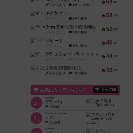
59
PT
紹介文あり
13件の投稿
ギャンブラー
58
PT
紹介文なし
2件の投稿
Bitter End ブタペスト救出作戦
52
PT
紹介文なし
1件の投稿
ラピード
46
PT
紹介文なし
1件の投稿
ザ・フラッフィー・ライト
44
PT
紹介文なし
0件の投稿
ふたつの城の物語
39
PT
紹介文あり
6件の投稿
お気に入りランキング
トップ50
Splendor
1
宝石の煌き
位
4040名
Die Siedler von Catan
2
カタン
位
3616名
Dominion
ドミニオン