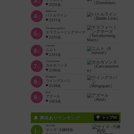
3
位
2528名
Battle Line
4
バトルライン
位
2377名
Terraforming Mars
5
テラフォーミングマーズ
位
2370名
6 nimmt!
6
ニムト
位
2201名
Carcassonne
7
カルカソンヌ
位
2190名
Wingspan
8
ウイングスパン
位
2149名
Azul
9
アズール
位
1903名
興味ありランキング
トップ50
SCYTHE
1
サイズ -大鎌戦役-
位