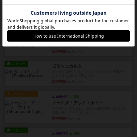
レビュー
ハゲタカのえじき
超有名なゲームですが、初めてプレイしました。1
から15までのカードがプ...
約2時間前
by みいやん
レビュー
ジャスト・ワン
まぁ面白かった‼️よくテレビとかのバラエティなん
かで、お題がわからずに...
約2時間前
by みいやん
レビュー
ピタッコカルタ
ボドゲ相席会でプレイしましたひらがなが書かれ
たカードを2枚まで手をつけ...
約2時間前
by みいやん
ルール/インスト
画像付き
充実
ノームズ・アット・ナイト
ベネボレンス女王は、忠実な臣民を称えるための
祝宴を開こうとしています。...
約3時間前
by jurong
レビュー
画像付き
充実