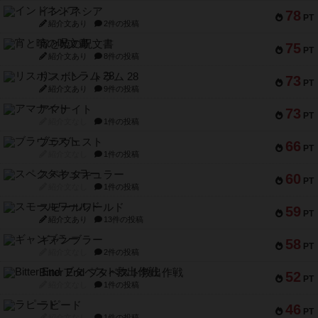
インドネシア
78
PT
紹介文あり
2件の投稿
宵と暁の呪文書
75
PT
紹介文あり
8件の投稿
リスボン・トラム 28
73
PT
紹介文あり
9件の投稿
アマナイト
73
PT
紹介文なし
1件の投稿
ブラヴェスト
66
PT
紹介文なし
1件の投稿
スペクタキュラー
60
PT
紹介文なし
1件の投稿
スモールワールド
59
PT
紹介文あり
13件の投稿
ギャンブラー
58
PT
紹介文なし
2件の投稿
Bitter End ブタペスト救出作戦
52
PT
紹介文なし
1件の投稿
ラピード
46
PT
紹介文なし
1件の投稿