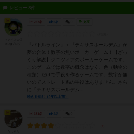
レビュー 3件
神
237名
5名
0
充実
マクベス大佐
＠Digブログ
『バトルライン』＋『テキサスホールデム』が
夢の合体！数字の無いポーカーゲーム！【ざっ
くり解説】クニツィアのポーカーゲームです。
このゲームでは数字の概念はなく、色（動物の
種類）だけで手役を作るゲームです。数字が無
いのでストレート系の手役はありません。さら
に『テキサスホールデム...
続きを読む（4年以上前）
神
151名
2名
0
たつきち