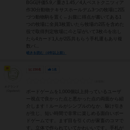
BGG評価5.9／重さ1.45／4人ベストクニツィア
作30分動物テキサスホールデム3つの牧場に2匹
づつ動物駒を置く←お腹に得点が書いてある1
つの牧場に全員3枚置いたら牧場の2匹を含めた
役で取得判定牧場に🐴と🐷がいて3枚🐴を出し
たら4カード1人が2匹共もらう手札運もあり複
数バ...
続きを読む（4年以上前）
神
230名
1名
オグランド
（Oguland）
ボードゲームを1,000個以上持っているユーザ
ー視点で良かった点と悪かった点の両面から紹
介します！ルールがシンプルのなか、駆け引き
が生じ、短い時間で非常に楽しめる面白いボー
ドゲームです。まず目を引くのが家畜のコマで
す。立体で作られていてかわいいです。手札が