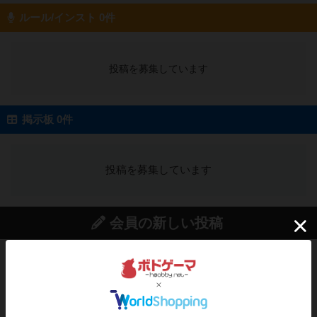
ルール/インスト 0件
投稿を募集しています
掲示板 0件
投稿を募集しています
会員の新しい投稿
レビュー
ヘックメック
サイコロゲームです1から5までの数字と芋虫がか
かれたダイス。これを振っ...
約1時間前
by みいやん