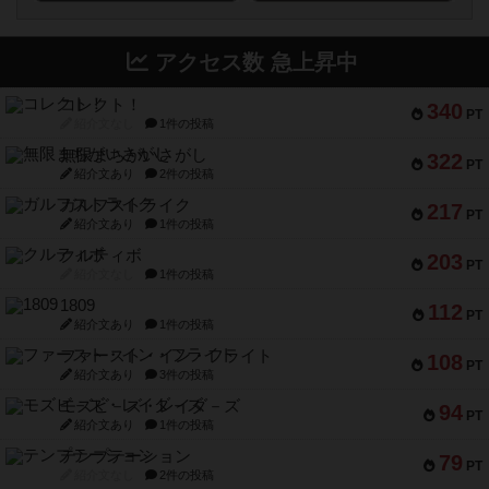
アクセス数 急上昇中
コレクト！
340
PT
紹介文なし
1件の投稿
無限まちがいさがし
322
PT
紹介文あり
2件の投稿
ガルフストライク
217
PT
紹介文あり
1件の投稿
クルティボ
203
PT
紹介文なし
1件の投稿
1809
112
PT
紹介文あり
1件の投稿
ファースト・イン・フライト
108
PT
紹介文あり
3件の投稿
モズビ－ズ・レイダ－ズ
94
PT
紹介文あり
1件の投稿
テンプテーション
79
PT
紹介文なし
2件の投稿