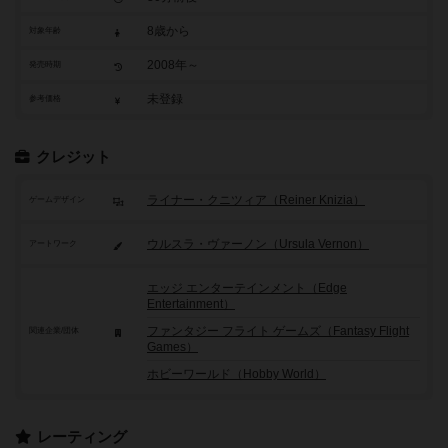
8歳から
対象年齢
2008年～
発売時期
未登録
参考価格
クレジット
ライナー・クニツィア（Reiner Knizia）
ゲームデザイン
ウルスラ・ヴァーノン（Ursula Vernon）
アートワーク
エッジ エンターテインメント（Edge
Entertainment）
ファンタジー フライト ゲームズ（Fantasy Flight
関連企業/団体
Games）
ホビーワールド（Hobby World）
レーティング