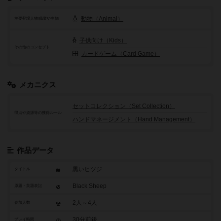
動物（Animal）
主要登場人物/職業や生物
子供向け（Kids）
その他のコンセプト
カードゲーム（Card Game）
メカニクス
セットコレクション（Set Collection）
得点や資源等の獲得ルール
ハンドマネージメント（Hand Management）
作品データ
黒いヒツジ
タイトル
Black Sheep
原題・英題表記
2人～4人
参加人数
30分前後
プレイ時間