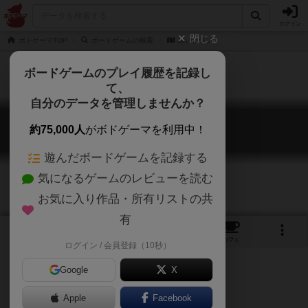
ログイン
閉じる
ボドゲーマTOP
ボードゲームの検索
黒いヒツジ
ボードゲームのプレイ履歴を記録し
て、
自分のデータを管理しませんか？
黒いヒツジ
約75,000人
がボドゲーマを利用中！
Black Sheep
遊んだボードゲームを記録する
気になるゲームのレビューを読む
お気に入り作品・所有リストの共
有
5
3
7
トップ
画像
動画
レビュー
カフェ
ログイン / 会員登録（10秒）
Google
X
Apple
Facebook