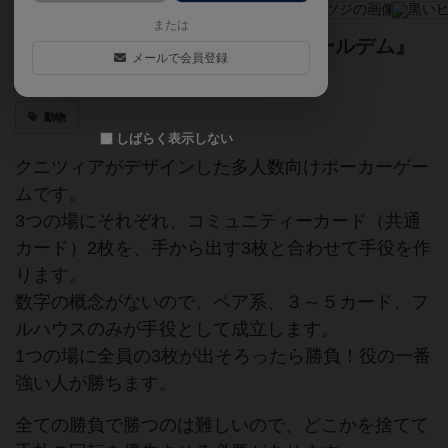
または
『バトルライン』と『テキサスホールデム』
メールで会員登録
を合わせたようなポーカーゲーム！
動物
しばらく表示しない
クニツィアがデザインした多人数向けポーカーゲー
ムです。
3つの場にそれぞれ、コミュニティーカード（共通
カード）2枚を、手から出す3枚と合わせて手役を作
ります。
数字の概念がないので、ペア系、３～５カード、フ
ルハウスのみが手役として成立します。
1つの場に全員の3枚が出そろったら勝負！役の一番
強い人が勝ちます。
全ての勝負で勝つのは難しいので、どこかを捨てて