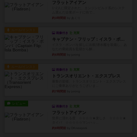
フラットアイアン
1~2人に限定された、エンジンビルド系のシステ
ム選んだ企業ボードに街で...
約3時間前
by あくり
ルール/インスト
画像付き
充実
キャプテン・フリップ：イスラ・ボンバ
イスラ・ボンバを探しに出航!潜水艦を装備し、あ
なたの乗組員を監獄から解...
約6時間前
by jurong
ルール/インスト
画像付き
充実
トランスオリエント・エクスプレス
乗客の皆様、トランスオリエント・エクスプレス
にご乗車ありがとうございま...
約7時間前
by jurong
レビュー
画像付き
充実
フラットアイアン
世界に浸れる度 ☆☆☆☆★楽しさ ☆☆☆☆★
タイパ ☆☆☆☆☆マンハッ...
約8時間前
by DKnewyork