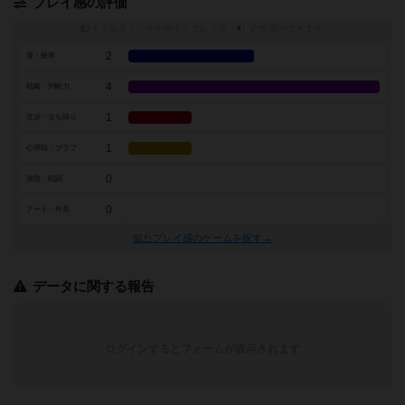
プレイ感の評価
トグルスイッチを押すとプレイ感（
※
）の投票ができます
2
運・確率
4
戦略・判断力
1
交渉・立ち回り
1
心理戦・ブラフ
0
攻防・戦闘
0
アート・外見
似たプレイ感のゲームを探す→
データに関する報告
ログインするとフォームが表示されます