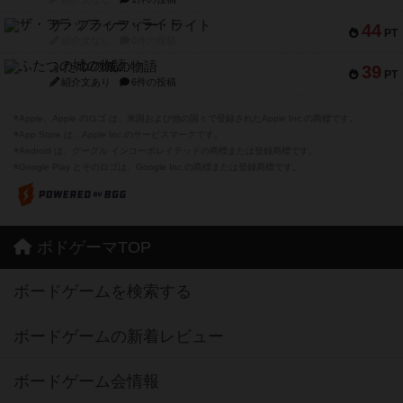
ザ・フラッフィー・ライト
44
PT
紹介文なし
0件の投稿
ふたつの城の物語
39
PT
紹介文あり
6件の投稿
※Apple、Apple のロゴ は、米国および他の国々で登録されたApple Inc.の商標です。
※App Store は、Apple Inc.のサービスマークです。
※Android は、グーグル インコーポレイテッドの商標または登録商標です。
※Google Play とそのロゴは、Google Inc.の商標または登録商標です。
ボドゲーマTOP
ボードゲームを検索する
ボードゲームの新着レビュー
ボードゲーム会情報