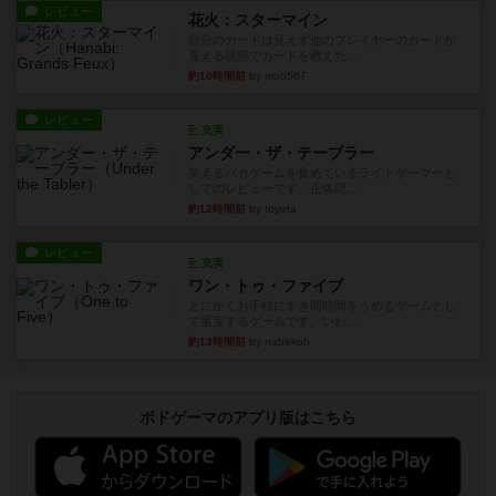
レビュー
花火：スターマイン
自分のカードは見えず他のプレイヤーのカードが
見える状態でカードを教えた...
約10時間前
by mob567
レビュー
充実
アンダー・ザ・テーブラー
笑えるバカゲームを集めているライトゲーマーと
してのレビューです。正体隠...
約12時間前
by toyota
レビュー
充実
ワン・トゥ・ファイブ
とにかくお手軽にすき間時間をうめるゲームとし
て重宝するゲームです。いわ...
約13時間前
by nabekoh
ボドゲーマのアプリ版はこちら