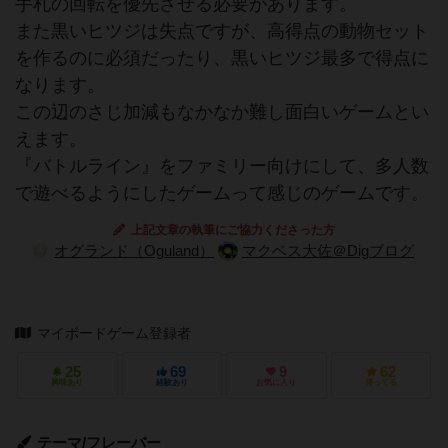
手札の回転を優先させる必要があります。
また黒いヒツジは失点ですが、高得点の動物セット
を作るのに必須だったり、黒いヒツジ最多で得点に
なります。
この辺のさじ加減もなかなか難し面白いゲームとい
えます。
『バトルライン』をファミリー向けにして、多人数
で遊べるようにしたゲームって感じのゲームです。
上記文章の執筆にご協力くださった方
オグランド（Oguland）
マクベス大佐＠Digブログ
マイボードゲーム登録者
25
69
9
62
興味あり
経験あり
お気に入り
持ってる
テーマ/フレーバー