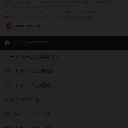
※Apple、Apple のロゴ は、米国および他の国々で登録されたApple Inc.の商標です。
※App Store は、Apple Inc.のサービスマークです。
※Android は、グーグル インコーポレイテッドの商標または登録商標です。
※Google Play とそのロゴは、Google Inc.の商標または登録商標です。
ボドゲーマTOP
ボードゲームを検索する
ボードゲームの新着レビュー
ボードゲーム会情報
メカニクス特集
掲示板・トピックス