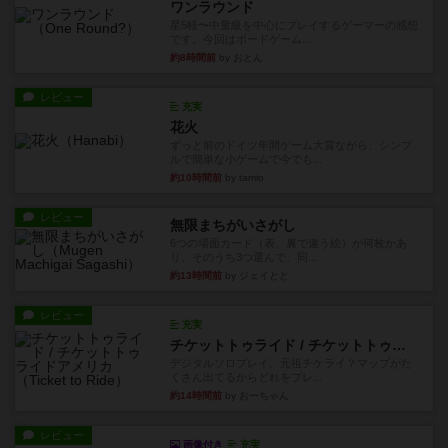
ワンラウンド
星5軽〜中量級を中心にプレイするゲーマーの感想
です。今回はボードゲーム...
約8時間前
by おとん
レビュー
充実
花火
ずっと前のドイツ年間ゲーム大賞ながら、シンプ
ルで簡単な小ゲームで今でも...
約10時間前
by tamio
レビュー
無限まちがいさがし
6つの場面カード（表、裏で違う絵）が何枚かあ
り、そのうち3つ選んで、同...
約13時間前
by ジェイとと
レビュー
充実
チケットトゥライド / チケットトゥライドアメリカ
デジタルソロプレイ。元祖チケライ？マップがた
くさん出てるからどれをプレ...
約14時間前
by おーちゃん
レビュー
画像付き
充実