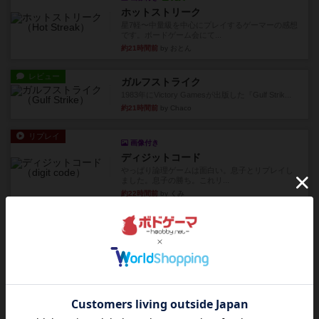
ホットストリーク
星7軽〜中量級を中心にプレイするゲーマーの感想
です。ボードゲーム会にて...
約21時間前
by おとん
レビュー
ガルフストライク
1983年にVictory Gamesが出版した『Gulf Strik...
約21時間前
by Chaco
リプレイ
画像付き
ディジットコード
やっぱり論理ゲームは面白い。息子とリプレイし
ました。息子の勝ち。これリ...
約22時間前
by くみ
リプレイ
充実
アルゴ
アルゴがとても好きで、たぶんプレイ回数が最も
多いゲームです。なんといっ...
約22時間前
by おとん
リプレイ
画像付き