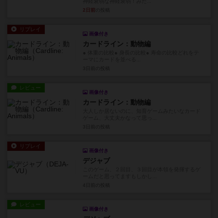
神経衰弱な神経衰弱！みた...
2日前
の投稿
リプレイ
画像付き
カードライン：動物編
● 体重の比較● 身長の比較● 寿命の比較どれをテ
ーマにカードを並べる...
3日前
の投稿
レビュー
画像付き
カードライン：動物編
大人しか居ないのに、知育ゲームみたいなカード
ゲーム、大丈夫かなって思っ...
3日前
の投稿
リプレイ
画像付き
デジャブ
このゲーム、２回目、３回目が本領を発揮するゲ
ームだと思ってますもしかし...
4日前
の投稿
レビュー
画像付き