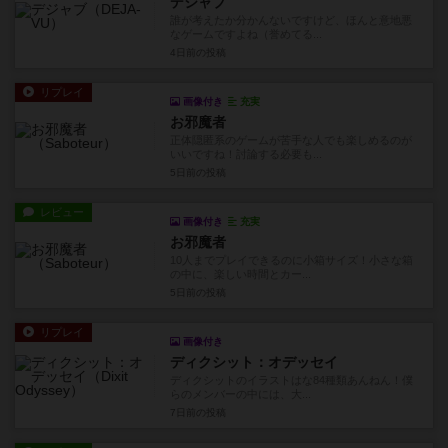
デジャブ
誰が考えたか分かんないですけど、ほんと意地悪
なゲームですよね（誉めてる...
4日前
の投稿
リプレイ
画像付き
充実
お邪魔者
正体隠匿系のゲームが苦手な人でも楽しめるのが
いいですね！討論する必要も...
5日前
の投稿
レビュー
画像付き
充実
お邪魔者
10人までプレイできるのに小箱サイズ！小さな箱
の中に、楽しい時間とカー...
5日前
の投稿
リプレイ
画像付き
ディクシット：オデッセイ
ディクシットのイラストはな84種類あんねん！僕
らのメンバーの中には、大...
7日前
の投稿