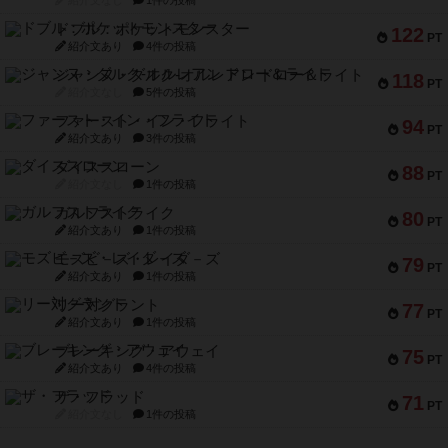
紹介文なし
1件の投稿
ドブル：ポケットモンスター
122
PT
紹介文あり
4件の投稿
ジャンヌ・ダルク-オルレアン ドロー＆ライト
118
PT
紹介文なし
5件の投稿
ファースト・イン・フライト
94
PT
紹介文あり
3件の投稿
ダイススローン
88
PT
紹介文なし
1件の投稿
ガルフストライク
80
PT
紹介文あり
1件の投稿
モズビ－ズ・レイダ－ズ
79
PT
紹介文あり
1件の投稿
リー対グラント
77
PT
紹介文あり
1件の投稿
ブレーキング・アウェイ
75
PT
紹介文あり
4件の投稿
ザ・フラッド
71
PT
紹介文なし
1件の投稿