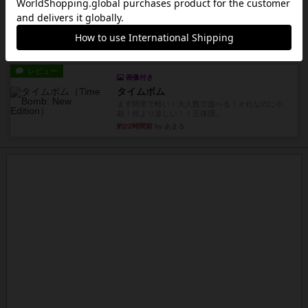
タイムボム
僕はホントに嘘が下手なようで、すぐバレますみ
んなホント、嘘が上手ですよ...
約22時間前
by あまる
レビュー
画像付き
タイムボム
まず簡単で軽い！大人数で遊べる！それなのに小
箱！何より楽しい！！正体隠...
約22時間前
by あまる