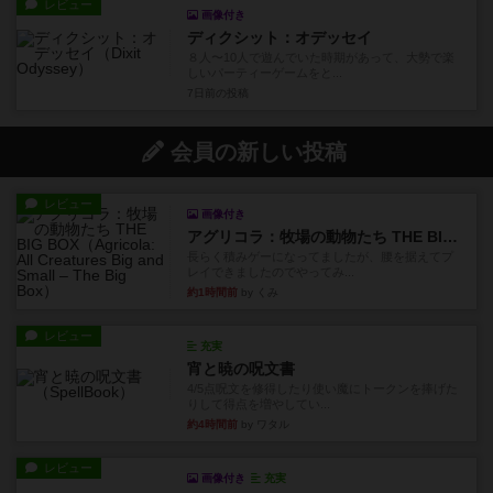
レビュー
画像付き
ディクシット：オデッセイ
８人〜10人で遊んでいた時期があって、大勢で楽
しいパーティーゲームをと...
7日前
の投稿
会員の新しい投稿
レビュー
画像付き
アグリコラ：牧場の動物たち THE BIG BOX
長らく積みゲーになってましたが、腰を据えてプ
レイできましたのでやってみ...
約1時間前
by くみ
レビュー
充実
宵と暁の呪文書
4/5点呪文を修得したり使い魔にトークンを捧げた
りして得点を増やしてい...
約4時間前
by ワタル
レビュー
画像付き
充実