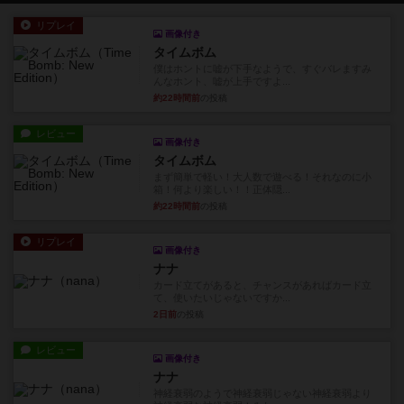
リプレイ
画像付き
タイムボム
僕はホントに嘘が下手なようで、すぐバレますみ
んなホント、嘘が上手ですよ...
約22時間前
の投稿
レビュー
画像付き
タイムボム
まず簡単で軽い！大人数で遊べる！それなのに小
箱！何より楽しい！！正体隠...
約22時間前
の投稿
リプレイ
画像付き
ナナ
カード立てがあると、チャンスがあればカード立
て、使いたいじゃないですか...
2日前
の投稿
レビュー
画像付き
ナナ
神経衰弱のようで神経衰弱じゃない神経衰弱より