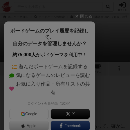
ログイン
閉じる
ボドゲーマTOP
ボードゲームの検索
バトルライン日本語版2023（新版）の通販
ボードゲームのプレイ履歴を記録し
て、
バトルライン
自分のデータを管理しませんか？
あまるさんのレビュー
約75,000人
がボドゲーマを利用中！
遊んだボードゲームを記録する
42
5
105
403
トップ
画像
動画
レビュー
カフェ
気になるゲームのレビューを読む
お気に入り作品・所有リストの共
133名
2名
0
約1ヶ月前
有
ログイン / 会員登録（10秒）
超有名な２人専用のボードゲームですよね！
Google
X
２人専用ゲームの最高傑作
Apple
と言われるだけあって、確かに
Facebook