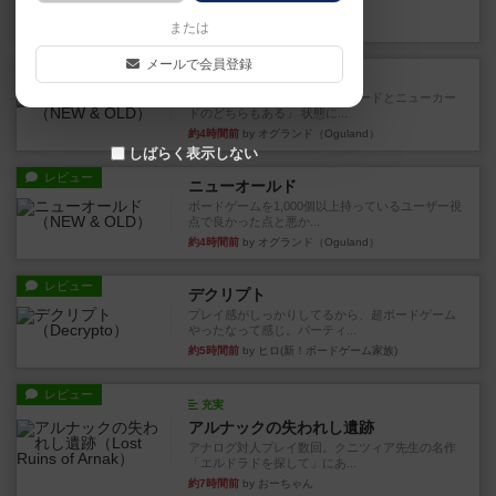
など、少しの違いはあるけれ...
約3時間前
by くみ
または
メールで会員登録
戦略やコツ
ニューオールド
ゲーム終了時に、「オールドカードとニューカー
ドのどちらもある」 状態に...
約4時間前
by オグランド（Oguland）
しばらく表示しない
レビュー
ニューオールド
ボードゲームを1,000個以上持っているユーザー視
点で良かった点と悪か...
約4時間前
by オグランド（Oguland）
レビュー
デクリプト
プレイ感がしっかりしてるから、超ボードゲーム
やったなって感じ。パーティ...
約5時間前
by ヒロ(新！ボードゲーム家族)
レビュー
充実
アルナックの失われし遺跡
アナログ対人プレイ数回。クニツィア先生の名作
「エルドラドを探して」にあ...
約7時間前
by おーちゃん