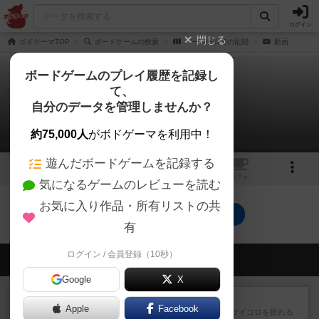
ログイン
閉じる
ボドゲーマTOP
ボードゲームの検索
バールームでの乱闘
動画
ボードゲームのプレイ履歴を記録し
て、
バールームでの乱闘
自分のデータを管理しませんか？
0件の動画
約75,000人
がボドゲーマを利用中！
遊んだボードゲームを記録する
1
トップ
画像
動画
レビュー
カフェ
気になるゲームのレビューを読む
お気に入り作品・所有リストの共
バールームでの乱闘のトップに戻る
有
ログイン / 会員登録（10秒）
会員の新しい投稿
Google
X
レビュー
街コロ通
Apple
Facebook
街コロとの違いは初めから二つサイコロを振れる