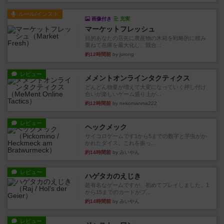
ルール/インスト
画像付き
充実
マーケットフレッシュ
目的あなたの店先に農産物の木箱を戦略的に積み
重ねて在庫を最大化し、競合...
約12時間前
by jurong
レビュー
メメントオンラインタクティクス
どんどん物量が増えて大変になっていく押し付け
合いが楽しいゲーム盛り上が...
約12時間前
by nekomanma222
レビュー
ヘックメック
サイコロゲームです1から5までの数字と芋虫がか
かれたダイス。これを振っ...
約14時間前
by みいやん
レビュー
ハゲタカのえじき
超有名なゲームですが、初めてプレイしました。1
から15までのカードがプ...
約14時間前
by みいやん
レビュー