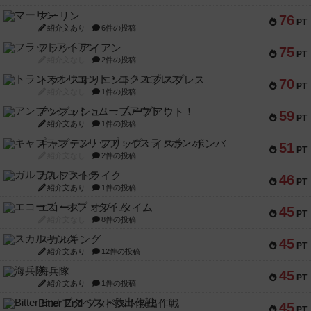
マーリン
76
PT
紹介文あり
6件の投稿
フラットアイアン
75
PT
紹介文なし
2件の投稿
トランスオリエント・エクスプレス
70
PT
紹介文なし
1件の投稿
アンブッシュ！：ムーブアウト！
59
PT
紹介文あり
1件の投稿
キャプテン・フリップ：イスラ・ボンバ
51
PT
紹介文なし
2件の投稿
ガルフストライク
46
PT
紹介文あり
1件の投稿
エコーズ・オブ・タイム
45
PT
紹介文なし
8件の投稿
スカルキング
45
PT
紹介文あり
12件の投稿
海兵隊
45
PT
紹介文あり
1件の投稿
Bitter End ブタペスト救出作戦
45
PT