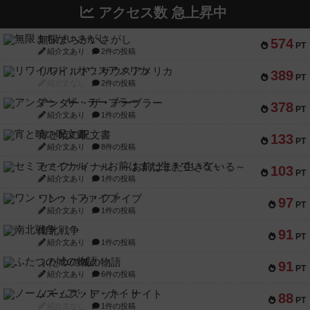
アクセス数 急上昇中
無限まちがいさがし
574
PT
紹介文あり
2件の投稿
リワイルド：サウスアメリカ
389
PT
紹介文なし
2件の投稿
アンダー・ザ・テーブラー
378
PT
紹介文あり
1件の投稿
宵と暁の呪文書
133
PT
紹介文あり
8件の投稿
セミファイナル ～お前はまだ生きている～
103
PT
紹介文あり
1件の投稿
ワン・トゥ・ファイブ
97
PT
紹介文あり
1件の投稿
南北戦争
91
PT
紹介文あり
1件の投稿
ふたつの城の物語
91
PT
紹介文あり
6件の投稿
ノームズ・アット・ナイト
88
PT
紹介文なし
1件の投稿