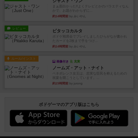
ジャスト・ワン
まぁ面白かった‼️よくテレビとかのバラエティなん
かで、お題がわからずに...
約14時間前
by みいやん
レビュー
ピタッコカルタ
ボドゲ相席会でプレイしましたひらがなが書かれ
たカードを2枚まで手をつけ...
約14時間前
by みいやん
ルール/インスト
画像付き
充実
ノームズ・アット・ナイト
ベネボレンス女王は、忠実な臣民を称えるための
祝宴を開こうとしています。...
約15時間前
by jurong
ボドゲーマのアプリ版はこちら