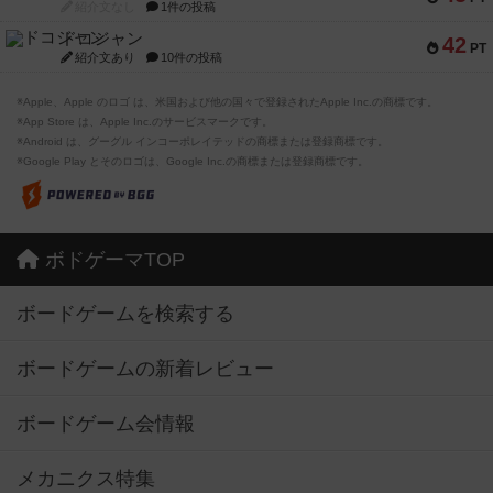
紹介文なし
1件の投稿
ドコジャン
42
PT
紹介文あり
10件の投稿
※Apple、Apple のロゴ は、米国および他の国々で登録されたApple Inc.の商標です。
※App Store は、Apple Inc.のサービスマークです。
※Android は、グーグル インコーポレイテッドの商標または登録商標です。
※Google Play とそのロゴは、Google Inc.の商標または登録商標です。
ボドゲーマTOP
ボードゲームを検索する
ボードゲームの新着レビュー
ボードゲーム会情報
メカニクス特集