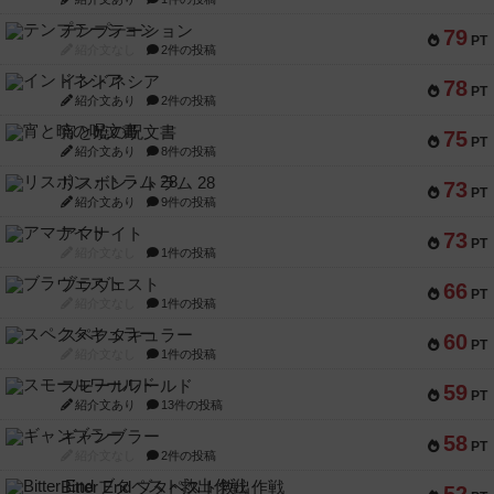
テンプテーション
79
PT
紹介文なし
2件の投稿
インドネシア
78
PT
紹介文あり
2件の投稿
宵と暁の呪文書
75
PT
紹介文あり
8件の投稿
リスボン・トラム 28
73
PT
紹介文あり
9件の投稿
アマナイト
73
PT
紹介文なし
1件の投稿
ブラヴェスト
66
PT
紹介文なし
1件の投稿
スペクタキュラー
60
PT
紹介文なし
1件の投稿
スモールワールド
59
PT
紹介文あり
13件の投稿
ギャンブラー
58
PT
紹介文なし
2件の投稿
Bitter End ブタペスト救出作戦