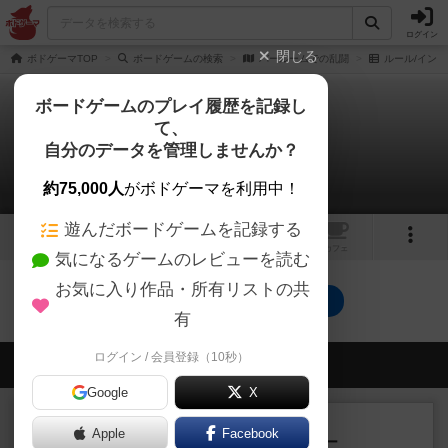
ログイン
閉じる
ボドゲーマTOP
ボードゲームの検索
バールームでの乱闘
ルール/インス
ボードゲームのプレイ履歴を記録し
て、
バールームでの乱闘
自分のデータを管理しませんか？
0件のルール/インスト
約75,000人
がボドゲーマを利用中！
遊んだボードゲームを記録する
1
トップ
画像
動画
レビュー
カフェ
気になるゲームのレビューを読む
お気に入り作品・所有リストの共
バールームでの乱闘のトップに戻る
有
ログイン / 会員登録（10秒）
会員の新しい投稿
Google
X
レビュー
充実
Apple
Facebook
アンダー・ザ・テーブラー