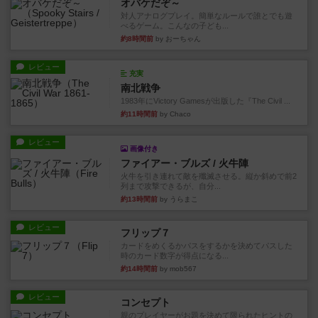
オバケだぞ～
対人アナログプレイ。簡単なルールで誰とでも遊
べるゲーム。こんなの子ども...
約8時間前
by おーちゃん
レビュー
充実
南北戦争
1983年にVictory Gamesが出版した『The Civil ...
約11時間前
by Chaco
レビュー
画像付き
ファイアー・ブルズ / 火牛陣
火牛を引き連れて敵を殲滅させる。縦か斜めで前2
列まで攻撃できるが、自分...
約13時間前
by うらまこ
レビュー
フリップ７
カードをめくるかパスをするかを決めてパスした
時のカード数字が得点になる...
約14時間前
by mob567
レビュー
コンセプト
親のプレイヤーがお題を決めて限られたヒントの