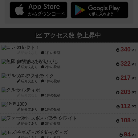
アクセス数 急上昇中
コレクト！
340
PT
紹介文なし
1件の投稿
無限まちがいさがし
322
PT
紹介文あり
2件の投稿
ガルフストライク
217
PT
紹介文あり
1件の投稿
クルティボ
203
PT
紹介文なし
1件の投稿
1809
112
PT
紹介文あり
1件の投稿
ファースト・イン・フライト
108
PT
紹介文あり
3件の投稿
モズビ－ズ・レイダ－ズ
94
PT
紹介文あり
1件の投稿