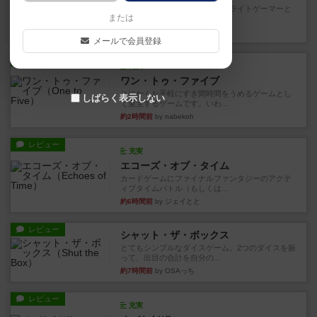
笑えるバカゲームを集めているライトゲーマーと
または
してのレビューです。正体隠...
約1時間前
by toyota
メールで会員登録
レビュー
充実
ワン・トゥ・ファイブ
とにかくお手軽にすき間時間をうめるゲームとし
しばらく表示しない
て重宝するゲームです。いわ...
約2時間前
by nabekoh
レビュー
充実
エコーズ・オブ・タイム
カードゲームにファイナルファンタジーのアクテ
ィブタイムバトル（もしくは...
約6時間前
by ジェイとと
レビュー
シャット・ザ・ボックス
とてもシンプルなダイスゲーム。2つのダイスを振
って、出目の合計を自分の...
約7時間前
by OSAっち
レビュー
充実