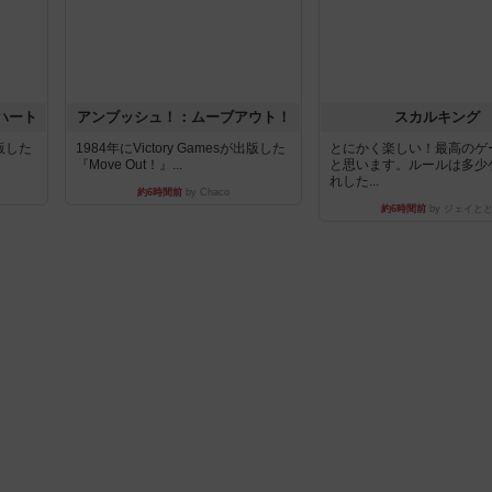
ハート
アンブッシュ！：ムーブアウト！
スカルキング
出版した
1984年にVictory Gamesが出版した
とにかく楽しい！最高のゲ
『Move Out！』...
と思います。ルールは多少
れした...
約6時間前
by Chaco
約6時間前
by ジェイと