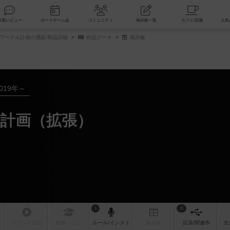
索
新着レビュー
ボードゲーム会
コミュニティ
掲示板一覧
ワーテル計画の通販/商品詳細
作品データ
掲示板
019年～
計画（拡張）
1
11
リプレイ
日記
戦略
・コツ
ルール
/インスト
掲示板
拡張/関連
作
次