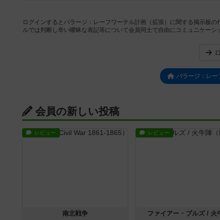
ログインするとバラージ：レーフワーテル計画（拡張）に関する掲示板の
ルでは判断し辛い曖昧な表記等について会員同士で自由にコミュニケーシ
バラージ：レー
会員の新しい投稿
レビュー
レビュー
南北戦争
ファイアー・ブルズ / 火