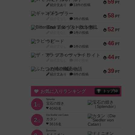
59
PT
紹介文あり
13件の投稿
ギャンブラー
58
PT
紹介文なし
2件の投稿
Bitter End ブタペスト救出作戦
52
PT
紹介文なし
1件の投稿
ラピード
46
PT
紹介文なし
1件の投稿
ザ・フラッフィー・ライト
44
PT
紹介文なし
0件の投稿
ふたつの城の物語
39
PT
紹介文あり
6件の投稿
お気に入りランキング
トップ50
Splendor
1
宝石の煌き
位
4040名
Die Siedler von Catan
2
カタン
位
3616名
Dominion
ドミニオン