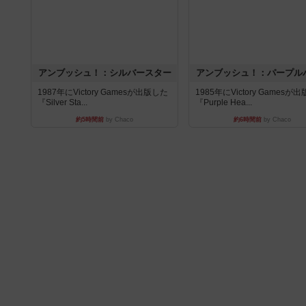
アンブッシュ！：シルバースター
アンブッシュ！：パープル
1987年にVictory Gamesが出版した
1985年にVictory Gamesが
『Silver Sta...
『Purple Hea...
約5時間前
by Chaco
約6時間前
by Chaco