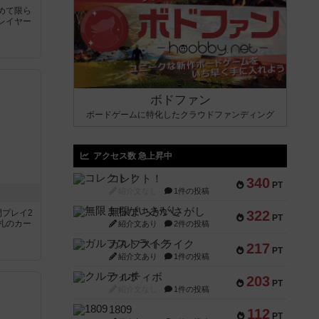
めて限ら
レイヤー
ボドファン
ボードゲームに特化したクラウドファンディング
アクセス数 急上昇中
コレクト！
340
PT
紹介文なし
1件の投稿
無限まちがいさがし
間プレイ2
322
PT
札のカー
紹介文あり
2件の投稿
ガルフストライク
217
PT
紹介文あり
1件の投稿
クルティボ
203
PT
紹介文なし
1件の投稿
1809
112
PT