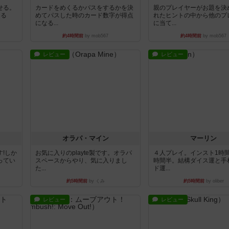
せる。
カードをめくるかパスをするかを決
親のプレイヤーがお題を決
きる
めてパスした時のカード数字が得点
れたヒントの中から他のプ
になる...
に当て...
約4時間前
by mob567
約4時間前
by mob567
レビュー
レビュー
オラパ・マイン
マーリン
!しか
お気に入りのplayte製です。オラパ
４人プレイ。インスト1時
ってい
スペースからやり、気に入りまし
時間半。結構ダイス運と手
た...
ド運...
約5時間前
by くみ
約5時間前
by oliber
レビュー
レビュー