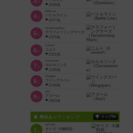
3
位
2528名
Battle Line
4
バトルライン
位
2377名
Terraforming Mars
5
テラフォーミングマーズ
位
2370名
6 nimmt!
6
ニムト
位
2201名
Carcassonne
7
カルカソンヌ
位
2190名
Wingspan
8
ウイングスパン
位
2149名
Azul
9
アズール
位
1903名
興味ありランキング
トップ50
SCYTHE
1
サイズ -大鎌戦役-
位