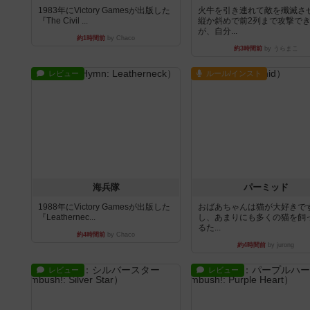
1983年にVictory Gamesが出版した
火牛を引き連れて敵を殲滅さ
『The Civil ...
縦か斜めで前2列まで攻撃で
が、自分...
約1時間前
by Chaco
約3時間前
by うらまこ
レビュー
ルール/インスト
海兵隊
パーミッド
1988年にVictory Gamesが出版した
おばあちゃんは猫が大好きです
『Leathernec...
し、あまりにも多くの猫を飼
るた...
約4時間前
by Chaco
約4時間前
by jurong
レビュー
レビュー