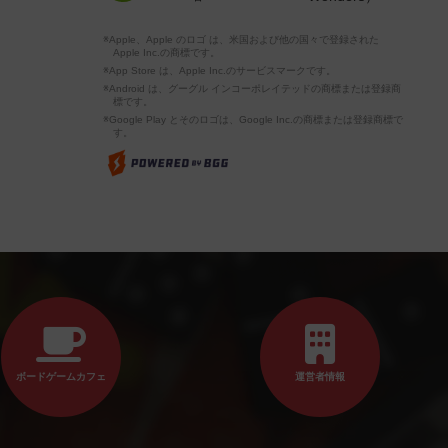
※Apple、Apple のロゴ は、米国および他の国々で登録された
Apple Inc.の商標です。
※App Store は、Apple Inc.のサービスマークです。
※Android は、グーグル インコーポレイテッドの商標または登録商
標です。
※Google Play とそのロゴは、Google Inc.の商標または登録商標で
す。
ボードゲームカフェ
運営者情報