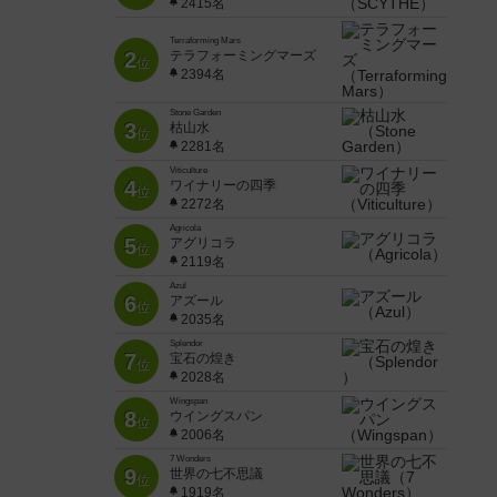
2415名
Terraforming Mars
2
テラフォーミングマーズ
位
2394名
Stone Garden
3
枯山水
位
2281名
Viticulture
4
ワイナリーの四季
位
2272名
Agricola
5
アグリコラ
位
2119名
Azul
6
アズール
位
2035名
Splendor
7
宝石の煌き
位
2028名
Wingspan
8
ウイングスパン
位
2006名
7 Wonders
9
世界の七不思議
位
1919名