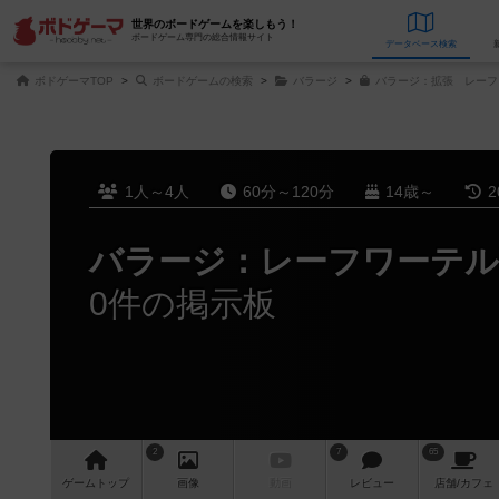
世界のボードゲームを楽しもう！
ボードゲーム専門の総合情報サイト
データベース
検
ボドゲーマTOP
ボードゲームの検索
バラージ
バラージ：拡張 レーフ
1人～4人
60分～120分
14歳～
2
バラージ：レーフワーテル
0件の掲示板
2
7
65
ゲーム
トップ
画像
動画
レビュー
店舗/
カフェ