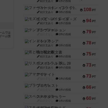
紹介文あり
1件の投稿
ファースト・イン・フライト
108
PT
紹介文あり
3件の投稿
モズビ－ズ・レイダ－ズ
94
PT
紹介文あり
1件の投稿
テンプテーション
79
PT
ームでは
紹介文なし
2件の投稿
ゲーム慣
インドネシア
78
PT
紹介文あり
2件の投稿
と
宵と暁の呪文書
75
PT
紹介文あり
8件の投稿
リスボン・トラム 28
73
PT
紹介文あり
9件の投稿
アマナイト
73
PT
紹介文なし
1件の投稿
ブラヴェスト
66
PT
紹介文なし
1件の投稿
スペクタキュラー
60
PT
紹介文なし
1件の投稿
スモールワールド