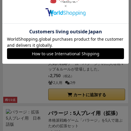
テムに影響を及ぼしている要素と言っても過言ではな
人気の戦略ゲーム「バラージ」に新たな拡張
い。
建物としては、先にも述べた私有建物が追加され
マップが登場しました。
た。私有建物を建てることでの収入の追加はない。
建
2,750
（税込）
¥
築コストは私有建物毎に異なり、掘削機とコンクリー
2～4人
1件
トミキサーの両方を含むコストとなっている。
そのた
め、序盤に私有建物を建てると重機コマ不足で盤面で
カートに追加する
残り1点
の建築が出遅れてしまうため、タイミングが悩まし
い。
他のゲームでは拡張版を追加した場合、追加要素
バラージ：デュエル（拡張）
を活用しなければ、遅れを取ってしまうことが多い
人気の戦略ゲーム「バラージ」の二人専用マ
が、この拡張は、戦術の幅を広げ、「詰み」を無くし
ップ＆ルールが登場しました。
てくれるため、バラージを遊ぶ際には、追加すること
2,750
（税込）
¥
を強くオススメする。
2人用
2件
カートに追加する
残り2点
バラージ：5人プレイ用（拡張）
本格派戦略ゲーム「バラージ」を5人で遊ぶ
ための拡張セット