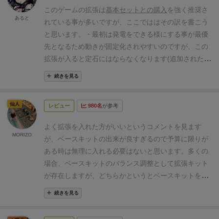
後、毎フェイズ2個の水トークンを発生させたり、上
ます。
また、本拡張とは別物ですが、重役タイルのA
このゲームの拡張は
基本セットとの購入
を強く推奨さ
部や発電所3個目でさら増えます。
②重役が4人追加
重
あると
パックとBパック、これらについても「発電」への道
れている事が多いですが、ここでははその訳を書こう
役のさっくりな効果ですが
2回連続行動できる重役
外
筋を増やす良品だと思います。
と思います。
・最初は発電をできる様にする事が最優
注仕事でリソース消去しなくてよい重役
契約タイル4
先となるため動きが固定化されやすいのですが、この
枚持てる、達成2件できる重役
私有建物の2回目の使用
拡張が入ると定石にはならなくなります(追加された新
可になる重役
って感じです。
個人的には2回連続は気
アクションで直接発電、別枠建設等が出来るため)。
・
に入りました＾＾
③私有建物
今回コレの追加が個人的
続きを見る
勝利点への獲得手段が大幅に増えた。(新たな建物、私
に一番価値があったのではないかと思います。
私有建
有建物は収入は無く建てる事でゲーム最後に点数が入
物というものが建築出来るようになり、取れる選択肢
仙人
レビュー
980名
が参考
る、終盤は余る重機を消費して点数変換出来る)
・ラン
が広がりました。
どれも強力です、内容すべて書くの
ダム要素が増加。
私有建物の内容は10種類から5つ選
はあれなんですが、とにかく！
基本やってたらまぁ、
よく拡張を入れた方がいいというコメントを見ます
ばれるのでこれにより新たに252通り(10C5)の要素が
MORIZO
なんかやべえって感想が出ると思います(笑)
コンポー
が、ベースキットの出来が良すぎるので予算に限りが
加わります。
またアクション枠も大幅に増えたため、
ネントこんな感じです
ある時は無理に入れる必要はないと思います。多くの
やる事がなくなって銀行行き
もほぼ無くなります。
場合、ベースキットのバランス調整として拡張キット
が存在しますが、どちらかというとベースキットをよ
り華やかにするための拡張キットに当たります。もと
続きを見る
もと悩みの多い重厚なゲームがより華やかに重くなる
ので、悪く言うと誰が何をしているのか、自分が何を