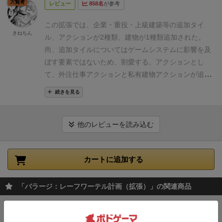
大賢者
レビュー
858名
が参考
すべきかわかりにくくなります。
拡張キットがダイレ
クトに盤面を変える仕掛け（新しい水路が生じると
この拡張では、企業・重役・上級建築等の追加タイ
か、共有ダムの位置が変わるとか）があればよかった
きねちん
ル、アクションが2種類、建物が1種類追加された。
んですけどね。
尚、追加タイルについてはゲームシステムに影響を及
ぼす要素ではないため、割愛する。
アクションとし
て、外注仕事アクションと私有建物アクションが追加
され、外注アクションは、重機コマをコストとして消
続きを見る
費して行われる。アクション内容は、個別タイルに記
載されていて、ラウンド毎に更新されていく。
コスト
が重機の消化であるため、かなり割高ではあるが、そ
他のレビューを読み込む
れに見合った強力なアクションが多い。
私有建物アク
ションは、後述の私有建物を建てたプレイヤーのみが
カートに追加する
アクションを実行できる。
私有建物は10種類あり、そ
のうち数枚がランダムに選択される。
私有建物アクシ
ョンによっては、企業・重役と強力なコンボが成立
「バラージ：レーフワーテル計画（拡張）」の関連商品
し、新たな戦術として確立されると考えられる。
この
拡張では私有建物アクションの追加が最もゲームシス
バラージ：コロラドコネクション
（拡張）