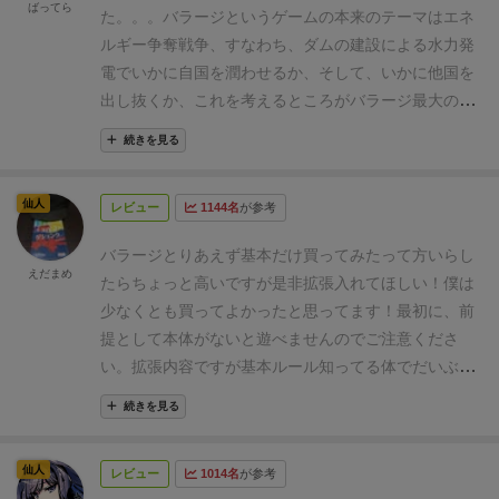
ばってら
た。。。
バラージというゲームの本来のテーマはエネ
ルギー争奪戦争、すなわち、ダムの建設による水力発
電でいかに自国を潤わせるか、そして、いかに他国を
出し抜くか、これを考えるところがバラージ最大の楽
しさのはず。
他のレビューにもある通り、本拡張を導
続きを見る
入することで戦略の幅が広がり、詰みがなくなるとい
うのは確かにその通りだと思います。ですが、Aさん
仙人
レビュー
1144名
が参考
は発電戦略、Bさんは私有建物戦略、Cさんは外注仕事
戦略。。。となっては、各々がソロプレイしているの
バラージとりあえず基本だけ買ってみたって方いらし
と何ら変わりません。バラージ本来の、いかに他プレ
えだまめ
たらちょっと高いですが是非拡張入れてほしい！
僕は
イヤーを出し抜くかという最大の面白さが半減してし
少なくとも買ってよかったと思ってます！
最初に、前
まうように思うのです。
なので、バラージの拡張は、
提として本体がないと遊べませんのでご注意くださ
「発電」という戦略はオンリーのまま、その「発電」
い。
拡張内容ですが基本ルール知ってる体でだいぶざ
というゴールにたどり着くまでの道筋を増やすよう
っくりで書きます。
いろいろ増えてはいますが、以下
な、そんな拡張こそがバラージというゲームの本来の
続きを見る
今回から登場した主な要素です。
①個人ボードにオラ
テーマを活かす拡張だと思います。
そういう意味で言
ンダが追加、
得意なアクションは水の発生や貯水で
うと、本拡張に含まれている、４つの重役タイル、そ
仙人
レビュー
1014名
が参考
す。
すべて書くのは割愛しますが、
二つ目の基礎建造
してオランダという新勢力はとても良い拡張だと思い