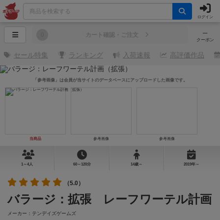
ログイン
─
0
カート確認・ご注文
クーポン
セール特集
ランキング
入荷速報
高評価作品
「参考画像」は会員が当サイトのデータベースにアップロードした画像です。
当商品
参考画像
参考画像
1～4人
60～120分
14歳～
2019年～
（5.0）
バラージ：拡張 レーフワーテル計画
メーカー：テンデイズゲームズ