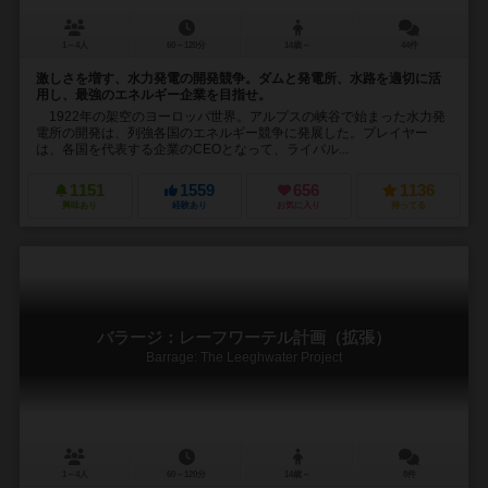
1～4人
60～120分
14歳～
44件
激しさを増す、水力発電の開発競争。ダムと発電所、水路を適切に活
用し、最強のエネルギー企業を目指せ。
1922年の架空のヨーロッパ世界。アルプスの峡谷で始まった水力発
電所の開発は、列強各国のエネルギー競争に発展した。プレイヤー
は、各国を代表する企業のCEOとなって、ライバル...
1151
1559
656
1136
興味あり
経験あり
お気に入り
持ってる
バラージ：レーフワーテル計画（拡張）
Barrage: The Leeghwater Project
1～4人
60～120分
14歳～
8件