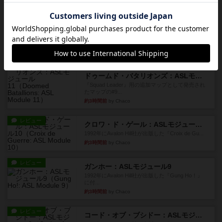
レビュー
カタン
神ゲー
約2時間前
by アプー
レビュー
充実
ドゥームド・バタリオンズ：ASLモジュール11
『Squad Leader』用の追加マップとして発売され
たマップの#9...
約3時間前
by Chaco
レビュー
クロワ・ド・ゲール：ASLモジュール10
1992年にAvalon Hill社が出版した『Croix de Gu...
約3時間前
by Chaco
レビュー
ガンホー：ASLモジュール9
1992年にAvalon Hill社が出版した『Gung Ho！』
に付...
約3時間前
by Chaco
レビュー
コード・オブ・ブシドー：ASLモジュール8