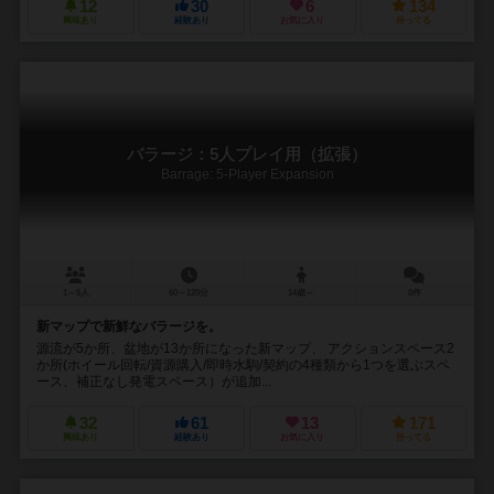
12
30
6
134
興味あり
経験あり
お気に入り
持ってる
バラージ：5人プレイ用（拡張）
Barrage: 5-Player Expansion
1～5人
60～120分
14歳～
0件
新マップで新鮮なバラージを。
源流が5か所、盆地が13か所になった新マップ、 アクションスペース2
か所(ホイール回転/資源購入/即時水駒/契約の4種類から1つを選ぶスペ
ース、補正なし発電スペース）が追加...
32
61
13
171
興味あり
経験あり
お気に入り
持ってる