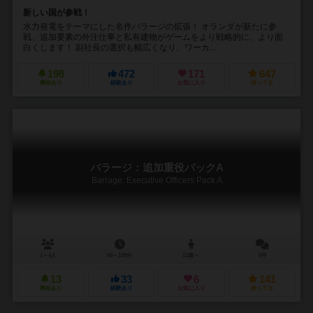
新しい国が参戦！
水力発電をテーマにした名作バラージの拡張！ オランダが新たに参
戦、追加要素の外注仕事と私有建物がゲームをより戦略的に、より面
白くします！ 副社長の選択も幅広くなり、ワーカ...
198
472
171
647
興味あり
経験あり
お気に入り
持ってる
バラージ：追加重役パックA
Barrage: Executive Officers Pack A
1～4人
60～120分
12歳～
0件
13
33
6
141
興味あり
経験あり
お気に入り
持ってる