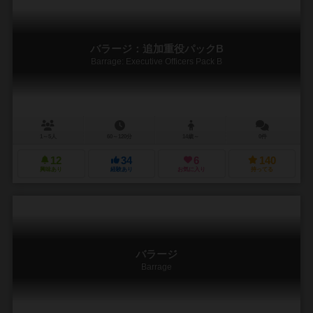
バラージ：追加重役パックB
Barrage: Executive Officers Pack B
1～5人
60～120分
14歳～
0件
12
34
6
140
興味あり
経験あり
お気に入り
持ってる
バラージ
Barrage