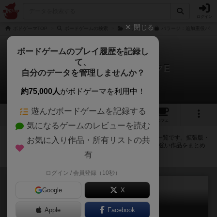
ログイン
閉じる
ボドゲーマTOP
ボードゲームの検索
バラージ
バラージ：追加重役パック
ボードゲームのプレイ履歴を記録し
て、
バラージ：追加重役パックE
自分のデータを管理しませんか？
拡張/関連作品 11件
約75,000人
がボドゲーマを利用中！
遊んだボードゲームを記録する
1
7
トップ
画像
動画
レビュー
カフェ
気になるゲームのレビューを読む
バラージ：追加重役パックEに紐付いているボードゲーム一覧です。拡張版・
お気に入り作品・所有リストの共
続編・リメイク版などの同じシリーズを中心に、関連性の強い作品をまとめ
ています。
有
ログイン / 会員登録（10秒）
Google
X
Apple
Facebook
バラージ：デュエル（拡張）