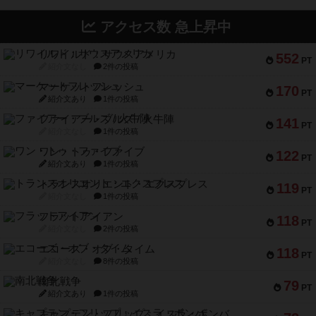
アクセス数 急上昇中
リワイルド：サウスアメリカ
552
PT
紹介文なし
2件の投稿
マーケットフレッシュ
170
PT
紹介文あり
1件の投稿
ファイアー・ブルズ / 火牛陣
141
PT
紹介文なし
1件の投稿
ワン・トゥ・ファイブ
122
PT
紹介文あり
1件の投稿
トランスオリエント・エクスプレス
119
PT
紹介文なし
1件の投稿
フラットアイアン
118
PT
紹介文なし
2件の投稿
エコーズ・オブ・タイム
118
PT
紹介文なし
8件の投稿
南北戦争
79
PT
紹介文あり
1件の投稿
キャプテン・フリップ：イスラ・ボンバ