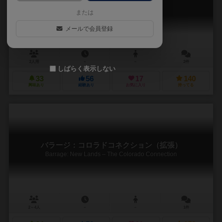
Barrage: New Lands – Duel
または
メールで会員登録
2人用
－
－
2件
しばらく表示しない
33
56
17
140
興味あり
経験あり
お気に入り
持ってる
バラージ：コロラドコネクション（拡張）
Barrage: New Lands – The Colorado Connection
2～4人
－
－
1件