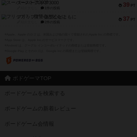
スーパーストア3000
39
PT
紹介文なし
1件の投稿
フリップ７：復讐心とともに
37
PT
紹介文なし
2件の投稿
※Apple、Apple のロゴ は、米国および他の国々で登録されたApple Inc.の商標です。
※App Store は、Apple Inc.のサービスマークです。
※Android は、グーグル インコーポレイテッドの商標または登録商標です。
※Google Play とそのロゴは、Google Inc.の商標または登録商標です。
ボドゲーマTOP
ボードゲームを検索する
ボードゲームの新着レビュー
ボードゲーム会情報