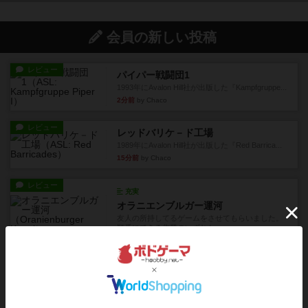
会員の新しい投稿
レビュー
パイパー戦闘団1
1993年にAvalon Hill社が出版した『Kampfgruppe...
2分前
by Chaco
レビュー
レッドバリケ－ド工場
1989年にAvalon Hill社が出版した『Red Barrica...
15分前
by Chaco
レビュー
充実
オラニエンブルガー運河
友人の所持してるゲームをさせてもらいました。
順番にできる作業のいずれか...
40分前
by おっちょこちょい
レビュー
ゴットファイブ！
自分の前に背を向けて並ぶ5枚の手札の数字を当て
るゲーム。相手の手札/場...
約2時間前
by daisdice