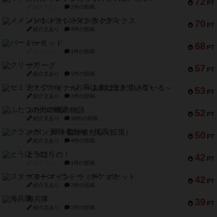
72
PT
紹介文なし
2件の投稿
メメントオンラインタクティクス
70
PT
紹介文あり
4件の投稿
パーミッド
68
PT
紹介文なし
1件の投稿
クリーグ
57
PT
紹介文あり
1件の投稿
セミファイナル ～お前はまだ生きている～
53
PT
紹介文あり
1件の投稿
ふたつの街の物語
52
PT
紹介文あり
18件の投稿
クランク! ：冒険者たち（拡張）
50
PT
紹介文あり
4件の投稿
とうほうの！
42
PT
紹介文なし
1件の投稿
スターマイン・ラミー ポケット
42
PT
紹介文あり
2件の投稿
海兵隊
39
PT
紹介文あり
1件の投稿