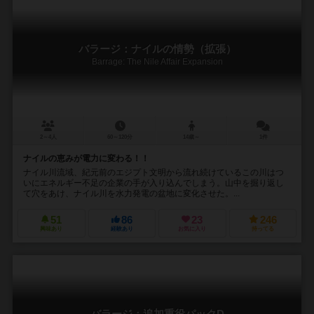
バラージ：ナイルの情勢（拡張）
Barrage: The Nile Affair Expansion
2～4人
60～120分
14歳～
1件
ナイルの恵みが電力に変わる！！
ナイル川流域、紀元前のエジプト文明から流れ続けているこの川はつ
いにエネルギー不足の企業の手が入り込んでしまう。山中を掘り返し
て穴をあけ、ナイル川を水力発電の盆地に変化させた。...
51
86
23
246
興味あり
経験あり
お気に入り
持ってる
バラージ：追加重役パックD