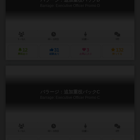
Barrage: Executive Officer Promo D
1～5人
60～120分
12歳～
0件
12
31
3
132
興味あり
経験あり
お気に入り
持ってる
バラージ：追加重役パックC
Barrage: Executive Officer Promo C
1～5人
60～120分
12歳～
0件