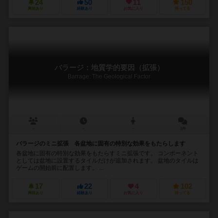
24
50
11
150
興味あり
経験あり
お気に入り
持ってる
バラージ：地質学的要因（拡張）
Barrage: The Geological Factor
－
－
－
1件
バラージのミニ拡張 各盆地に固有の特別な効果をもたらします
各盆地に固有の特別な効果をもたらすミニ拡張です。 コンポーネント
としては盆地に設置するタイルだけが追加されます。 盆地のタイルは
ゲームの開始前に配置します。 ...
17
22
4
102
興味あり
経験あり
お気に入り
持ってる