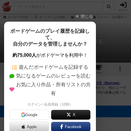
ログイン
閉じる
ボドゲーマTOP
ボードゲームの検索
バラージ
バラージ：追加重役パック
ボードゲームのプレイ履歴を記録し
て、
バラージ：追加重役パックE
自分のデータを管理しませんか？
1件の画像
約75,000人
がボドゲーマを利用中！
遊んだボードゲームを記録する
1
7
トップ
画像
動画
レビュー
カフェ
気になるゲームのレビューを読む
ボドゲーマにログインすると、
「バラージ：追加重役パックE（Barrage:
お気に入り作品・所有リストの共
Executive Officer Promo E）」
の画像をアップロード出来たり、他のユーザ
ーの投稿画像に評価を付けることができます。また、トップ6の画像は様々な
有
ページで表示されます。
ログイン / 会員登録（10秒）
トップに表示される画像
Google
X
まつなが
Apple
Facebook