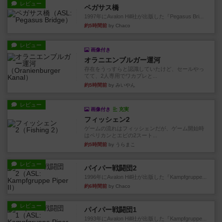
レビュー
ペガサス橋
1997年にAvalon Hill社が出版した『Pegasus Bri...
約5時間前
by Chaco
レビュー
画像付き
オラニエンブルガー運河
存在をうっすらと認識していたけど、セールやっ
てて、2人専用でワカプレと...
約5時間前
by みいやん
レビュー
画像付き
充実
フィッシェン2
ゲームの流れはフィッシェンだが、ゲーム開始時
はペリカンとエビの2スート...
約5時間前
by うらまこ
レビュー
パイパー戦闘団2
1996年にAvalon Hill社が出版した『Kampfgruppe...
約6時間前
by Chaco
レビュー
パイパー戦闘団1
1993年にAvalon Hill社が出版した『Kampfgruppe...