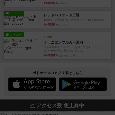
約6時間前
by Chaco
レビュー
レッドバリケ－ド工場
1989年にAvalon Hill社が出版した『Red Barrica...
約6時間前
by Chaco
レビュー
充実
オラニエンブルガー運河
友人の所持してるゲームをさせてもらいました。
まだワーカーの置いていない...
約6時間前
by おっちょこちょい
ボドゲーマのアプリ版はこちら
アクセス数 急上昇中