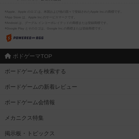
※Apple、Apple のロゴ は、米国および他の国々で登録されたApple Inc.の商標です。
※App Store は、Apple Inc.のサービスマークです。
※Android は、グーグル インコーポレイテッドの商標または登録商標です。
※Google Play とそのロゴは、Google Inc.の商標または登録商標です。
ボドゲーマTOP
ボードゲームを検索する
ボードゲームの新着レビュー
ボードゲーム会情報
メカニクス特集
掲示板・トピックス