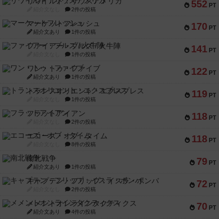
リワイルド：サウスアメリカ
552
PT
紹介文なし
2件の投稿
マーケットフレッシュ
170
PT
紹介文あり
1件の投稿
ファイアー・ブルズ / 火牛陣
141
PT
紹介文なし
1件の投稿
ワン・トゥ・ファイブ
122
PT
紹介文あり
1件の投稿
トランスオリエント・エクスプレス
119
PT
紹介文なし
1件の投稿
フラットアイアン
118
PT
紹介文なし
2件の投稿
エコーズ・オブ・タイム
118
PT
紹介文なし
8件の投稿
南北戦争
79
PT
紹介文あり
1件の投稿
キャプテン・フリップ：イスラ・ボンバ
72
PT
紹介文なし
2件の投稿
メメントオンラインタクティクス
70
PT
紹介文あり
4件の投稿