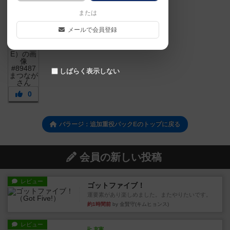
または
メールで会員登録
しばらく表示しない
0
バラージ：追加重役パックEのトップに戻る
会員の新しい投稿
レビュー
ゴットファイブ！
運要素があり楽しめました。またやりたいです。
約1時間前
by 金賢守(キムヒョンス)
レビュー
充実