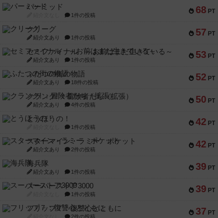
パーミッド
68
PT
紹介文なし
1件の投稿
クリーグ
57
PT
紹介文あり
1件の投稿
セミファイナル ～お前はまだ生きている～
53
PT
紹介文あり
1件の投稿
ふたつの街の物語
52
PT
紹介文あり
18件の投稿
クランク! ：冒険者たち（拡張）
50
PT
紹介文あり
4件の投稿
とうほうの！
42
PT
紹介文なし
1件の投稿
スターマイン・ラミー ポケット
42
PT
紹介文あり
2件の投稿
海兵隊
39
PT
紹介文あり
1件の投稿
スーパーストア3000
39
PT
紹介文なし
1件の投稿
フリップ７：復讐心とともに
37
PT
紹介文なし
2件の投稿