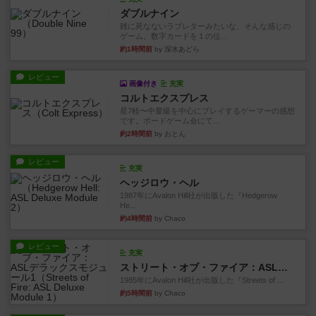
ダブルナイン
雑に死なないラブレターみたいな、そんな感じの
ゲーム。数字カードを１の位...
約1時間前
by 深水あどら
レビュー
画像付き
充実
コルトエクスプレス
星7軽〜中量級を中心にプレイするゲーマーの感想
です。ボードゲーム会にて...
約2時間前
by おとん
レビュー
充実
ヘッジロウ・ヘル
1987年にAvalon Hill社が出版した『Hedgerow
He...
約4時間前
by Chaco
レビュー
充実
ストリート・オブ・ファイア：ASLデラックスモジュール1
1985年にAvalon Hill社が出版した『Streets of ...
約5時間前
by Chaco