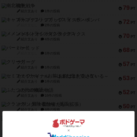
南北戦争
79
PT
紹介文あり
1件の投稿
キャプテン・フリップ：イスラ・ボンバ
72
PT
紹介文なし
2件の投稿
メメントオンラインタクティクス
70
PT
紹介文あり
4件の投稿
パーミッド
68
PT
紹介文なし
1件の投稿
クリーグ
57
PT
紹介文あり
1件の投稿
セミファイナル ～お前はまだ生きている～
53
PT
紹介文あり
1件の投稿
ふたつの街の物語
52
PT
紹介文あり
18件の投稿
クランク! ：冒険者たち（拡張）
50
PT
紹介文あり
4件の投稿
とうほうの！
42
PT
紹介文なし
1件の投稿
スターマイン・ラミー ポケット
42
PT