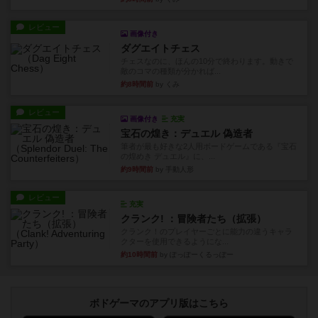
レビュー
画像付き
ダグエイトチェス
チェスなのに、ほんの10分で終わります。動きで
敵のコマの種類が分かれば...
約8時間前
by くみ
レビュー
画像付き
充実
宝石の煌き：デュエル 偽造者
筆者が最も好きな2人用ボードゲームである『宝石
の煌めき デュエル』に、...
約9時間前
by 手動人形
レビュー
充実
クランク! ：冒険者たち（拡張）
クランク！のプレイヤーごとに能力の違うキャラ
クターを使用できるようにな...
約10時間前
by ぽっぽーくるっぽー
ボドゲーマのアプリ版はこちら