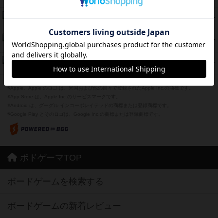
紹介文あり
2件の投稿
海兵隊
39
PT
紹介文あり
1件の投稿
スーパーストア3000
39
PT
紹介文なし
1件の投稿
フリップ７：復讐心とともに
37
PT
紹介文なし
2件の投稿
※Apple、Apple のロゴ は、米国および他の国々で登録されたApple Inc.の商標です。
※App Store は、Apple Inc.のサービスマークです。
※Android は、グーグル インコーポレイテッドの商標または登録商標です。
※Google Play とそのロゴは、Google Inc.の商標または登録商標です。
ボドゲーマTOP
ボードゲームを検索する
ボードゲームの新着レビュー