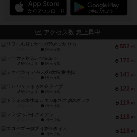
アクセス数 急上昇中
リワイルド：サウスアメリカ
552
PT
紹介文なし
2件の投稿
マーケットフレッシュ
170
PT
紹介文あり
1件の投稿
ファイアー・ブルズ / 火牛陣
141
PT
紹介文なし
1件の投稿
ワン・トゥ・ファイブ
122
PT
紹介文あり
1件の投稿
トランスオリエント・エクスプレス
119
PT
紹介文なし
1件の投稿
フラットアイアン
118
PT
紹介文なし
2件の投稿
エコーズ・オブ・タイム
118
PT
紹介文なし
8件の投稿