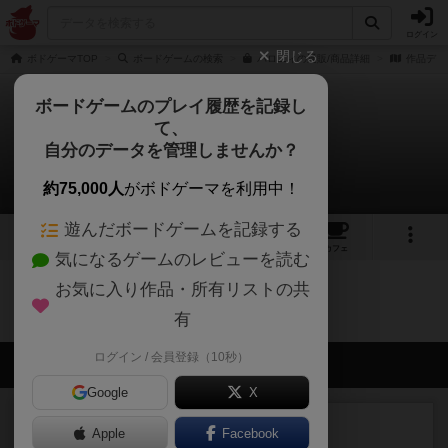
ログイン
閉じる
ボドゲーマTOP
ボードゲームの検索
バロニィの通販/商品詳細
作品デー
ボードゲームのプレイ履歴を記録し
て、
バロニィ
自分のデータを管理しませんか？
0件の戦略やコツ
約75,000人
がボドゲーマを利用中！
遊んだボードゲームを記録する
8
12
59
トップ
画像
動画
レビュー
カフェ
気になるゲームのレビューを読む
お気に入り作品・所有リストの共
バロニィのトップに戻る
有
ログイン / 会員登録（10秒）
会員の新しい投稿
Google
X
レビュー
充実
Apple
Facebook
フィッシェン