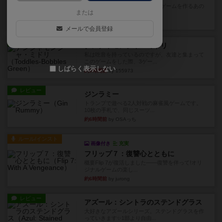
デジタルソロプレイ。毒のあるゲームを作るあの
または
人がデザイン。箱絵からもう...
約1時間前
by おーちゃん
メールで会員登録
レビュー
ナンジャモンジャ・ミドリ
私は吃音を持っているのですが、友達と集まって
このゲームをした際、3ゲー...
しばらく表示しない
約5時間前
by 155973
レビュー
ジンラミー
トランプで遊べる2人対戦の麻雀風ゲームです。
10枚の手札で、同じスーツ...
約6時間前
by OSAっち
ルール/インスト
画像付き
充実
フリップ７：復讐心とともに
概要Flip 7が復活しました――復讐を伴って!オリ
ジナルゲームの楽し...
約6時間前
by jurong
レビュー
アズール：シントラのステンドグラス
大好きなアズールシリーズ。ステンドグラスを作
っていきます✨1部より自由...