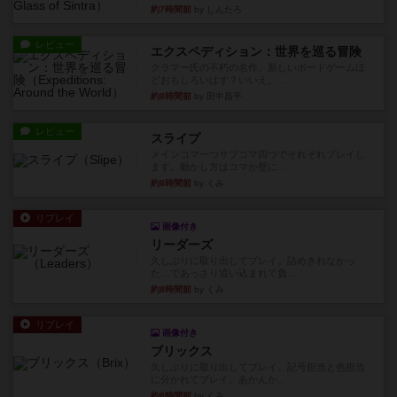
約7時間前
by しんたろ
レビュー
エクスペディション：世界を巡る冒険
クラマー氏の不朽の名作。新しいボードゲームほ
どおもしろいはず？いいえ。...
約8時間前
by 田中昌平
レビュー
スライプ
メインコマ一つサブコマ四つでそれぞれプレイし
ます。動かし方はコマか壁に...
約8時間前
by くみ
リプレイ
画像付き
リーダーズ
久しぶりに取り出してプレイ。詰めきれなかっ
た…であっさり追い込まれて負...
約8時間前
by くみ
リプレイ
画像付き
ブリックス
久しぶりに取り出してプレイ。記号担当と色担当
に分かれてプレイ。あかんか...
約8時間前
by くみ