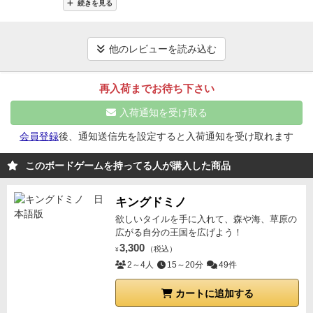
を行うといった具合で、完全なターン制シミュレーシ
続きを見る
え決まれば手番はすぐ終わる。
でも考える部分が多い
りに重ゲー好き、アブストラクト好き、マゾゲー好き
ョンゲームです。
スーファミ時代の「戦略系シミュレ
から、各自ちょっとシンキングタイムが必要な感じ。
がいたら、是非やってみて下さい。多分連チャンする
ーションゲーム」
といえばピンとくる方も多いのでは
慣れないと時間かかるかもしれません。（チェスや将
と思います(笑)
逆に、軽いのが好きな人、運要素を
他のレビューを読み込む
ないでしょうか。（生産要素は全くありませんが。）
棋のような感覚でしょうか）
また、ルール的に細かい
多少でも求める人、論理的に考えるのが好きでない人
完全な戦略ゲームとなっていて、
運要素が一切ありま
規制があるので、こらも慣れないと間違えやすいので
とは、やると微妙な空気になると思いますので、無理
再入荷までお待ち下さい
せん
。強いて言えば「自分のプレイスタイルにあって
要注意です。
「あー、そこの村は森だから都市は建て
にやるのは絶対やめた方がいいと思いました。
☆個人
いるマップになるのかどうか」「初期配置の順番（じ
入荷通知を受け取る
られないよー。」
「ああっ、そうだった！」
「あの
的評価☆最高！
ゃんけんで決める）」くらいかと思います。
プレイ感
ー、そこは要塞なので騎士は入れないんですけど…」
会員登録
後、通知送信先を設定すると入荷通知を受け取れます
は、プレイヤーの性格が浮き出つつ、各々で「うーん
「おっとそうだった！」
「あれ、そこ湖に接している
うーん」と悩みながらプレイするジックリ感。ただ
このボードゲームを持ってる人が購入した商品
から騎士は3個置けるんじゃないですか？」
「あっ、
し、コンボ的な要素はなくて、ルールが非常にシンプ
そうでした。ありがとう」
…と、こんな感じです。
ル（見た目のわりにマニュアルが2，3ページほど）。
（私がポンコツなだけかも…）
キングドミノ
特に、初心者に要注意
戦略的な部分で悩むゲームです。
※ルールといえば、
なのは、『集まった資源を得点化し、貴族ランクを上
欲しいタイルを手に入れて、森や海、草原の
プレイヤーの行動を縛るボードゲームが多い気がする
広がる自分の王国を広げよう！
げるのにも1アクション使う』という点です。これを
のですが、バロニィは
3,300
「行動や戦略に多様性を与える
（税込）
¥
忘れると貴重な1手番が余計にかかるので、繰り返し
ために設けたルール」
2～4人
という感じがします。実際、プ
15～20分
49件
呼びかけましょう。
全員が《男爵》から開始して、
レイ内容に多様性（性格）がかなり現れたので、個人
《子爵》《伯爵》《侯爵》《公爵》と、4段階レベル
カートに追加する
的になかなかの良ゲームという評価です。
初回プレイ
アップするのですが、誰かが《公爵》になったら、残