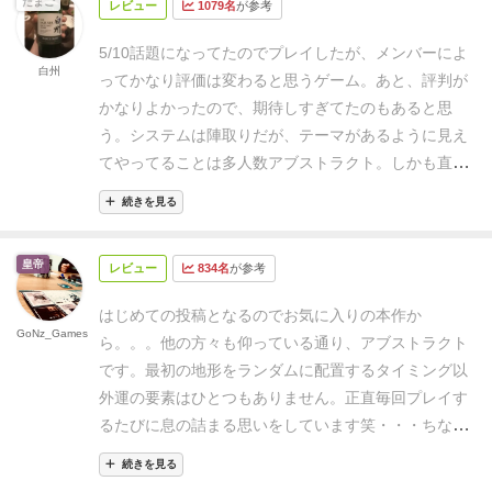
たまご
レビュー
1079名
が参考
時には『自分の行動の結果でピンチ！』になってとい
うシビアなゲームですね。
運は確かにないものの、4
5/10
話題になってたのでプレイしたが、メンバーによ
勢力の思惑が入り乱れるので、なかなか思う通りに行
白州
ってかなり評価は変わると思うゲーム。
あと、評判が
かないのですが、他勢力の目論見もよく考えて戦略を
かなりよかったので、期待しすぎてたのもあると思
立てる快感はなかなかのものでした。
こういう戦略思
う。
システムは陣取りだが、テーマがあるように見え
考の得意な人はやはり強く、そのためけっこう好きな
てやってることは多人数アブストラクト。しかも直接
ゲームになると思いますが、なーんにも考えてない、
攻撃あり。
個人的に好きではないシステムの組み合わ
または考えるのが苦手な人はおそらくボロ負けするの
続きを見る
せだったので、この評価。嫌いではないが、そこまで
で、多分嫌いになるのではないか、と予想されます。
やらない印象。
でも、ゲーム自体は見た目よりかは、
メンツをみて出しましょうね(^^;;
◾️
美しく豪華なコンポ
皇帝
レビュー
834名
が参考
ルールはそこまで多くないし、コマもいいし、好きな
ーネント
基本はカラフルな地形タイルと木駒のみ。
人は好きなんだろうなと思った。
だが、わざわざこれ
（あとは資源チップくらい）
地形タイルはこんなの↓
はじめての投稿となるのでお気に入りの本作か
をやる理由はないかな。砂漠を越えてとかレーベンヘ
GoNz_Games
で、
これをランダムに《人数分×9》だけ取り出して好
ら。。。
他の方々も仰っている通り、アブストラクト
ルツとかメディチとかそれ系が大好きで、飽きたって
きなように組み合わせて並べます。けっこう広い。
4
です。最初の地形をランダムに配置するタイミング以
人向きな気はする。
個人的に例に上げたゲームは悪く
人だとこんな感じ。↓
複雑な組み合わせになるので、お
外運の要素はひとつもありません。正直毎回プレイす
はないけど、そこまで好きではないので、このゲーム
そらく盤面のパターンは天文学的な組み合わせになり
るたびに息の詰まる思いをしています笑・・・ちなみ
も同じ感じ。
うーん。陣取り系のアブストラクトっぽ
ますね。（裏面があったらもっと凄かっただろうけ
に私自身はアブストラクトはそんなに好きではありま
いゲームはあまり好きじゃないのかなぁ。
逆にそれ系
続きを見る
ど、さすがにそこまでは必要ないというわけですね、
せん。
でもバロニィは好きです。
なぜなのか自分なり