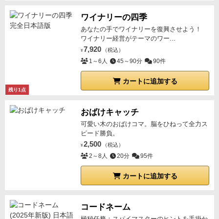
後、「もう一回やったらもっと上手くできそうな気が
りのプレイヤーが１手番ずつやっておしまいです。
ゲ
する。」と、みんな口を揃えて言っていました（笑）
ワイナリーの四季
ーム時間は公称45分とされていますが、初回は我々で
前回のプレイを反省して改善してみたくなるという、
あなたの手でワイナリーを復興させよう！
も90分以上（説明抜きで）かかりました。
でも、こう
ワイナリー経営がテーマのワー...
気持ち的にリプレイ性が高い、面白いゲームの１つだ
いうゲームは各自しっかり時間をかけて戦略を考える
7,920
（税込）
と思います。
¥
べきだと個人的には思っています。（今時は、やたら
1～6人
45～90分
90件
ダウンタイムが嫌われていますが、コンピュータ処理
ゲームに慣れすぎた時代の影響なのかなぁと感じてい
カートに追加する
残り1点
ます。皆もうちょっと優雅にやろうよ）
◾️
やっぱり見た
目的にとっても豪華
4つの勢力はカラフルに色分けさ
おばけキャッチ
れており、とても分かりやすい。
手番アクションをま
可愛い木のおばけコマ。脳をひねって全力ス
とめた個人ボードにはカッコいい領主のイラスト付き
ピード勝負。
で雰囲気抜群！（これ大事ですね。やっぱりハードな
2,500
（税込）
¥
ゲームにはリアルなイラストが似合います）
4つの領
2～8人
20分
95件
主の色と紋章のデザインがカッコよく、ある女性は
カートに追加する
「まるでハリー・ポッターのようですね。」と喜んで
ました。
この格調高い豪華なデザインは、盤面が美し
くていいですよね。
◾️
追記
①
この地形タイル、構造上テ
コードネーム
キトーに並べるとどうしても空きスペースができてし
極秘任務：スパイマスターのヒントを手掛か