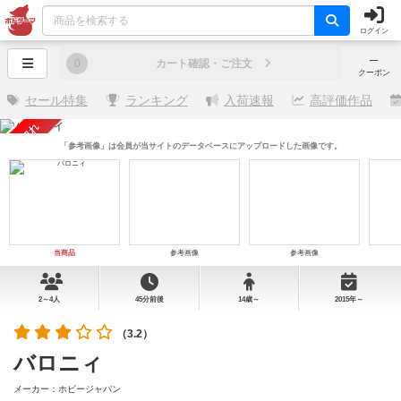
ログイン
─
0
カート確認・ご注文
クーポン
セール特集
ランキング
入荷速報
高評価作品
売り切れ
「参考画像」は会員が当サイトのデータベースにアップロードした画像です。
当商品
参考画像
参考画像
2～4人
45分前後
14歳～
2015年～
（3.2）
バロニィ
メーカー：ホビージャパン