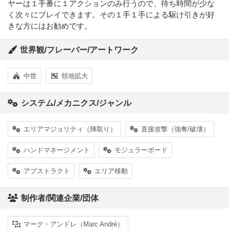
ヤーは１手番に１アクションのみ行うので、待ち時間が少な
く次々にプレイできます。その１手１手による駆け引きが好
きな方にはお勧めです。
世界観/フレーバー/アートワーク
中世
領地拡大
システム/メカニクス/ジャンル
エリアマジョリティ（陣取り）
直接攻撃（強奪/破壊）
ハンドマネージメント
モジュラーボード
アブストラクト
エリア移動
制作者/関連企業/団体
マーク・アンドレ（Marc André）