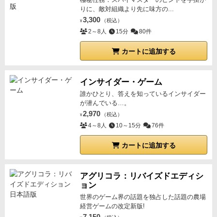
まいます。
特にルールには記載が無いので、あっても
りに、敵対組織より先に味方の...
3,300
別に湖と同じ侵入禁止にすれば済む話なのですが、い
（税込）
¥
2～8人
15分
80件
ちおう空きができないように並べてやってます。
誰か
ご存知ですか？
◾️
追記
②
友人の一人は「まるで運要素の
カートに追加する
ない『カタン』をやってるみたい」と評しました。う
ん、なるほど。わかる気がします。
地形はランダムな
6角マスだし、《村》を《都市》にして勝利点を得て
インサイダー・ゲーム
いくので、そんな印象もありますね。
たまに《運の要
誰かひとり、答えを知っているインサイダー
が潜んでいる…。
素が強すぎてカタンが苦手》という意見を見かけます
2,970
（税込）
¥
が、ならばこれをやらせてみたらいいんじゃない
4～8人
10～15分
76件
か？…というのは暴論ですよね（笑）
カートに追加する
アグリコラ：リバイズドエディシ
ョン
世界のゲーム界の話題を独占した話題の農場
経営ゲームの改定新版!