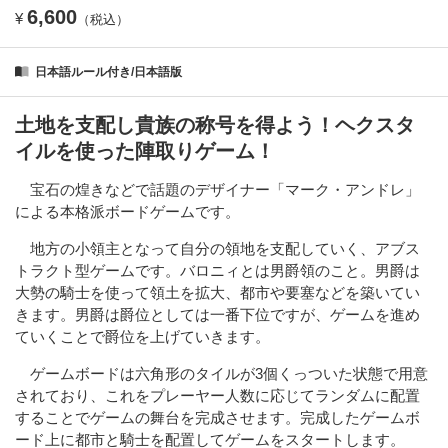
6,600
¥
（税込）
日本語ルール付き/日本語版
土地を支配し貴族の称号を得よう！ヘクスタ
イルを使った陣取りゲーム！
宝石の煌きなどで話題のデザイナー「マーク・アンドレ」
による本格派ボードゲームです。
地方の小領主となって自分の領地を支配していく、アブス
トラクト型ゲームです。バロニィとは男爵領のこと。男爵は
大勢の騎士を使って領土を拡大、都市や要塞などを築いてい
きます。男爵は爵位としては一番下位ですが、ゲームを進め
ていくことで爵位を上げていきます。
ゲームボードは六角形のタイルが3個くっついた状態で用意
されており、これをプレーヤー人数に応じてランダムに配置
することでゲームの舞台を完成させます。完成したゲームボ
ード上に都市と騎士を配置してゲームをスタートします。