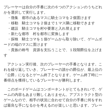
プレーヤーは自分の手番に次の６つのアクションのうちどれ
かを選択して実行します。
・徴集 都市のあるマスに騎士コマを２個置けます
・移動 騎士コマを２個まで１マス隣に移動できます
・建設 騎士コマを村や要塞と入れ替えます
・新たな都市 村を都市に変換します
・探検 騎士コマを１個ゲームから取り除いて、ゲームボ
ードの端のマスに置けます
・貴族の称号 資源を支払うことで、１段階爵位を上げま
す
アクション実行後、次のプレーヤーの手番となります。こ
れを繰り返していき、プレーヤーの誰かの爵位が、最上位の
「公爵」になるとゲーム終了となります。ゲーム終了時に一
番得点を獲得しているプレーヤーが勝利します。
このボードゲームはコンポーネントがとてもきれいで、ゲ
ームの内容もあまり難しくありません。アブストラクト型の
ゲームなので、相手の状況に合わせて自分の手番に何をすれ
ば最良な手になるかを考えるのが楽しいと思います。プレー