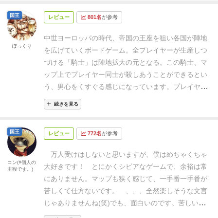
が好きな人はやってみて満足するゲームだと思う。
笑）
《草原》や《畑》は村を建てたときに点数が高い
に考えてみたのですが、おそらくゲームシステムとテ
国王
けど、攻められやすい。反対に《山》は侵入されにく
レビュー
801名
が参考
ーマのマッチ具合がたまらなく好きなのだと思いま
いけど点数が低い、という感じです。
完成度の高い木
す。そして多人数でプレイしている際に、他人との思
中世ヨーロッパの時代、帝国の王座を狙い各国が陣地
駒は4種類。
《都市》のコマが木製にしては形が複雑
惑のズレをもろに感じられるシンプルなゲームシステ
ぽっくり
を広げていくボードゲーム。全プレイヤーが生産しつ
でよくできてます。（よく作ったと感心）村をこれに
ム。全てのプレイヤーが1位の独走を止めなくてはな
づける「騎士」は陣地拡大の元となる。この騎士、マ
変換すると10点です。
《村》は、各土地に建てると
らないのに自身の利益を優先してしまうあの感じ。
こ
ップ上でプレイヤー同士が殺しあうことができるとい
《資源チップ》がもらえます。これを15点以上集める
れらすべての要素がシンプルに憎いほどうまくかみ合
う、男心をくすぐる感じになっています。プレイヤー
たびに爵位がランクアップします。
《要塞》は、攻撃
っていて、私個人にとってはとても好きな作品になっ
はそのうちの1国を担当します。
土地タイルは山・
されないので拠点として安定ですが、2個しか無いの
ていると思います。
1点だけ、気になる点として、経
続きを見る
海・畑・平地・森の5種類が用意されている。合計108
で使い所が難しい。
《騎士》は唯一移動でき、2個集
験者と初心者が混ざってプレイをするときに、初期配
枚のタイルをめくり、プレイするたびに国土が様変わ
めると他のコマを攻撃できたりします。（移動可能な
置次第で簡単にワンサイドゲームになってしまうとこ
国王
レビュー
772名
が参考
りするので、何度も遊べそうな作品となっています。
ので区別しやすくなるようにちょっとだけ色が薄くな
ろがあります。ここに関しては同卓になった方が少し
いわゆるバリアブルボードというやつですね。
プレイ
っている工夫がgood！）
だんだん並んでいくとカッコ
気をかけてケアした方が互いに気持ちよく苦しめるか
万人受けはしないと思いますが、僕はめちゃくちゃ
ヤーは、ペーペーの称号から始まり、徐々に昇格させ
コン(※個人の
いいですよね！
◾️
ルールはシンプルだけど最初は覚えに
なと思います笑
もっとバロニィ好き増えてほしいな
大好きです！
とにかくシビアなゲームで、余裕は常
主観です。)
ていきます。最後は王様的な称号です。称号を上げて
くい
自分の手番に出来ることは、《移動》や《建設）
ぁ。。。
にありません。マップも狭く感じて、一手番一手番が
いくために、建設（陣地・領地拡大）を行っていく必
などの6つのアクションのうち１つだけ。
理解すれば
苦しくて仕方ないです。
、、、全然楽しそうな文言
要があります。
建設をするには、自分の手番で騎士を
ルールはそれほど難しくはないし（たった4ペー
じゃありませんね(笑)でも、面白いのです。苦しいか
生産、次の手番で騎士を移動させる、次の手番で建設
ジ）、あれもこれもできるわけではないので、方針さ
らこそ、相手を出し抜いた時の快感は激烈です！
周