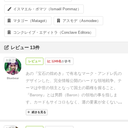
イスマエル・ポマツ（Ismaël Pommaz）
マタゴー（Matagot）
アスモデ（Asmodee）
コンクレイブ・エディトラ（Conclave Editora）
レビュー 13件
たまご
レビュー
1249名
が参考
あの『宝石の煌めき』で有名なマーク・アンドレ氏の
Bluebear
デザインした、完全情報公開のハードな領地戦争。
テ
ーマは中世の領主となって国土の覇権を握ること。
『Barony』とは男爵（Baron）の領地の事を指しま
す。
カードもサイコロもなく、運の要素が全くない状
態で、最大4人の男爵が自らの判断力のみを頼りに全
続きを見る
力で殴り合うゲームです。
だから『あら、たまたまう
まくいって勝っちゃった♪』とは絶対ならず、気づいた