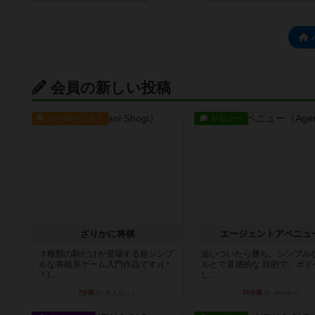
会員の新しい投稿
ルール/インスト
レビュー
ざりかに将棋
エージェントアベニュ
３種類の駒だけが登場する超シンプ
追いついたら勝ち。シンプルな
ルな将棋系ゲーム入門作品です♪(＾
ルとで直感的な 目的で、ボド
＾)...
し...
7分前
by あんちっく
28分前
by daisdice