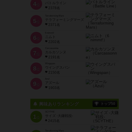
4
バトルライン
位
2378名
Terraforming Mars
5
テラフォーミングマーズ
位
2371名
6 nimmt!
6
ニムト
位
2202名
Carcassonne
7
カルカソンヌ
位
2191名
Wingspan
8
ウイングスパン
位
2150名
Azul
9
アズール
位
1903名
興味ありランキング
トップ50
SCYTHE
1
サイズ -大鎌戦役-
位
2415名
Terraforming Mars