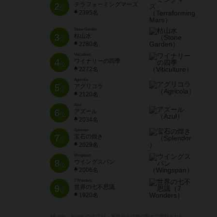
2
テラフォーミングマーズ
位
2395名
Stone Garden
3
枯山水
位
2280名
Viticulture
4
ワイナリーの四季
位
2272名
Agricola
5
アグリコラ
位
2120名
Azul
6
アズール
位
2034名
Splendor
7
宝石の煌き
位
2029名
Wingspan
8
ウイングスパン
位
2006名
7 Wonders
9
世界の七不思議
位
1920名
※Apple、Apple のロゴ は、米国および他の国々で登録された