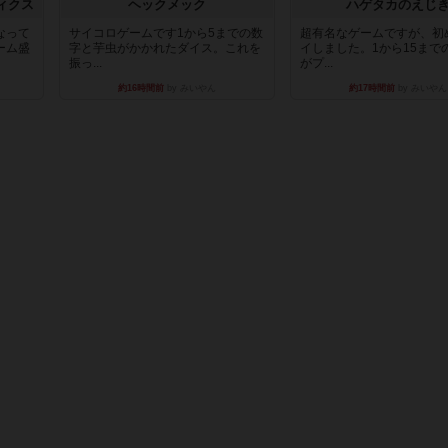
ィクス
ヘックメック
ハゲタカのえじ
なって
サイコロゲームです1から5までの数
超有名なゲームですが、初
ーム盛
字と芋虫がかかれたダイス。これを
イしました。1から15まで
振っ...
がプ...
約16時間前
by みいやん
約17時間前
by みいやん