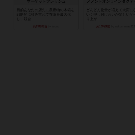
マーケットフレッシュ
メメントオンラインタクテ
目的あなたの店先に農産物の木箱を
どんどん物量が増えて大変に
戦略的に積み重ねて在庫を最大化
いく押し付け合いが楽しいゲ
し、競合...
り上が...
約15時間前
by jurong
約15時間前
by nekomanma222