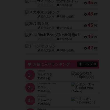
エコーズ・オブ・タイム
45
PT
紹介文なし
8件の投稿
スカルキング
45
PT
紹介文あり
12件の投稿
海兵隊
45
PT
紹介文あり
1件の投稿
Bitter End ブタペスト救出作戦
45
PT
紹介文なし
1件の投稿
ドコジャン
42
PT
紹介文あり
10件の投稿
お気に入りランキング
トップ50
Splendor
1
宝石の煌き
位
4041名
Die Siedler von Catan
2
カタン
位
3616名
Dominion
3
ドミニオン
位
2530名
Battle Line