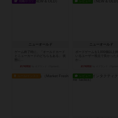
戦略やコツ
レビュー
ニューオールド
ニューオールド
ゲーム終了時に、「オールドカード
ボードゲームを1,000個以上
とニューカードのどちらもある」 状
いるユーザー視点で良かった
態に...
か...
約7時間前
by オグランド（Oguland）
約7時間前
by オグランド（Ogulan
ルール/インスト
レビュー