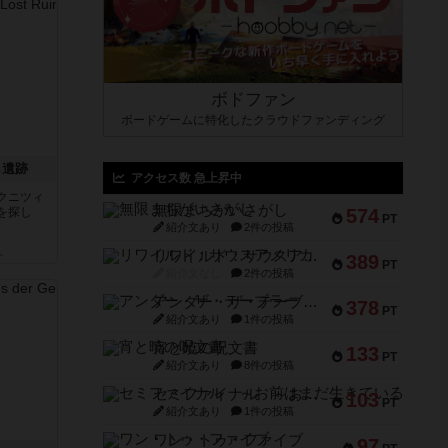
ボドファン
ボードゲームに特化したクラウドファンディング
し遺跡
アクセス数 急上昇中
クニツィ
無限まちがいさがし
を探し
574
PT
紹介文あり
2件の投稿
ん
リワイルド：サウスアメリカ
389
PT
紹介文なし
2件の投稿
アンダー・ザ・テーブラー
378
PT
紹介文あり
1件の投稿
宵と暁の呪文書
133
PT
紹介文あり
8件の投稿
セミファイナル ～お前はまだ生きている～
103
PT
紹介文あり
1件の投稿
ワン・トゥ・ファイブ
97