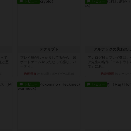
レビュー
レビュー
デクリプト
アルナックの失われ
持って
プレイ感がしっかりしてるから、超
アナログ対人プレイ数回。
点と悪
ボードゲームやったなって感じ。パ
ア先生の名作「エルドラド
ーティ...
て」にあ...
d）
約8時間前
by ヒロ(新！ボードゲーム家族)
約10時間前
by おーちゃ
レビュー
レビュー