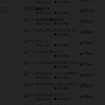
PT
き
紹介文あり
1件の投稿
めてプレ
南北戦争
91
PT
のカード
紹介文あり
1件の投稿
ふたつの城の物語
91
PT
紹介文あり
6件の投稿
ノームズ・アット・ナイト
88
PT
紹介文なし
1件の投稿
マーリン
76
PT
紹介文あり
6件の投稿
フラットアイアン
75
PT
紹介文なし
2件の投稿
トランスオリエント・エクスプレス
70
PT
紹介文なし
1件の投稿
アンブッシュ！：ムーブアウト！
59
PT
紹介文あり
1件の投稿
キャプテン・フリップ：イスラ・ボンバ
51
PT
紹介文なし
2件の投稿
ガルフストライク
46
PT
紹介文あり
1件の投稿