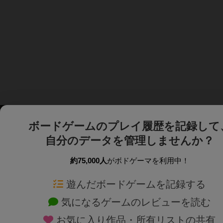
ボードゲームのプレイ履歴を記録して
自分のデータを管理しませんか？
約75,000人
がボドゲーマを利用中！
ボドゲーマTOP
ボードゲーム通販
遊んだボードゲームを記録する
気になるゲームのレビューを読む
ボードゲームを検索する
新作・再入荷情報
お気に入り作品・所有リストの共有
ボードゲームの新着レビュー
定番ボードゲームの通販