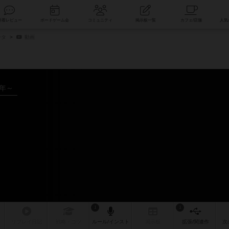
索
新着レビュー
ボードゲーム会
コミュニティ
掲示板一覧
ータ
動画
5年～
1
1
リプレイ
日記
戦略
・コツ
ルール
/インスト
掲示板
拡張/関連
作
次