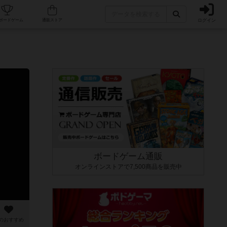
ログイン
カフェ/店舗
人気ボードゲーム
通販ストア
ボードゲーム通販
オンラインストアで7,500商品を販売中
のおすすめ