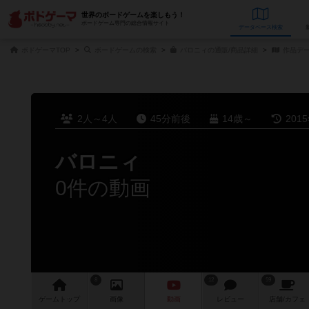
世界のボードゲームを楽しもう！
ボードゲーム専門の総合情報サイト
データベース
検
ボドゲーマTOP
ボードゲームの検索
バロニィの通販/商品詳細
作品デ
2人～4人
45分前後
14歳～
201
バロニィ
0件の動画
8
12
59
ゲーム
トップ
画像
動画
レビュー
店舗/
カフェ