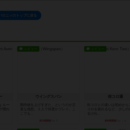
バロニィのトップに戻る
レビュー
レビュー
ー
ウイングスパン
街コロ通
 ルー
期待値を上げすぎた、というのが正
街コロとの違いは初めから
ゲ慣れ
直な感想。２人で何度かプレイ。こ
コロを振れるなど、少しの
こでも...
るけれ...
約1時間前
by S
約6時間前
by くみ