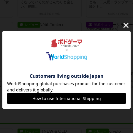
」「食
くなっていくのがじんわりと楽し
とも、二人用トランプゲー
い、農園...
峰とも...
5年以上前
の投稿
5年以上前
の投稿
レビュー
戦略やコツ
ネタ・タンカ
アンダーウォーターシ
テーマ
「渋い、地味、面白い」という評価
拡大再生産に見えるこのゲ
ドミノ
のネタ・タンカを入手してプレーし
が、実は中間決算による生
ました...
ム中に...
5年以上前
の投稿
約6年前
の投稿
レビュー
レビュー