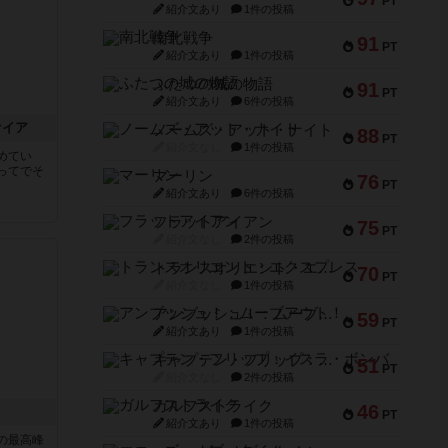
PT
紹介文あり
1件の投稿
南北戦争
91
PT
紹介文あり
1件の投稿
ふたつの城の物語
91
PT
紹介文あり
6件の投稿
ァイア
ノームズ・アット・ナイト
88
PT
紹介文なし
1件の投稿
めてい
ってでそ
マーリン
76
PT
紹介文あり
6件の投稿
フラットアイアン
75
PT
紹介文なし
2件の投稿
トランスオリエント・エクスプレス
70
PT
紹介文なし
1件の投稿
アンブッシュ！：ムーブアウト！
59
PT
紹介文あり
1件の投稿
キャプテン・フリップ：イスラ・ボンバ
51
PT
紹介文なし
2件の投稿
ガルフストライク
46
PT
紹介文あり
1件の投稿
の最高峰