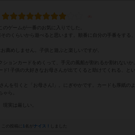
このゲームが一番のお気に入りでした。
際そのくらいから遊べると思います。順番に自分の手番をする
はお薦めしません。子供と遊ぶと楽しいですが。
クションカードをめくって、手元の風船が割れるか割れないか
ード! 子供の大好きなお母さんが出てくると助けてくれる、と
母さんを引くと「お母さん!」。にぎやかです。カードも厚紙の
ちゃら。
。現実は厳しい。
この投稿に
1
名が
ナイス！
しました