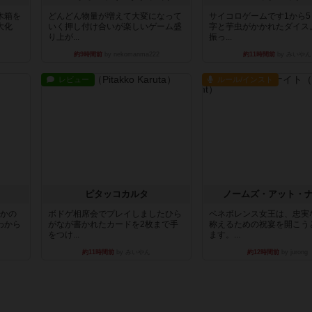
木箱を
どんどん物量が増えて大変になって
サイコロゲームです1から
大化
いく押し付け合いが楽しいゲーム盛
字と芋虫がかかれたダイス
り上が...
振っ...
約9時間前
by nekomanma222
約11時間前
by みいやん
レビュー
ルール/インスト
ピタッコカルタ
ノームズ・アット・
とかの
ボドゲ相席会でプレイしましたひら
ベネボレンス女王は、忠実
わから
がなが書かれたカードを2枚まで手
称えるための祝宴を開こう
をつけ...
ます。...
約11時間前
by みいやん
約12時間前
by jurong