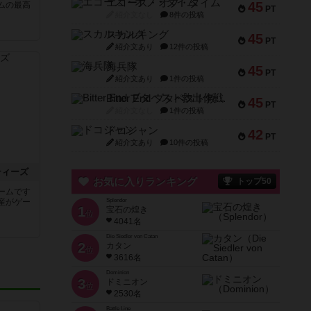
エコーズ・オブ・タイム
45
ムの最高
PT
紹介文なし
8件の投稿
スカルキング
45
PT
紹介文あり
12件の投稿
海兵隊
45
PT
紹介文あり
1件の投稿
Bitter End ブタペスト救出作戦
45
PT
紹介文なし
1件の投稿
ドコジャン
42
PT
紹介文あり
10件の投稿
ティーズ
お気に入りランキング
トップ50
ームです
産がゲー
Splendor
1
宝石の煌き
位
4041名
Die Siedler von Catan
2
カタン
位
3616名
Dominion
3
ドミニオン
位
2530名
Battle Line