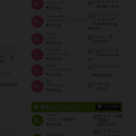
4
バトルライン
位
2378名
Terraforming Mars
5
テラフォーミングマーズ
位
2371名
6 nimmt!
6
ニムト
位
2202名
Carcassonne
7
カルカソンヌ
位
から、超
2191名
感じ。パ
Wingspan
8
ウイングスパン
位
ーム家族)
2150名
Azul
9
アズール
位
1903名
興味ありランキング
トップ50
SCYTHE
1
サイズ -大鎌戦役-
位
2415名
Terraforming Mars