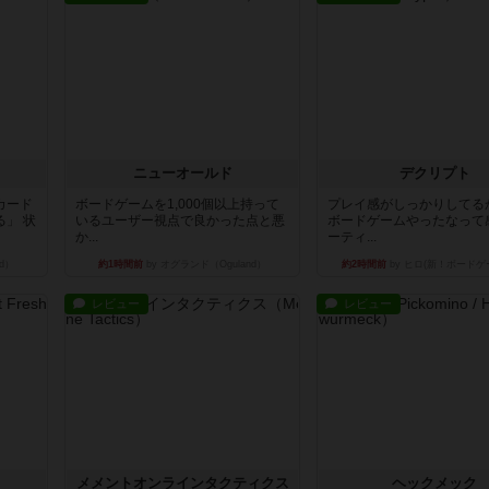
ニューオールド
デクリプト
カード
ボードゲームを1,000個以上持って
プレイ感がしっかりしてる
」 状
いるユーザー視点で良かった点と悪
ボードゲームやったなって
か...
ーティ...
d）
約1時間前
by オグランド（Oguland）
約2時間前
by ヒロ(新！ボードゲ
レビュー
レビュー
ュ
メメントオンラインタクティクス
ヘックメック