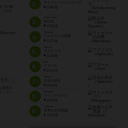
2
テラフォーミングマーズ
位
5までの数
2395名
。これを
Stone Garden
3
枯山水
位
2281名
Viticulture
4
ワイナリーの四季
位
2272名
Agricola
5
アグリコラ
位
2120名
Azul
6
アズール
位
2034名
Splendor
ナイト
7
宝石の煌き
位
2028名
な臣民を
としてい
Wingspan
8
ウイングスパン
位
2006名
7 Wonders
9
世界の七不思議
位
1920名