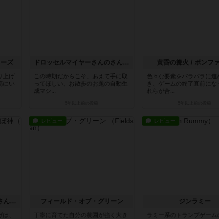
ィーズ
ドロッセルマイヤーさんのさんぽ神
黄昏の篝火 / ボンフ
り上げ
この時期だからこそ、あえて手に取
色々な要素をバラバラに進
高にい
ってほしい、お散歩のお題の自動生
き、ゲームの終了直前にな
成マシ...
れらが合...
5年以上前
の投稿
5年以上前
の投稿
レビュー
レビュー
ドロッセルマイヤーさんのさんぽ神
フィールド・オブ・グリーン
ジンラミー
げは、
丁寧に育てた自分の農園が強く大き
ラミー系のトランプゲーム