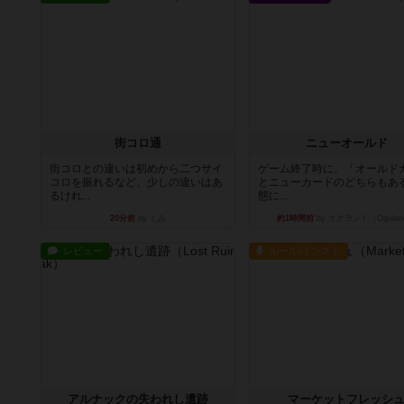
街コロ通
ニューオールド
街コロとの違いは初めから二つサイ
ゲーム終了時に、「オールド
コロを振れるなど、少しの違いはあ
とニューカードのどちらもある
るけれ...
態に...
20分前
by くみ
約1時間前
by オグランド（Ogulan
レビュー
ルール/インスト
アルナックの失われし遺跡
マーケットフレッシ