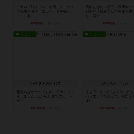
アナログ対人プレイ数回。クニツィ
目的あなたの店先に農産物の
ア先生の名作「エルドラドを探し
戦略的に積み重ねて在庫を最
て」にあ...
し、競合...
約5時間前
by おーちゃん
約9時間前
by jurong
レビュー
レビュー
ハゲタカのえじき
ジャスト・ワン
超有名なゲームですが、初めてプレ
まぁ面白かった‼️よくテレビ
イしました。1から15までのカード
バラエティなんかで、お題が
がプ...
ずに...
約11時間前
by みいやん
約11時間前
by みいやん