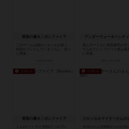
黄昏の篝火 / ボンファイア
アンダーウォーターシテ
このゲームは細かいルールが多く、
個人ボード上に海底都市が作
何回かプレイしているうちに、色々
てられていくワクワク感は最
と間違...
い雰囲...
約5年前
の投稿
5年以上前
の投稿
リプレイ
リプレイ
黄昏の篝火 / ボンファイア
トム(オートマ)と対戦でソロプレ
今日のさんぽ神様からのお告