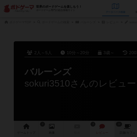
世界のボードゲームを楽しもう！
ボードゲーム専門の総合情報サイト
データベース
検
ボドゲーマTOP
ボードゲームの検索
バルーンズ
レビュー
soku
2人～5人
10分～20分
3歳～
20
バルーンズ
sokuri3510さんのレビュー
2
3
12
ゲーム
トップ
画像
動画
レビュー
店舗/
カフェ