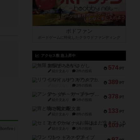
ボドファン
ボードゲームに特化したクラウドファンディング
アクセス数 急上昇中
無限まちがいさがし
574
PT
紹介文あり
2件の投稿
リワイルド：サウスアメリカ
389
PT
紹介文なし
2件の投稿
アンダー・ザ・テーブラー
378
PT
紹介文あり
1件の投稿
宵と暁の呪文書
133
PT
紹介文あり
8件の投稿
セミファイナル ～お前はまだ生きている～
103
PT
紹介文あり
1件の投稿
ワン・トゥ・ファイブ
97