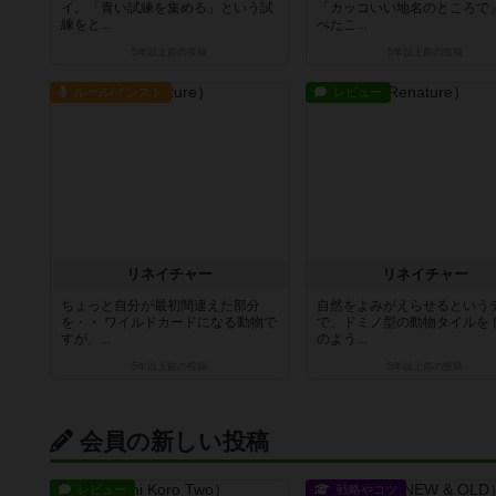
イ。「青い試練を集める」という試
「カッコいい地名のところで
練をと...
べたこ...
5年以上前
の投稿
5年以上前
の投稿
ルール/インスト
レビュー
リネイチャー
リネイチャー
ちょっと自分が最初間違えた部分
自然をよみがえらせるという
を・・ ワイルドカードになる動物で
で、ドミノ型の動物タイルを
すが、...
のよう...
5年以上前
の投稿
5年以上前
の投稿
会員の新しい投稿
レビュー
戦略やコツ