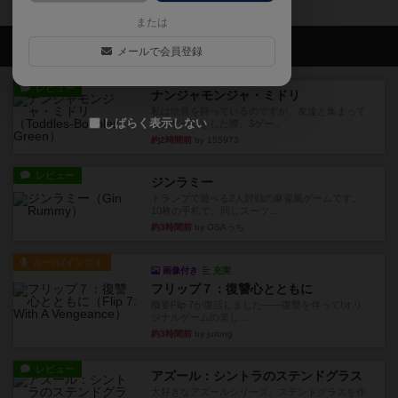
または
会員の新しい投稿
メールで会員登録
レビュー
ナンジャモンジャ・ミドリ
私は吃音を持っているのですが、友達と集まって
しばらく表示しない
このゲームをした際、3ゲー...
約2時間前
by 155973
レビュー
ジンラミー
トランプで遊べる2人対戦の麻雀風ゲームです。
10枚の手札で、同じスーツ...
約3時間前
by OSAっち
ルール/インスト
画像付き
充実
フリップ７：復讐心とともに
概要Flip 7が復活しました――復讐を伴って!オリ
ジナルゲームの楽し...
約3時間前
by jurong
レビュー
アズール：シントラのステンドグラス
大好きなアズールシリーズ。ステンドグラスを作