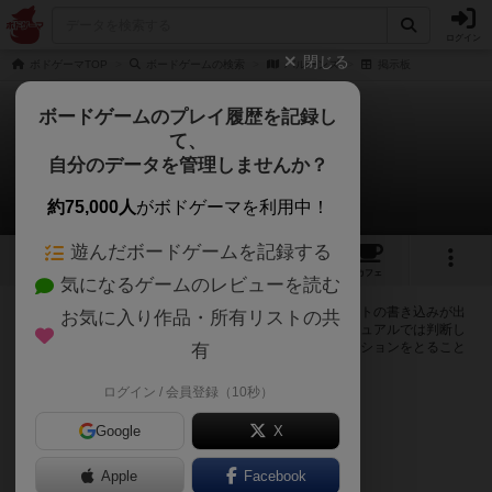
ログイン
閉じる
ボドゲーマTOP
ボードゲームの検索
バルーンズ
掲示板
ボードゲームのプレイ履歴を記録し
て、
バルーンズ
自分のデータを管理しませんか？
0件の掲示板
約75,000人
がボドゲーマを利用中！
遊んだボードゲームを記録する
2
3
12
トップ
画像
動画
レビュー
カフェ
気になるゲームのレビューを読む
ログインするとバルーンズに関する掲示板の作成やコメントの書き込みが出
お気に入り作品・所有リストの共
来るようになります。ルールの疑問やエラッタ情報、マニュアルでは判断し
辛い曖昧な表記等について会員同士で自由にコミュニケーションをとること
有
が出来ます。
ログイン / 会員登録（10秒）
ログイン/無料会員登録
Google
X
Apple
Facebook
バルーンズのトップに戻る