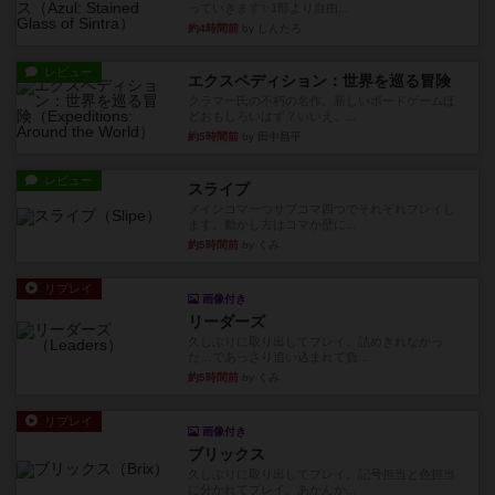
っていきます✨1部より自由...
約4時間前
by しんたろ
レビュー
エクスペディション：世界を巡る冒険
クラマー氏の不朽の名作。新しいボードゲームほ
どおもしろいはず？いいえ。...
約5時間前
by 田中昌平
レビュー
スライプ
メインコマ一つサブコマ四つでそれぞれプレイし
ます。動かし方はコマか壁に...
約5時間前
by くみ
リプレイ
画像付き
リーダーズ
久しぶりに取り出してプレイ。詰めきれなかっ
た…であっさり追い込まれて負...
約5時間前
by くみ
リプレイ
画像付き
ブリックス
久しぶりに取り出してプレイ。記号担当と色担当
に分かれてプレイ。あかんか...