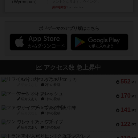
メントとなります。ウイング...
約8時間前
by daisdice
ボドゲーマのアプリ版はこちら
アクセス数 急上昇中
リワイルド：サウスアメリカ
552
PT
紹介文なし
2件の投稿
マーケットフレッシュ
170
PT
紹介文あり
1件の投稿
ファイアー・ブルズ / 火牛陣
141
PT
紹介文なし
1件の投稿
ワン・トゥ・ファイブ
122
PT
紹介文あり
1件の投稿
トランスオリエント・エクスプレス