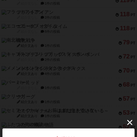
119
PT
紹介文なし
1件の投稿
フラットアイアン
118
PT
紹介文なし
2件の投稿
エコーズ・オブ・タイム
118
PT
紹介文なし
8件の投稿
南北戦争
79
PT
紹介文あり
1件の投稿
キャプテン・フリップ：イスラ・ボンバ
72
PT
紹介文なし
2件の投稿
メメントオンラインタクティクス
70
PT
紹介文あり
4件の投稿
パーミッド
68
PT
紹介文なし
1件の投稿
クリーグ
57
PT
紹介文あり
1件の投稿
セミファイナル ～お前はまだ生きている～
53
PT
紹介文あり
1件の投稿
ふたつの街の物語
52
PT
紹介文あり
18件の投稿