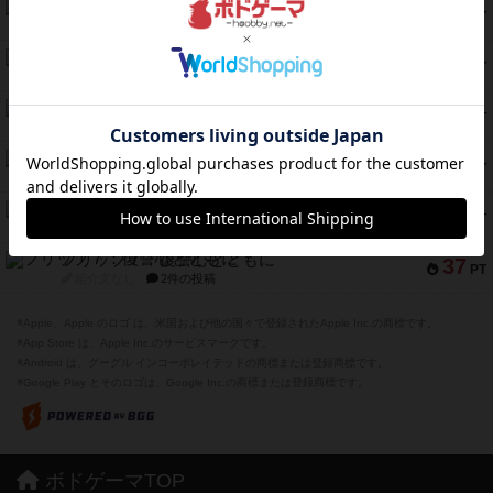
クランク! ：冒険者たち（拡張）
50
PT
紹介文あり
4件の投稿
とうほうの！
42
PT
紹介文なし
1件の投稿
スターマイン・ラミー ポケット
42
PT
紹介文あり
2件の投稿
海兵隊
39
PT
紹介文あり
1件の投稿
スーパーストア3000
39
PT
紹介文なし
1件の投稿
フリップ７：復讐心とともに
37
PT
紹介文なし
2件の投稿
※Apple、Apple のロゴ は、米国および他の国々で登録されたApple Inc.の商標です。
※App Store は、Apple Inc.のサービスマークです。
※Android は、グーグル インコーポレイテッドの商標または登録商標です。
※Google Play とそのロゴは、Google Inc.の商標または登録商標です。
ボドゲーマTOP