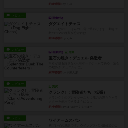
約5時間前
by くみ
レビュー
画像付き
ダグエイトチェス
チェスなのに、ほんの10分で終わります。動きで
敵のコマの種類が分かれば...
約5時間前
by くみ
レビュー
画像付き
充実
宝石の煌き：デュエル 偽造者
筆者が最も好きな2人用ボードゲームである『宝石
の煌めき デュエル』に、...
約7時間前
by 手動人形
レビュー
充実
クランク! ：冒険者たち（拡張）
クランク！のプレイヤーごとに能力の違うキャラ
クターを使用できるようにな...
約7時間前
by ぽっぽーくるっぽー
レビュー
ワイアームスパン
初プレイの感想です。ウイングスパン履修済のコ