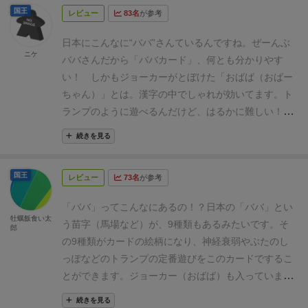
国王
レビュー
83名
が参考
うに並べる。
………………………………………
進め方
1
・じゃんけんをして勝った人から時計回り順に、輪
日本にこんなに“ババ”さんているんですね。ぜーんぶ
のカードを1枚ずつめくり、素早く場の真ん中に表向
ニケ
ババさんだから「ババカード」、何とも分かりやす
きに重ねていく。
2
・同じカードが出たら、カードの
い！ しかもジョーカーがとぼけた「おばば（おばー
上に手を差し出す。
・おばばが出たときは必ず手を差
ちゃん）」とは。漢字の中でしゃれが効いてます。
ト
し出す。
3
・手を出すのが一番遅れた人は、重ねたカ
ランプのように遊べるんだけど、はるかに難しい！ブ
ードをすべて取る。（間違って手を出した「お手つ
タのしっぽはお手つき続出で大笑い！！でした。
ルー
き」も同様）
・取ったカードは裏返して持ち、自分の
続きを見る
ルで「お手つきしたらおばばのマネをする」って書い
番のとき、その中から出していく。
・手持ちのカード
てあったので、いざ実行。こちらも大爆笑！
がなくなったら、輪のカードを引く。
国王
レビュー
73名
が参考
………………………………………
終了・結果
・輪に並
べたカードがなくなった時点で、手持ちのカードが一
「ババ」ってこんなにあるの！？
日本の「ババ」とい
牡蠣飯食い太
番多い人が負け。
●●●●●●●●●●●●●●●
遊び方 その１
う苗字（馬場など）が、9種類もあるみたいです。
そ
郎
「ババ合わせ」
………………………………………
簡単
の9種類がカードの絵柄になり、神経衰弱やぶたのし
に言うと、「神経衰弱」的な遊びです。
【プレイ人
っぽなどのトランプの定番遊びを
このカードでするこ
数】 2〜6人
【プレイ時間】 5〜10分
【対象年齢】 6
とができます。
ジョーカー（おばば）も入っています
歳〜
………………………………………
準備
・「おば
ので、ばば抜きもできます！全部ばばだけど！
続きを見る