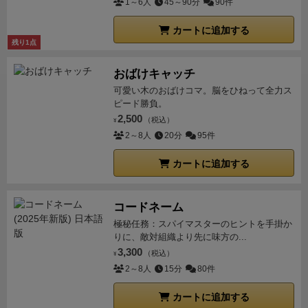
に出す。
・場に出たカードが合っているか全員で確認
1～6人
45～90分
90件
し、間違った人はペナルティとして、おばばのマネを
カートに追加する
する。
2
・じゃんけんをして勝った人から時計回り順
残り1点
に、隣の人のカードを1枚引く。
3
・同じカードが2枚
揃ったら場に出していく。
・間違って出した人は、ペ
おばけキャッチ
ナルティとして、おばばのマネをする。
可愛い木のおばけコマ。脳をひねって全力ス
ピード勝負。
………………………………………
終了・結果
・手持ち
2,500
（税込）
カードがなくなった人からあがり。
・最後におばばカ
¥
2～8人
20分
95件
ードを持っている人が負け。
カートに追加する
コードネーム
極秘任務：スパイマスターのヒントを手掛か
りに、敵対組織より先に味方の...
3,300
（税込）
¥
2～8人
15分
80件
カートに追加する