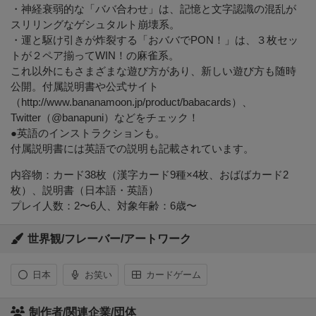
・神経衰弱的な「ババ合わせ」は、記憶と文字認識の混乱が
スリリングなゲシュタルト崩壊系。
・運と駆け引きが炸裂する「おババでPON！」は、３枚セッ
トが２ペア揃ってWIN！の麻雀系。
これ以外にもさまざまな遊び方があり、新しい遊び方も随時
公開。付属説明書や公式サイト
（http://www.bananamoon.jp/product/babacards）、
Twitter（@banapuni）などをチェック！
●英語のインストラクションも。
付属説明書には英語での説明も記載されています。
内容物：カード38枚（漢字カード9種×4枚、おばばカード2
枚）、説明書（日本語・英語）
プレイ人数：2〜6人、対象年齢：6歳〜
世界観/フレーバー/アートワーク
日本
お笑い
カードゲーム
制作者/関連企業/団体