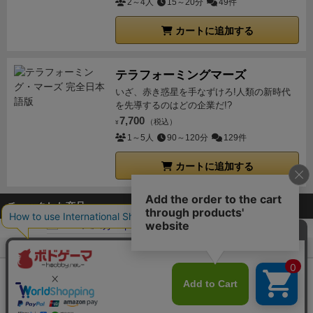
2～4人
15～20分
49件
カートに追加する
テラフォーミングマーズ
いざ、赤き惑星を手なずけろ!人類の新時代
を先導するのはどの企業だ!?
7,700
（税込）
¥
1～5人
90～120分
129件
カートに追加する
チェックした商品
ボドゲーマTOP
ボードゲーム通販
ババカード
Copyright (c)
【ボドゲーマ】ボードゲームの総合情報サイト
All rights reserved.