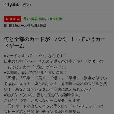
1,650
¥
（税込）
1営業日以内に発送可能
残り1点
日本語ルール付き/日本語版
何と全部のカードが「ババ」！っていうカー
ドゲーム
●カードはすべて「ババ」なんです！
日本の名字「ババ」さんの９通りの漢字とキャラクターの
「おばば」カードで遊ぶゲームです。
●見間違い続出でスリルと笑い満載！
「馬場」「馬塲」「馬々」「場々」「場場」…漢字が似てい
て微妙に違う！ 紛らわしい！ 見間違い続出のスリルと笑
い！ あなたはゲシュタルト崩壊に絶えられるか？
●遊び方いろいろ。新しい遊び方も随時公開。
これひとつで、いろんなゲームが楽しめます。
・同じカードが出たらパッと手を出す「ババのしっぽ」は、
スピード感と見間違いチョンボ続出の爆笑系。