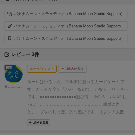
バナナムーン・ステュディオ（Banana Moon Studio Sapporo）
バナナムーン・ステュディオ（Banana Moon Studio Sapporo）
バナナムーン・ステュディオ（Banana Moon Studio Sapporo）
レビュー 3件
国王
ルール/インスト
103名
が参考
ルールはいろいろ。マルチに遊べるカードゲームで
青いぷにぷに
す。
カードが全て「ババ」なので、かなりトリッキー
です。
●●●●●●●●●●●●●●●
遊び方 その３
「ババのし
っぽ」
………………………………………
簡単に言う
と、「ブタのしっぽ」的な遊びです。
【プレイ人数】
3〜6人
【プレイ時間】 5〜10分
【対象年齢】 6歳〜
続きを見る
………………………………………
準備
・おばば2枚を
含む38枚のカードを、裏返しのまま大きく輪を描くよ