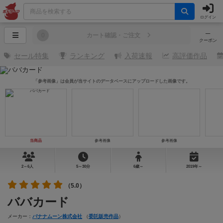
ログイン
─
0
カート確認・ご注文
クーポン
セール特集
ランキング
入荷速報
高評価作品
「参考画像」は会員が当サイトのデータベースにアップロードした画像です。
当商品
参考画像
参考画像
2～6人
5～30分
6歳～
2019年～
（5.0）
ババカード
メーカー：
バナナムーン株式会社
（
委託販売作品
）