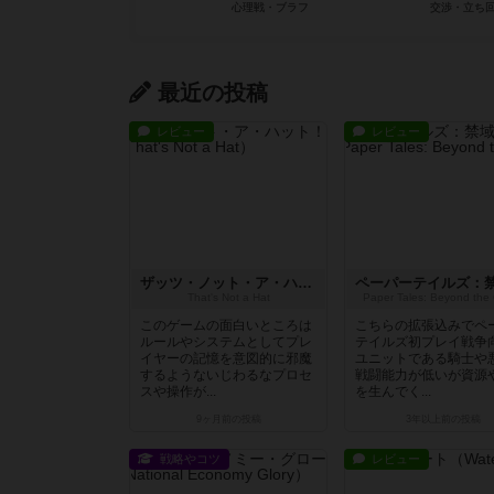
最近の投稿
レビュー
レビュー
ザッツ・ノット・ア・ハット！
That's Not a Hat
Paper Tales: Beyond the
このゲームの面白いところは
こちらの拡張込みでペ
ルールやシステムとしてプレ
テイルズ初プレイ戦争
イヤーの記憶を意図的に邪魔
ユニットである騎士や
するようないじわるなプロセ
戦闘能力が低いが資源
スや操作が...
を生んでく...
9ヶ月前
の投稿
3年以上前
の投稿
戦略やコツ
レビュー