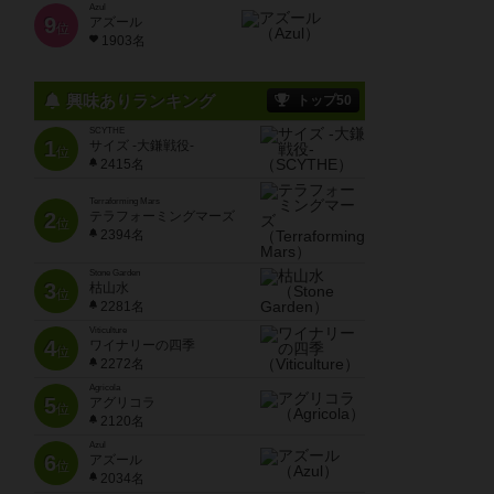
Azul
9
アズール
位
1903名
興味ありランキング
トップ50
SCYTHE
1
サイズ -大鎌戦役-
位
2415名
Terraforming Mars
2
テラフォーミングマーズ
位
2394名
Stone Garden
3
枯山水
位
2281名
Viticulture
4
ワイナリーの四季
位
2272名
Agricola
5
アグリコラ
位
2120名
Azul
6
アズール
位
2034名