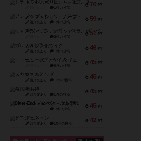
トランスオリエント・エクスプレス
70
PT
紹介文なし
1件の投稿
アンブッシュ！：ムーブアウト！
59
PT
紹介文あり
1件の投稿
キャプテン・フリップ：イスラ・ボンバ
51
PT
紹介文なし
2件の投稿
ガルフストライク
46
PT
紹介文あり
1件の投稿
エコーズ・オブ・タイム
45
PT
紹介文なし
8件の投稿
スカルキング
45
PT
紹介文あり
12件の投稿
海兵隊
45
PT
紹介文あり
1件の投稿
Bitter End ブタペスト救出作戦
45
PT
紹介文なし
1件の投稿
ドコジャン
42
PT
紹介文あり
10件の投稿