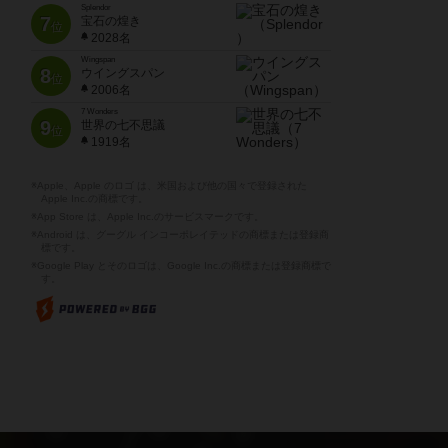
Splendor
7
宝石の煌き
位
2028名
Wingspan
8
ウイングスパン
位
2006名
7 Wonders
9
世界の七不思議
位
1919名
※Apple、Apple のロゴ は、米国および他の国々で登録された
Apple Inc.の商標です。
※App Store は、Apple Inc.のサービスマークです。
※Android は、グーグル インコーポレイテッドの商標または登録商
標です。
※Google Play とそのロゴは、Google Inc.の商標または登録商標で
す。