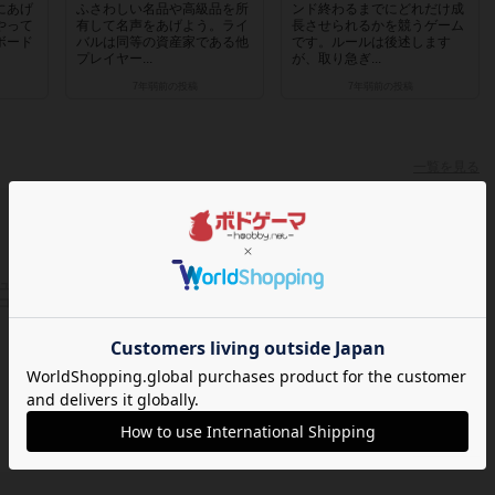
にあげ
ふさわしい名品や高級品を所
ンド終わるまでにどれだけ成
やって
有して名声をあげよう。ライ
長させられるかを競うゲーム
ボード
バルは同等の資産家である他
です。ルールは後述します
プレイヤー...
が、取り急ぎ...
7年弱前
の投稿
7年弱前
の投稿
一覧を見る
ュニティのみに参加しているか
コミュニティがないユーザーです
一覧を見る