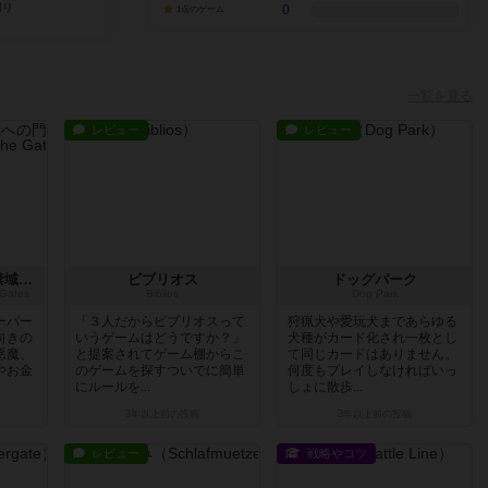
0
1点のゲーム
一覧を見る
レビュー
レビュー
ペーパーテイルズ：禁域への門
ビブリオス
ドッグパーク
 Gates
Biblios
Dog Park
ーパー
「３人だからビブリオスって
狩猟犬や愛玩犬まであらゆる
向きの
いうゲームはどうですか？」
犬種がカード化され一枚とし
悪魔、
と提案されてゲーム棚からこ
て同じカードはありません。
やお金
のゲームを探すついでに簡単
何度もプレイしなければいっ
にルールを...
しょに散歩...
3年以上前
の投稿
3年以上前
の投稿
レビュー
戦略やコツ