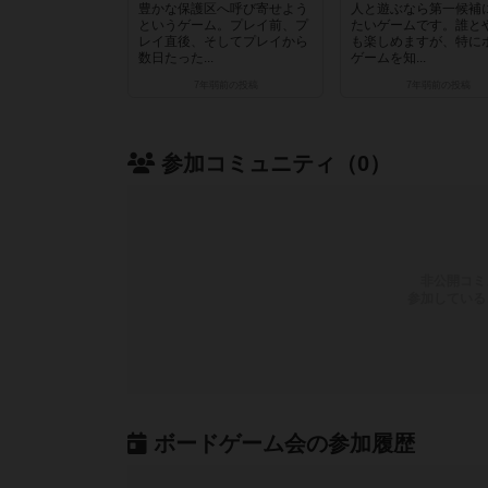
豊かな保護区へ呼び寄せよう
人と遊ぶなら第一候補
というゲーム。プレイ前、プ
たいゲームです。誰と
レイ直後、そしてプレイから
も楽しめますが、特に
数日たった...
ゲームを知...
7年弱前
の投稿
7年弱前
の投稿
参加コミュニティ（0）
非公開コミ
参加している
ボードゲーム会の参加履歴