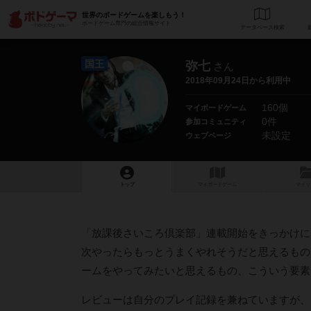
世界のボードゲームを楽しもう！
ボードゲーム専門の総合情報サイト
データベース
検
国王
弥七
さん
2018年09月24日から利用中
160個
マイボードゲーム
0件
参加コミュニティ
未設定
ウェブページ
トップ
マイボードゲーム
マイリ
「放課後さいころ倶楽部」連載開始をきっかけに
次やったらもっとうまくやれそうだと思えるもの
ームをやってみたいと思えるもの、こういう要素
レビューは自分のプレイ記録を兼ねていますが、