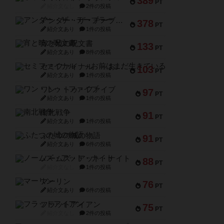
389
PT
紹介文なし
2件の投稿
アンダー・ザ・テーブラー
378
PT
紹介文あり
1件の投稿
宵と暁の呪文書
133
PT
紹介文あり
8件の投稿
セミファイナル ～お前はまだ生きている～
103
PT
紹介文あり
1件の投稿
ワン・トゥ・ファイブ
97
PT
紹介文あり
1件の投稿
南北戦争
91
PT
紹介文あり
1件の投稿
ふたつの城の物語
91
PT
紹介文あり
6件の投稿
ノームズ・アット・ナイト
88
PT
紹介文なし
1件の投稿
マーリン
76
PT
紹介文あり
6件の投稿
フラットアイアン
75
PT
紹介文なし
2件の投稿