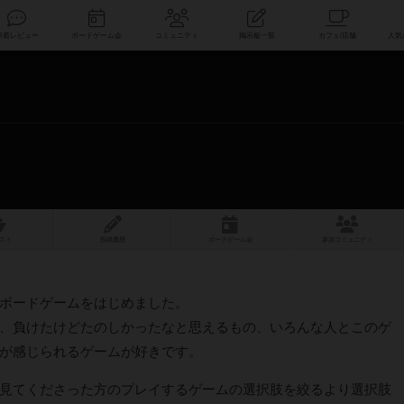
索
新着レビュー
ボードゲーム会
コミュニティ
掲示板一覧
スト
投稿履歴
ボ
ー
ドゲ
ーム
会
参加
コミュニティ
ボードゲームをはじめました。
、負けたけどたのしかったなと思えるもの、いろんな人とこのゲ
が感じられるゲームが好きです。
見てくださった方のプレイするゲームの選択肢を絞るより選択肢