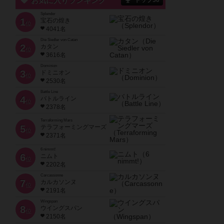
お気に入りランキング
トップ50
Splendor
1
宝石の煌き
位
4041名
Die Siedler von Catan
2
カタン
位
3616名
Dominion
3
ドミニオン
位
2530名
Battle Line
4
バトルライン
位
2378名
Terraforming Mars
5
テラフォーミングマーズ
位
2371名
6 nimmt!
6
ニムト
位
2202名
Carcassonne
7
カルカソンヌ
位
2191名
Wingspan
8
ウイングスパン
位
2150名