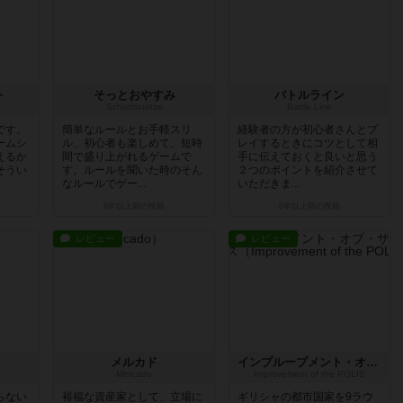
ト
そっとおやすみ
バトルライン
Schlafmuetze
Battle Line
です。
簡単なルールとお手軽スリ
経験者の方が初心者さんとプ
ームシ
ル、初心者も楽しめて、短時
レイするときにコツとして相
えるか
間で盛り上がれるゲームで
手に伝えておくと良いと思う
そうい
す。ルールを聞いた時のそん
２つのポイントを紹介させて
なルールでゲー...
いただきま...
6年以上前
の投稿
6年以上前
の投稿
レビュー
レビュー
メルカド
インプルーブメント・オブ・ザ・ポリス
Mercado
Improvement of the POLIS
らない
裕福な資産家として、立場に
ギリシャの都市国家を9ラウ