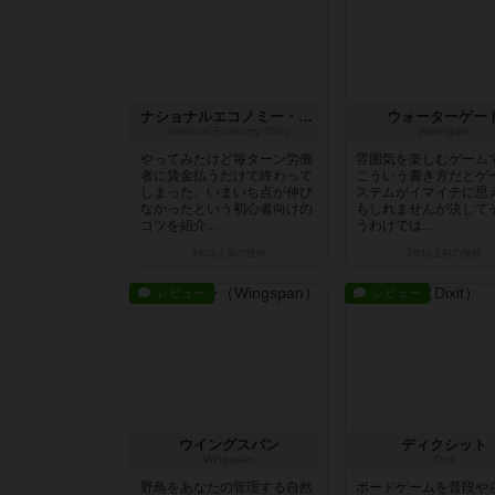
ナショナルエコノミー・グローリー
ウォーターゲー
National Economy Glory
Watergate
やってみたけど毎ターン労働
雰囲気を楽しむゲーム
者に賃金払うだけで終わって
こういう書き方だとゲ
しまった、いまいち点が伸び
ステムがイマイチに思
なかったという初心者向けの
もしれませんが決して
コツを紹介...
うわけでは...
3年以上前
の投稿
3年以上前
の投稿
レビュー
レビュー
ウイングスパン
ディクシット
Wingspan
Dixit
野鳥をあなたの管理する自然
ボードゲームを普段や