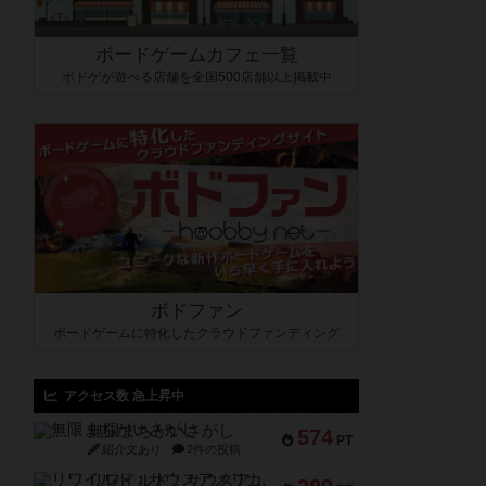
ボードゲームカフェ一覧
ボドゲが遊べる店舗を全国500店舗以上掲載中
ボドファン
ボードゲームに特化したクラウドファンディング
アクセス数 急上昇中
無限まちがいさがし
574
PT
紹介文あり
2件の投稿
リワイルド：サウスアメリカ