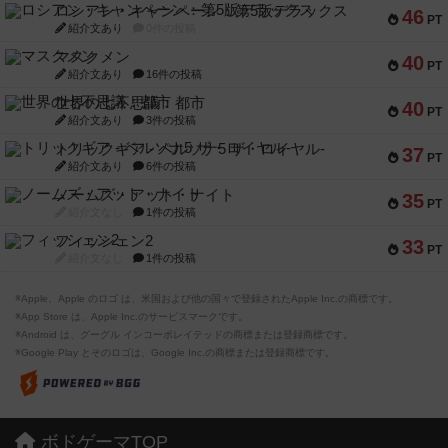
ロシアン・キャンペーン：第5版デラックス
46
PT
紹介文あり
0件の投稿
マスクメン
40
PT
紹介文あり
16件の投稿
世界の七不思議：都市
40
PT
紹介文あり
3件の投稿
トリックギア - ペルソナ5 ザ・ロイヤル-
37
PT
紹介文あり
6件の投稿
ノームズ・アット・ナイト
35
PT
紹介文なし
1件の投稿
フィッシェン2
33
PT
紹介文なし
1件の投稿
※Apple、Apple のロゴ は、米国および他の国々で登録されたApple Inc.の商標です。
※App Store は、Apple Inc.のサービスマークです。
※Android は、グーグル インコーポレイテッドの商標または登録商標です。
※Google Play とそのロゴは、Google Inc.の商標または登録商標です。
ボドゲーマTOP