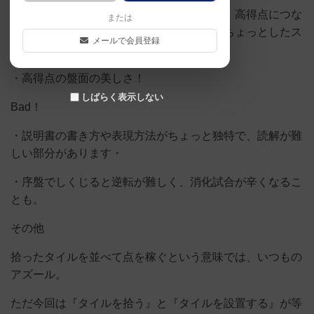
・増設庭園（設置場所を広げるボード）も、高得点につな
または
がるだけでなく邪魔になる可能性もある、ちょっとしたス
メールで会員登録
リル！
・高得点の盤面の美しさ！
しばらく表示しない
Bad！
・説明書の書き方や表現方法がちょっと独特で、読解が難
しい部分があります・
・序盤でしくじると逆転が難しく、消化試合が辛くなるこ
とも。
その他
拾ったタイルを並べて点を稼ぐという意味では、いつもの
アズール。
ただ今回は『タイルを拾う』と『タイルを設置する』が等