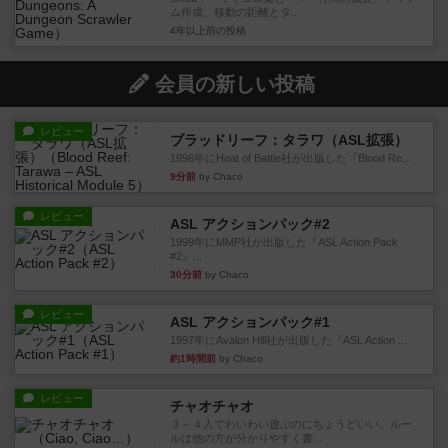
ム作成、移動の距離とタ...
4年以上前
の投稿
会員の新しい投稿
レビュー
ブラッドリーフ：タラワ（ASL拡張）
1996年にHeat of Battle社が出版した『Blood Re...
9分前
by Chaco
レビュー
ASL アクションパック#2
1999年にMMP社が出版した『ASL Action Pack
#2』...
30分前
by Chaco
レビュー
ASL アクションパック#1
1997年にAvalon Hill社が出版した『ASL Action ...
約1時間前
by Chaco
レビュー
チャオチャオ
３～４人でわいわい遊ぶのにちょうどいい。ルー
ルは他の方が分かりやすく書...