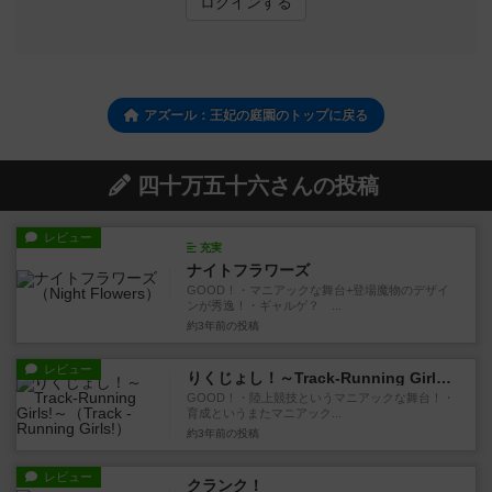
ログインする
アズール：王妃の庭園のトップに戻る
四十万五十六さんの投稿
レビュー
充実
ナイトフラワーズ
GOOD！・マニアックな舞台+登場魔物のデザイ
ンが秀逸！・ギャルゲ？ ...
約3年前
の投稿
レビュー
りくじょし！～Track-Running Girls!～
GOOD！・陸上競技というマニアックな舞台！・
育成というまたマニアック...
約3年前
の投稿
レビュー
クランク！