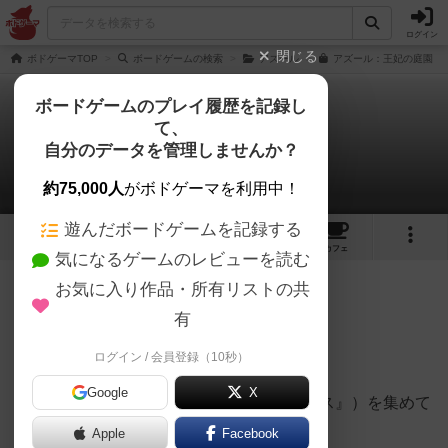
ログイン
閉じる
ボドゲーマTOP
ボードゲームの検索
アズール
アズール：王妃の庭園 日
ボードゲームのプレイ履歴を記録し
て、
アズール：王妃の庭園
自分のデータを管理しませんか？
四十万五十六さんのレビュー
約75,000人
がボドゲーマを利用中！
遊んだボードゲームを記録する
9
6
79
トップ
画像
動画
レビュー
カフェ
気になるゲームのレビューを読む
お気に入り作品・所有リストの共
464名
3名
0
4年以上前
有
ログイン / 会員登録（10秒）
Good！
Google
X
・シリーズ共通の、タイル（今回は『ヘクス』）を集めて
設置するタイプで、取り合いが熱い！
Apple
Facebook