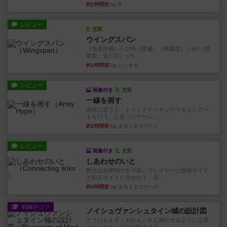
約1時間前
by S
レビュー
充実
ウイングスパン
（全体評価）☆10/6（普通）（難易度）☆4/5（世
界観・見た目）☆5...
約1時間前
by ハシオキ
レビュー
画像付き
充実
一線を画す
簡単に言うと、トリックテイキングでモダンアー
トを行う、と言ったゲーム。...
約2時間前
by タカミネコウヘイ
レビュー
画像付き
充実
しあわせのいと
舞台は全寮制の女子高。プレイヤーは探偵サイド
と犯人サイドに分かれて、探...
約3時間前
by タカミネコウヘイ
戦略やコツ
ノイシュヴァンシュタイン城の設計図
どうにも上手くあれもこれも満たせるようには置