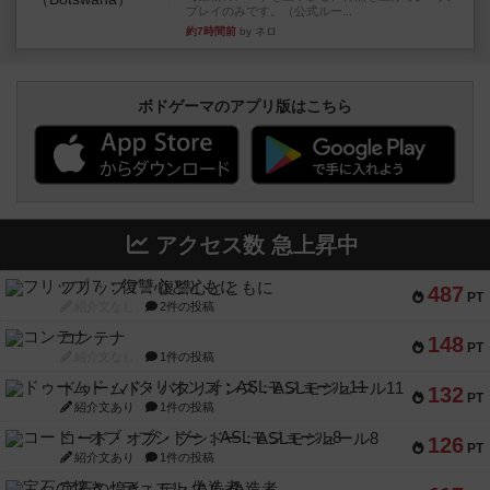
プレイのみです。（公式ルー...
約7時間前
by ネロ
ボドゲーマのアプリ版はこちら
アクセス数 急上昇中
フリップ７：復讐心とともに
487
PT
紹介文なし
2件の投稿
コンテナ
148
PT
紹介文なし
1件の投稿
ドゥームド・バタリオンズ：ASLモジュール11
132
PT
紹介文あり
1件の投稿
コード・オブ・ブシドー：ASLモジュール8
126
PT
紹介文あり
1件の投稿
宝石の煌き：デュエル 偽造者