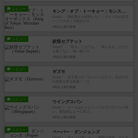
レビュー
キング・オブ・トーキョー：モンスターボックス
Good！・個性豊かな怪獣たち！・サイコロの出目
一つで大きくが戦況が大...
4年以上前
の投稿
レビュー
妖怪セプテット
Good！・「取る」だけでも、「取らせる」だけで
も勝てない、熱い駆け引...
4年以上前
の投稿
レビュー
ギズモ
Good！・文字通りの『エンジンビルド』自分だけ
の装置を作る快感！・そ...
4年以上前
の投稿
レビュー
ウイングスパン
Good！・ルールはわりとシンプルでバランスの良
い、典型的なユーロ系で...
4年以上前
の投稿
レビュー
ペーパー・ダンジョンズ
Good！・サイコロ楽しー！・仲間の成長、アイテ