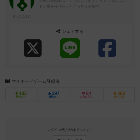
現在の主戦場は「アサヒカワ37」、そして地元にボ
ドゲ屋を作りたいとこっそり画策中。
四十万五十六
シェアする
マイボードゲーム登録者
183
397
64
283
興味あり
経験あり
お気に入り
持ってる
ログイン/会員登録でコメント