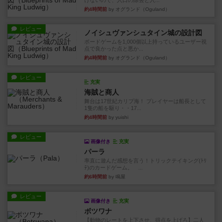
けないので、入口の除去と入...
約4時間前
by オグランド（Oguland）
レビュー
ノイシュヴァンシュタイン城の設計図
ボードゲームを1,000個以上持っているユーザー視
点で良かった点と悪か...
約4時間前
by オグランド（Oguland）
レビュー
充実
海賊と商人
舞台は17世紀カリブ海！ プレイヤーは船長として
1隻の船を駆り・・17...
約4時間前
by yuishi
レビュー
画像付き
充実
パーラ
率直に遊んだ感想を言う！トリックテイキング(ﾄﾘ
ﾃ)のカードゲーム。 ...
約6時間前
by 鳴屋
レビュー
画像付き
充実
ボツワナ
【動物のレートを上下させ、得点を上げろ】二人