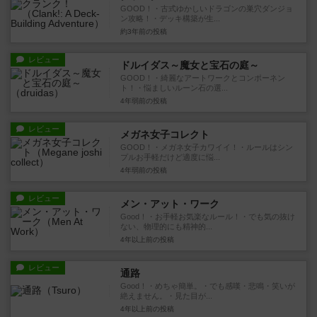
GOOD！・古式ゆかしいドラゴンの巣穴ダンジョ
ン攻略！・デッキ構築が生...
約3年前
の投稿
レビュー
ドルイダス～魔女と宝石の庭～
GOOD！・綺麗なアートワークとコンポーネン
ト！・悩ましいルーン石の選...
4年弱前
の投稿
レビュー
メガネ女子コレクト
GOOD！・メガネ女子カワイイ！・ルールはシン
プルお手軽だけど適度に悩...
4年弱前
の投稿
レビュー
メン・アット・ワーク
Good！・お手軽お気楽なルール！・でも気の抜け
ない、物理的にも精神的...
4年以上前
の投稿
レビュー
通路
Good！・めちゃ簡単。・でも感嘆・悲鳴・笑いが
絶えません。・見た目が...
4年以上前
の投稿