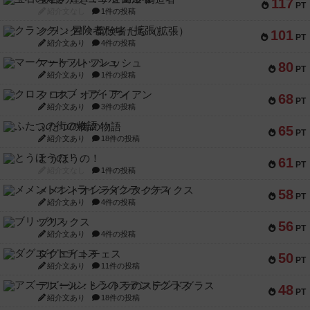
117
PT
紹介文なし
1件の投稿
クランク! ：冒険者たち（拡張）
101
PT
紹介文あり
4件の投稿
マーケットフレッシュ
80
PT
紹介文あり
1件の投稿
クロス・オブ・アイアン
68
PT
紹介文あり
3件の投稿
ふたつの街の物語
65
PT
紹介文あり
18件の投稿
とうほうの！
61
PT
紹介文なし
1件の投稿
メメントオンラインタクティクス
58
PT
紹介文あり
4件の投稿
ブリックス
56
PT
紹介文あり
4件の投稿
ダグエイトチェス
50
PT
紹介文あり
11件の投稿
アズール：シントラのステンドグラス
48
PT
紹介文あり
18件の投稿