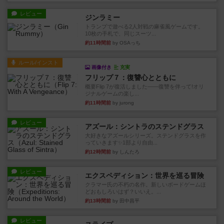
レビュー
ジンラミー
トランプで遊べる2人対戦の麻雀風ゲームです。
10枚の手札で、同じスーツ...
約11時間前
by OSAっち
ルール/インスト
画像付き
充実
フリップ７：復讐心とともに
概要Flip 7が復活しました――復讐を伴って!オリ
ジナルゲームの楽し...
約11時間前
by jurong
レビュー
アズール：シントラのステンドグラス
大好きなアズールシリーズ。ステンドグラスを作
っていきます✨1部より自由...
約12時間前
by しんたろ
レビュー
エクスペディション：世界を巡る冒険
クラマー氏の不朽の名作。新しいボードゲームほ
どおもしろいはず？いいえ。...
約13時間前
by 田中昌平
レビュー