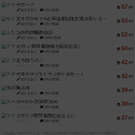
クリーグ
57
PT
紹介文あり
1件の投稿
セミファイナル ～お前はまだ生きている～
53
PT
紹介文あり
1件の投稿
ふたつの街の物語
52
PT
紹介文あり
18件の投稿
クランク! ：冒険者たち（拡張）
50
PT
紹介文あり
4件の投稿
とうほうの！
42
PT
紹介文なし
1件の投稿
スターマイン・ラミー ポケット
42
PT
紹介文あり
2件の投稿
海兵隊
39
PT
紹介文あり
1件の投稿
スーパーストア3000
39
PT
紹介文なし
1件の投稿
フリップ７：復讐心とともに
37
PT
紹介文なし
2件の投稿
※Apple、Apple のロゴ は、米国および他の国々で登録されたApple Inc.の商標です。