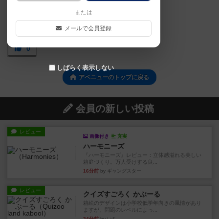
または
メールで会員登録
0
しばらく表示しない
アベニューのトップに戻る
会員の新しい投稿
レビュー
画像付き
充実
ハーモニーズ
『ハーモニーズ』レビュー：立体感溢れる美しい
箱庭づくり。万人受けする良...
16分前
by ギャングスター
レビュー
クイズすごろく かぶーる
箱絵のデザインは小学校低学年向きの風情があり
ますが、問題のレベルによっ...
24分前
by いち