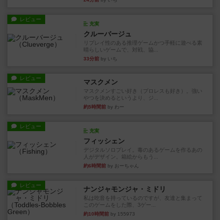
レビュー
充実
クルーバージュ
リプレイ性のある推理ゲームかつ手軽に遊べる素
晴らしいゲームで、対戦、協...
33分前
by いち
レビュー
マスクメン
マスクメンすごい好き（プロレスも好き）。強い
やつを決めるというより、ジ...
約5時間前
by わー
レビュー
充実
フィッシェン
デジタルソロプレイ。毒のあるゲームを作るあの
人がデザイン。箱絵からもう...
約6時間前
by おーちゃん
レビュー
ナンジャモンジャ・ミドリ
私は吃音を持っているのですが、友達と集まって
このゲームをした際、3ゲー...
約10時間前
by 155973