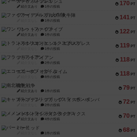
マーケットフレッシュ
170
PT
紹介文あり
1件の投稿
ファイアー・ブルズ / 火牛陣
141
PT
紹介文なし
1件の投稿
ワン・トゥ・ファイブ
122
PT
紹介文あり
1件の投稿
トランスオリエント・エクスプレス
119
PT
紹介文なし
1件の投稿
フラットアイアン
118
PT
紹介文なし
2件の投稿
エコーズ・オブ・タイム
118
PT
紹介文なし
8件の投稿
南北戦争
79
PT
紹介文あり
1件の投稿
キャプテン・フリップ：イスラ・ボンバ
72
PT
紹介文なし
2件の投稿
メメントオンラインタクティクス
70
PT
紹介文あり
4件の投稿
パーミッド
68
PT
紹介文なし
1件の投稿