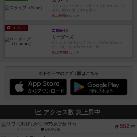
スライプ
メインコマ一つサブコマ四つでそれぞれプレイし
ます。動かし方はコマか壁に...
約13時間前
by くみ
リプレイ
画像付き
リーダーズ
久しぶりに取り出してプレイ。詰めきれなかっ
た…であっさり追い込まれて負...
約13時間前
by くみ
ボドゲーマのアプリ版はこちら
アクセス数 急上昇中
リワイルド：サウスアメリカ
552
PT
紹介文なし
2件の投稿