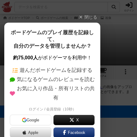
ログイン
閉じる
ボドゲーマTOP
ボードゲームの検索
アベニュー
画像
ボードゲームのプレイ履歴を記録し
て、
アベニュー
自分のデータを管理しませんか？
1件の画像
約75,000人
がボドゲーマを利用中！
遊んだボードゲームを記録する
1
2
6
トップ
画像
動画
レビュー
カフェ
気になるゲームのレビューを読む
ボドゲーマにログインすると、
「アベニュー（Avenue）」
の画像をアップロ
お気に入り作品・所有リストの共
ード出来たり、他のユーザーの投稿画像に評価を付けることができます。ま
た、トップ6の画像は様々なページで表示されます。
有
ログイン / 会員登録（10秒）
トップに表示される画像
ボドゲーマ運営
Google
X
事務局
Apple
Facebook