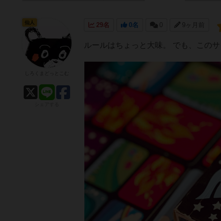
仙人
29名
0名
0
9ヶ月前
ルールはちょっと大味。 でも、この
しろくまどっとこむ
シェアする