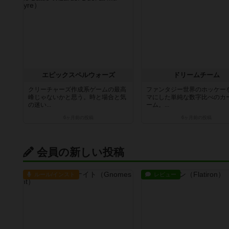
エピックスペルウォーズ
ドリームチーム
クリーチャーズ作成系ゲームの最高
ファンタジー世界のホッケー
峰じゃないかと思う。時と場合と気
マにした単純な数字比べのカ
の迷い...
ーム。...
6ヶ月前
の投稿
6ヶ月前
の投稿
会員の新しい投稿
ルール/インスト
レビュー