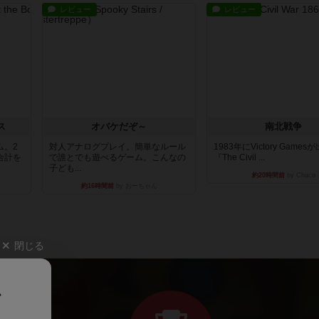
レビュー
レビュー
ス
オバケだぞ～
南北戦争
ム。2
対人アナログプレイ。簡単なルール
1983年にVictory Game
合計を
で誰とでも遊べるゲーム。こんなの
『The Civil ...
子ども...
約20時間前
by Chaco
約16時間前
by おーちゃん
閉じる
、