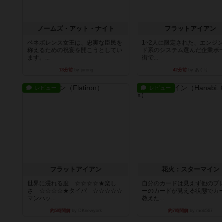
ノームズ・アット・ナイト
フラットアイアン
ベネボレンス女王は、忠実な臣民を
1~2人に限定された、エンジ
称えるための祝宴を開こうとしてい
ド系のシステム選んだ企業ボ
ます。...
街で...
13分前
by jurong
42分前
by あくり
レビュー
レビュー
フラットアイアン
花火：スターマイン
世界に浸れる度 ☆☆☆☆★楽し
自分のカードは見えず他のプ
さ ☆☆☆☆★タイパ ☆☆☆☆☆
ーのカードが見える状態でカ
マンハッ...
教えた...
約5時間前
by DKnewyork
約7時間前
by mob567