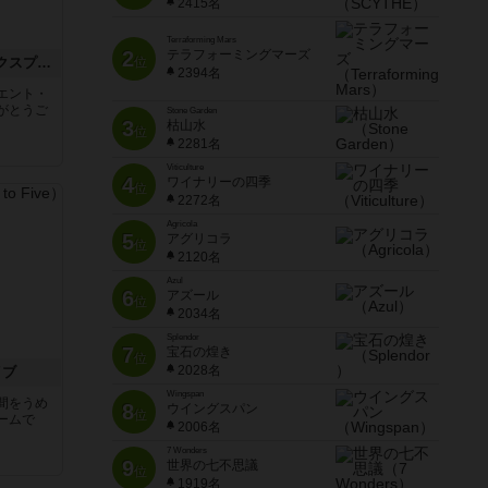
2415名
Terraforming Mars
2
テラフォーミングマーズ
トランスオリエント・エクスプレス
位
2394名
エント・
がとうご
Stone Garden
3
枯山水
位
2281名
Viticulture
4
ワイナリーの四季
位
2272名
Agricola
5
アグリコラ
位
2120名
Azul
6
アズール
位
2034名
Splendor
7
宝石の煌き
位
2028名
イブ
Wingspan
間をうめ
8
ウイングスパン
位
ームで
2006名
7 Wonders
9
世界の七不思議
位
1919名