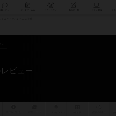
索
新着レビュー
ボードゲーム会
コミュニティ
掲示板一覧
ろくまどっとこむさんの投稿
年～
のレビュー
リプレイ
日記
戦略
・コツ
ルール
/インスト
掲示板
拡張/関連
作
次