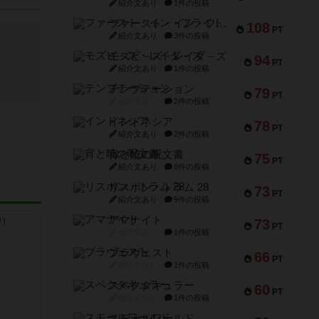
紹介文あり
1件の投稿
ファースト・イン・フライト
108
PT
紹介文あり
3件の投稿
モズビ－ズ・レイダ－ズ
94
PT
紹介文あり
1件の投稿
テンプテーション
79
PT
紹介文なし
2件の投稿
インドネシア
78
PT
紹介文あり
2件の投稿
宵と暁の呪文書
75
PT
紹介文あり
8件の投稿
リスボン・トラム 28
73
PT
紹介文あり
9件の投稿
アマナイト
73
PT
紹介文なし
1件の投稿
ブラヴェスト
66
PT
紹介文なし
1件の投稿
スペクタキュラー
60
PT
紹介文なし
1件の投稿
スモールワールド