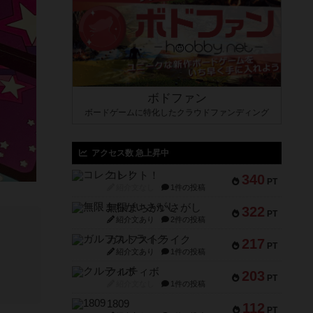
ボドファン
ボードゲームに特化したクラウドファンディング
アクセス数 急上昇中
コレクト！
340
PT
紹介文なし
1件の投稿
無限まちがいさがし
322
PT
紹介文あり
2件の投稿
ガルフストライク
217
PT
紹介文あり
1件の投稿
クルティボ
203
PT
紹介文なし
1件の投稿
1809
112
PT