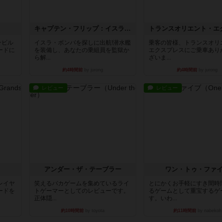
キャプテン・フリップ：イスラ・ボンバ
ンビル
イスラ・ボンバを探しに出航!潜水艦
乗客の皆様、トランスオリ
ードに
を装備し、あなたの乗組員を監獄か
エクスプレスにご乗車あり
ら解...
ざいま...
約4時間前
by jurong
約4時間前
by jurong
レビュー
レビュー
アンダー・ザ・テーブラー
ワン・トゥ・ファ
レイヤ
笑えるバカゲームを集めているライ
とにかくお手軽にすき間時
ードを
トゲーマーとしてのレビューです。
るゲームとして重宝するゲ
正体隠...
す。いわ...
約10時間前
by toyota
約11時間前
by nabekoh