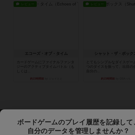
レビュー
レビュー
エコーズ・オブ・タイム
シャット・ザ・ボック
カードゲームにファイナルファンタ
とてもシンプルなダイスゲー
ジーのアクティブタイムバトル（も
つのダイスを振って、出目の
しくは...
自分の...
約15時間前
by ジェイとと
約15時間前
by OSAっち
ボードゲームのプレイ履歴を記録して
自分のデータを管理しませんか？