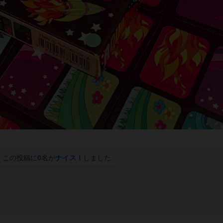
この投稿に
0
名が
ナイス！
しました