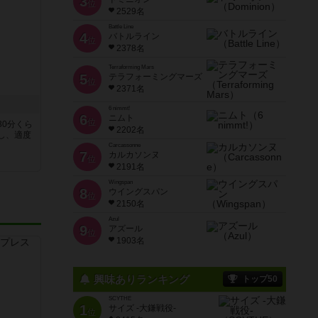
3
位
2529名
Battle Line
4
バトルライン
位
2378名
Terraforming Mars
5
テラフォーミングマーズ
位
2371名
6 nimmt!
6
ニムト
位
30分くら
2202名
し、適度
Carcassonne
7
カルカソンヌ
位
2191名
Wingspan
8
ウイングスパン
位
2150名
Azul
9
アズール
位
1903名
興味ありランキング
トップ50
SCYTHE
1
サイズ -大鎌戦役-
位