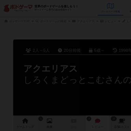
世界のボードゲームを楽しもう！
ボードゲーム専門の総合情報サイト
データベース
検
ボドゲーマTOP
ボードゲームの検索
アクエリアス
レビュー
し
2人～5人
20分前後
5歳～
1998
アクエリアス
しろくまどっとこむさん
1
4
13
ゲーム
トップ
画像
動画
レビュー
店舗/
カフェ