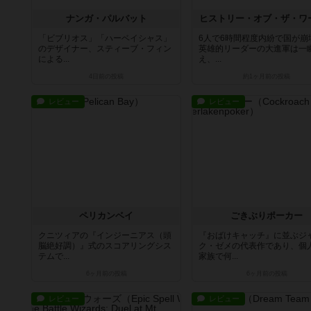
ナンガ・パルバット
ヒストリー・オブ・ザ・ワ
「ビブリオス」「ハーベイシャス」
6人で6時間程度内紛で国が崩
のデザイナー、スティーブ・フィン
英雄的リーダーの大進軍は一
による...
え、...
4日前
の投稿
約1ヶ月前
の投稿
レビュー
レビュー
ペリカンベイ
ごきぶりポーカー
クニツィアの『インジーニアス（頭
『おばけキャッチ』に並ぶジ
脳絶好調）』式のスコアリングシス
ク・ゼメの代表作であり、個
テムで...
家族で何...
6ヶ月前
の投稿
6ヶ月前
の投稿
レビュー
レビュー