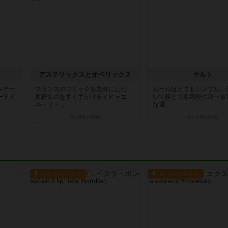
アステリックスとオベリックス
ケルト
をテー
フランスのコミックを題材にした、
ルールはとてもシンプル。
ードゲ
原作ものを多く手がけるミヒャエ
いで誰とでも気軽に遊べる
ル・リー...
な運...
6ヶ月前
の投稿
6ヶ月前
の投稿
ルール/インスト
ルール/インスト