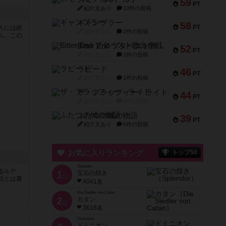
59
PT
紹介文あり
13件の投稿
！
ギャンブラー
58
PT
人には絶
紹介文なし
2件の投稿
ム。この
Bitter End ブタペスト救出作戦
52
PT
紹介文なし
1件の投稿
ラピード
46
PT
紹介文なし
1件の投稿
ザ・フラッフィー・ライト
44
PT
紹介文なし
0件の投稿
ふたつの城の物語
39
PT
紹介文あり
6件の投稿
お気に入りランキング
トップ50
Splendor
るルデ
1
宝石の煌き
位
絵とは裏
4041名
Die Siedler von Catan
2
カタン
位
3616名
Dominion
ドミニオン