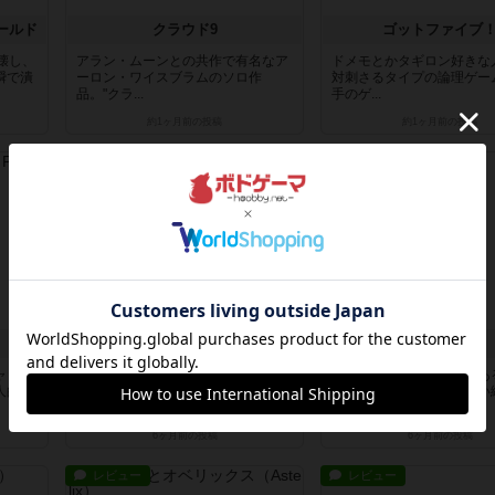
ールド
クラウド9
ゴットファイブ
壊し、
アラン・ムーンとの共作で有名なア
ドメモとかタギロン好きな
瞬で潰
ーロン・ワイスブラムのソロ作
対刺さるタイプの論理ゲー
品。"クラ...
手のゲ...
約1ヶ月前
の投稿
約1ヶ月前
の投稿
レビュー
レビュー
イスタンブール
マエストロ
ャッ
行き当たりばったりではなかなか勝
ゲームのデザイナーでもあ
人的に
てないゲーマー向けの手応え＋カー
ィ・ホフマンの可愛らしい
ドやダ...
腹に、見...
6ヶ月前
の投稿
6ヶ月前
の投稿
レビュー
レビュー