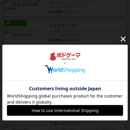
超有名なゲームですが、初めてプレイしました。1
から15までのカードがプ...
約8時間前
by みいやん
レビュー
ジャスト・ワン
まぁ面白かった‼️よくテレビとかのバラエティなん
かで、お題がわからずに...
約9時間前
by みいやん
レビュー
ピタッコカルタ
ボドゲ相席会でプレイしましたひらがなが書かれ
たカードを2枚まで手をつけ...
約9時間前
by みいやん
ルール/インスト
画像付き
充実
ノームズ・アット・ナイト
ベネボレンス女王は、忠実な臣民を称えるための
祝宴を開こうとしています。...
約9時間前
by jurong
レビュー
画像付き
充実
フラットアイアン
1~2人に限定された、エンジンビルド系のシステ