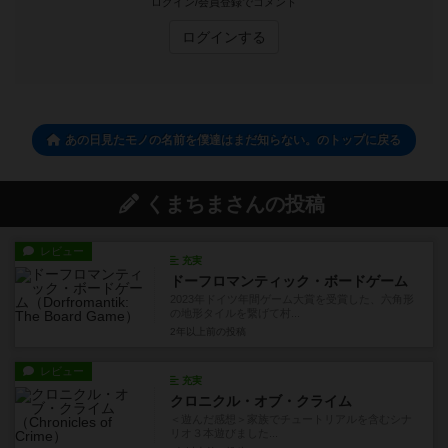
ログイン/会員登録でコメント
ログインする
あの日見たモノの名前を僕達はまだ知らない。のトップに戻る
くまちまさんの投稿
レビュー
充実
ドーフロマンティック・ボードゲーム
2023年ドイツ年間ゲーム大賞を受賞した、六角形
の地形タイルを繋げて村...
2年以上前
の投稿
レビュー
充実
クロニクル・オブ・クライム
＜遊んだ感想＞家族でチュートリアルを含むシナ
リオ３本遊びました...