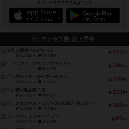
ボドゲーマのアプリ版はこちら
アクセス数 急上昇中
無限まちがいさがし
574
PT
紹介文あり
2件の投稿
リワイルド：サウスアメリカ
389
PT
紹介文なし
2件の投稿
アンダー・ザ・テーブラー
378
PT
紹介文あり
1件の投稿
宵と暁の呪文書
133
PT
紹介文あり
8件の投稿
セミファイナル ～お前はまだ生きている～
103
PT
紹介文あり
1件の投稿
ワン・トゥ・ファイブ
97
PT
紹介文あり
1件の投稿