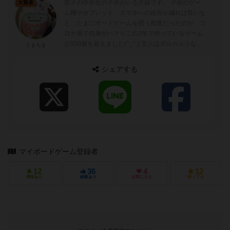
双子の中学生の子供がいる主婦です。 子供のゲー
大賢者
ム機やタブレット、スマホへの依存が減れば良いな
と、たまにボードゲームを買う程度だったのが、コ
ロナ禍で自身がハマりこの2年で持っているゲーム
が100個を超えました(^_^;) 主人はボルカルスなど
くまちま
非対称、息子はインカの黄金など...
シェアする
マイボードゲーム登録者
12
36
4
12
興味あり
経験あり
お気に入り
持ってる