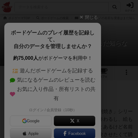
ログイン
閉じる
ボドゲーマTOP
ボードゲームの検索
あの日見たモノの名前を僕達はまだ知ら
ボードゲームのプレイ履歴を記録し
て、
あの日見たモノの名前を僕達はまだ知らな
自分のデータを管理しませんか？
い。
くまちまさんのレビュー
約75,000人
がボドゲーマを利用中！
遊んだボードゲームを記録する
3
2
4
トップ
画像
動画
レビュー
カフェ
気になるゲームのレビューを読む
お気に入り作品・所有リストの共
219名
4名
0
5年弱前
有
ログイン / 会員登録（10秒）
ボドゲフリマで試遊させていただき、「大判焼き」シリー
ズ？にハマって楽しく、サクッと短時間で終わるし、絵も
Google
X
すごく可愛くて、ゲームのテーマ「見たことあるけど名前
Apple
Facebook
なんて知らないよ～！」を子供たちにも体験させたくて購