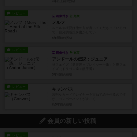
4年以上前
の投稿
レビュー
画像付き
充実
メルフ
ルールや概要は他の方が書いてくださっているの
で、自分的感想を書かせてい...
5年弱前
の投稿
レビュー
画像付き
充実
アンドールの伝説：ジュニア
昼フェイズ（勇者達＝プレイヤー手番）と夜フェ
イズ（ドラゴン達＝敵手番）...
5年弱前
の投稿
レビュー
キャンバス
透明なカードでレイヤーを重ねて絵を作るのです
が、コンポーネントがすごく...
約5年前
の投稿
会員の新しい投稿
レビュー