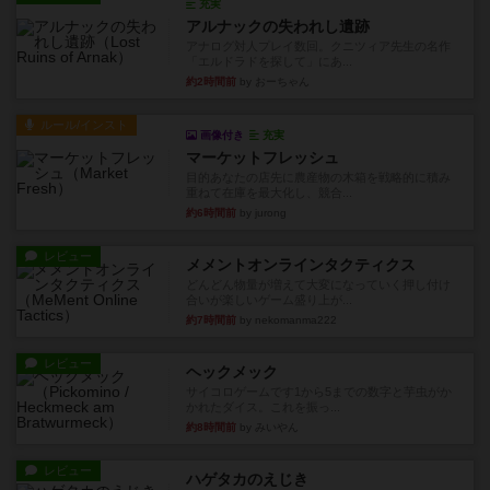
充実
アルナックの失われし遺跡
アナログ対人プレイ数回。クニツィア先生の名作
「エルドラドを探して」にあ...
約2時間前
by おーちゃん
ルール/インスト
画像付き
充実
マーケットフレッシュ
目的あなたの店先に農産物の木箱を戦略的に積み
重ねて在庫を最大化し、競合...
約6時間前
by jurong
レビュー
メメントオンラインタクティクス
どんどん物量が増えて大変になっていく押し付け
合いが楽しいゲーム盛り上が...
約7時間前
by nekomanma222
レビュー
ヘックメック
サイコロゲームです1から5までの数字と芋虫がか
かれたダイス。これを振っ...
約8時間前
by みいやん
レビュー
ハゲタカのえじき