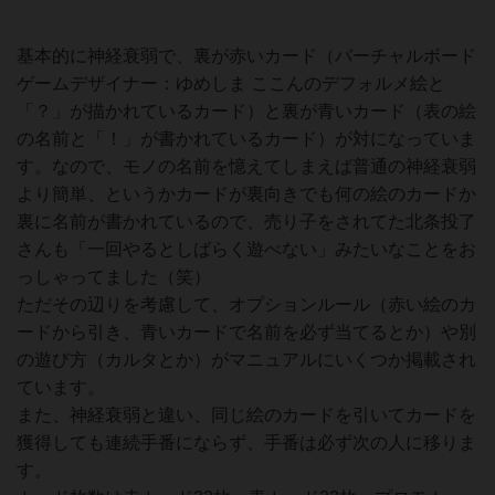
基本的に神経衰弱で、裏が赤いカード（バーチャルボード
ゲームデザイナー：ゆめしま ここんのデフォルメ絵と
「？」が描かれているカード）と裏が青いカード（表の絵
の名前と「！」が書かれているカード）が対になっていま
す。なので、モノの名前を憶えてしまえば普通の神経衰弱
より簡単、というかカードが裏向きでも何の絵のカードか
裏に名前が書かれているので、売り子をされてた北条投了
さんも「一回やるとしばらく遊べない」みたいなことをお
っしゃってました（笑）
ただその辺りを考慮して、オプションルール（赤い絵のカ
ードから引き、青いカードで名前を必ず当てるとか）や別
の遊び方（カルタとか）がマニュアルにいくつか掲載され
ています。
また、神経衰弱と違い、同じ絵のカードを引いてカードを
獲得しても連続手番にならず、手番は必ず次の人に移りま
す。