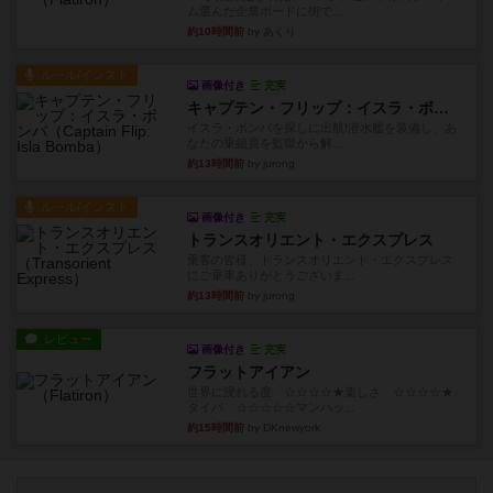
ム選んだ企業ボードに街で...
約10時間前
by あくり
ルール/インスト
画像付き
充実
キャプテン・フリップ：イスラ・ボンバ
イスラ・ボンバを探しに出航!潜水艦を装備し、あ
なたの乗組員を監獄から解...
約13時間前
by jurong
ルール/インスト
画像付き
充実
トランスオリエント・エクスプレス
乗客の皆様、トランスオリエント・エクスプレス
にご乗車ありがとうございま...
約13時間前
by jurong
レビュー
画像付き
充実
フラットアイアン
世界に浸れる度 ☆☆☆☆★楽しさ ☆☆☆☆★
タイパ ☆☆☆☆☆マンハッ...
約15時間前
by DKnewyork