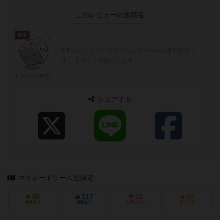
このレビューの投稿者
皇帝
F-Pagというアナログゲームサークルの運営担当で
す。 よろしくお願いします。
くま（イシカワ）
シェアする
マイボードゲーム登録者
45
117
10
87
興味あり
経験あり
お気に入り
持ってる