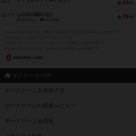
ザ・フラッフィー・ライト
44
PT
紹介文なし
0件の投稿
ふたつの城の物語
39
PT
紹介文あり
6件の投稿
※Apple、Apple のロゴ は、米国および他の国々で登録されたApple Inc.の商標です。
※App Store は、Apple Inc.のサービスマークです。
※Android は、グーグル インコーポレイテッドの商標または登録商標です。
※Google Play とそのロゴは、Google Inc.の商標または登録商標です。
ボドゲーマTOP
ボードゲームを検索する
ボードゲームの新着レビュー
ボードゲーム会情報
メカニクス特集