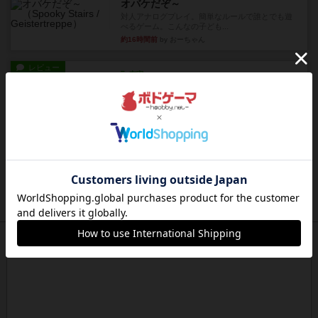
オバケだぞ～
対人アナログプレイ。簡単なルールで誰とでも遊
べるゲーム。こんなの子ども...
約16時間前
by おーちゃん
レビュー
充実
南北戦争
1983年にVictory Gamesが出版した『The Civil ...
約20時間前
by Chaco
レビュー
画像付き
ファイアー・ブルズ / 火牛陣
火牛を引き連れて敵を殲滅させる。縦か斜めで前2
列まで攻撃できるが、自分...
約22時間前
by うらまこ