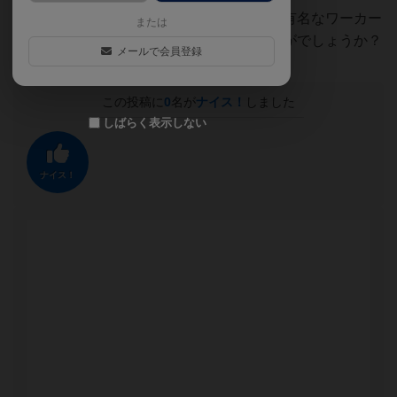
物足りない！と感じたらアグリコラなどの有名なワーカー
または
プレイスメントゲームを遊んでみてはいかがでしょうか？
メールで会員登録
この投稿に
0
名が
ナイス！
しました
しばらく表示しない
ナイス！