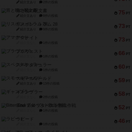
紹介文あり
2件の投稿
宵と暁の呪文書
75
PT
紹介文あり
8件の投稿
リスボン・トラム 28
73
PT
紹介文あり
9件の投稿
アマナイト
73
PT
紹介文なし
1件の投稿
ブラヴェスト
66
PT
紹介文なし
1件の投稿
スペクタキュラー
60
PT
紹介文なし
1件の投稿
スモールワールド
59
PT
紹介文あり
13件の投稿
ギャンブラー
58
PT
紹介文なし
2件の投稿
Bitter End ブタペスト救出作戦
52
PT
紹介文なし
1件の投稿
ラピード
46
PT
紹介文なし
1件の投稿