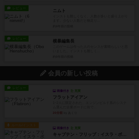
レビュー
ニムト
インストも難しくなく、人数が多いと盛り上がり
ます。少ない人数だと物足り...
約9年前
の投稿
レビュー
横暴編集長
このゲームは作った人のセンスが素晴らしいと思
いました。インストも難しく...
約9年前
の投稿
会員の新しい投稿
レビュー
画像付き
充実
フラットアイアン
1~2人に限定された、エンジンビルド系のシステ
ム選んだ企業ボードに街で...
20分前
by あくり
ルール/インスト
画像付き
充実
キャプテン・フリップ：イスラ・ボンバ