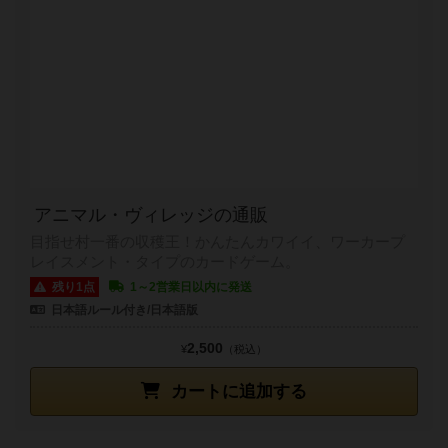
アニマル・ヴィレッジの通販
目指せ村一番の収穫王！かんたんカワイイ、ワーカープ
レイスメント・タイプのカードゲーム。
残り1点
1～2営業日以内に発送
日本語ルール付き/日本語版
2,500
¥
（税込）
カートに追加する