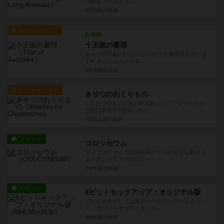
の転載ですみません...
4年弱前
の投稿
ルール/インスト
充実
十王坂の審理
ルール説明●以下の3つから好きな難易度を選びま
すA. かんたんルールB...
4年弱前
の投稿
ルール/インスト
きせつのおくりもの
1:きせつのおくりものを始めよう！プレゼントの
中身は全部で4種類。右上...
4年以上前
の投稿
レビュー
コロッセウム
デジタルゲームの対戦格闘ゲームのような駆け引
きが楽しい２人用対戦カード...
約9年前
の投稿
レビュー
8ビットモックアップ：オリジナル版
プレイ感覚としては草原ルールのみのカルカソン
ヌ。全プレイヤー同じタイル...
約9年前
の投稿