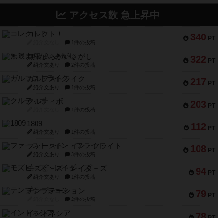
アクセス数 急上昇中
コレクト！
340
PT
紹介文なし
1件の投稿
無限まちがいさがし
322
PT
紹介文あり
2件の投稿
ガルフストライク
217
PT
紹介文あり
1件の投稿
クルティボ
203
PT
紹介文なし
1件の投稿
1809
112
PT
紹介文あり
1件の投稿
ファースト・イン・フライト
108
PT
紹介文あり
3件の投稿
モズビ－ズ・レイダ－ズ
94
PT
紹介文あり
1件の投稿
テンプテーション
79
PT
紹介文なし
2件の投稿
インドネシア
78
PT