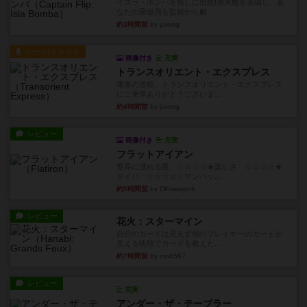
イスラ・ボンバを探しに出航!潜水艦を装備し、あ
なたの乗組員を監獄から解...
約3時間前
by jurong
ルール/インスト
画像付き
充実
トランスオリエント・エクスプレス
乗客の皆様、トランスオリエント・エクスプレス
にご乗車ありがとうございま...
約4時間前
by jurong
レビュー
画像付き
充実
フラットアイアン
世界に浸れる度 ☆☆☆☆★楽しさ ☆☆☆☆★
タイパ ☆☆☆☆☆マンハッ...
約5時間前
by DKnewyork
レビュー
花火：スターマイン
自分のカードは見えず他のプレイヤーのカードが
見える状態でカードを教えた...
約7時間前
by mob567
レビュー
充実
アンダー・ザ・テーブラー