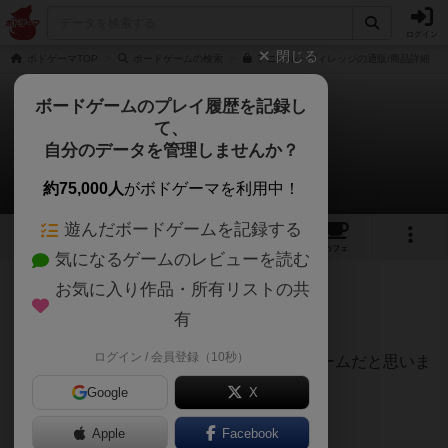
ログイン
閉じる
ボドゲーマTOP
ボードゲームの検索
アニマル・ヴィレッジの通販/商品詳細
ボードゲームのプレイ履歴を記録し
て、
アニマル・ヴィレッジ
自分のデータを管理しませんか？
くま（イシカワ）さんのレビュー
約75,000人
がボドゲーマを利用中！
遊んだボードゲームを記録する
6
5
14
トップ
画像
動画
レビュー
カフェ
気になるゲームのレビューを読む
お気に入り作品・所有リストの共
181名
0名
0
約9年前
有
ログイン / 会員登録（10秒）
ワーカープレイスメント入門編に最適なゲームだと思いま
した！
Google
X
Apple
Facebook