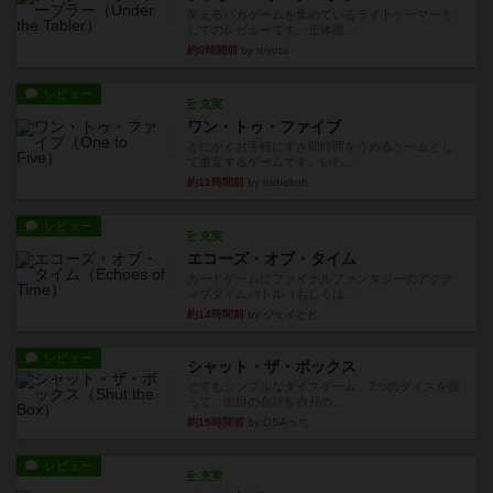
笑えるバカゲームを集めているライトゲーマーと
してのレビューです。正体隠...
約9時間前
by toyota
レビュー
充実
ワン・トゥ・ファイブ
とにかくお手軽にすき間時間をうめるゲームとし
て重宝するゲームです。いわ...
約11時間前
by nabekoh
レビュー
充実
エコーズ・オブ・タイム
カードゲームにファイナルファンタジーのアクテ
ィブタイムバトル（もしくは...
約14時間前
by ジェイとと
レビュー
シャット・ザ・ボックス
とてもシンプルなダイスゲーム。2つのダイスを振
って、出目の合計を自分の...
約15時間前
by OSAっち
レビュー
充実