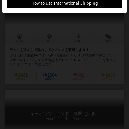
イーオンズ・エンド
Aeon's End
1～4人
60分
14歳～
55件
デッキを強くして協力してネメシスを撃退しよう！
定価は税込6380円です 《破孔魔術師》となり 人類最後の拠点 グレイ
ブホールドに迫り来る 名無きもの(ネームレス)《ネメシス》を撃退せ
よ！ ドミニオンのようにゲー...
1021
1964
892
2060
興味あり
経験あり
お気に入り
持ってる
イーオンズ・エンド：深層（拡張）
Aeon's End: The Depths