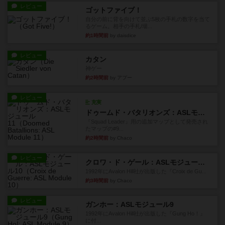
レビュー
ゴットファイブ！
自分の前に背を向けて並ぶ5枚の手札の数字を当て
るゲーム。相手の手札/場...
約1時間前
by daisdice
レビュー
カタン
神ゲー
約2時間前
by アプー
レビュー
充実
ドゥームド・バタリオンズ：ASLモジュール11
『Squad Leader』用の追加マップとして発売され
たマップの#9...
約2時間前
by Chaco
レビュー
クロワ・ド・ゲール：ASLモジュール10
1992年にAvalon Hill社が出版した『Croix de Gu...
約3時間前
by Chaco
レビュー
ガンホー：ASLモジュール9
1992年にAvalon Hill社が出版した『Gung Ho！』
に付...