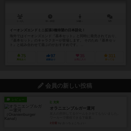
1～4人
30～60分
14歳～
5件
イーオンズエンドミニ拡張3種待望の日本語化！
海外ではイーオンズエンド『基本セット』と同時に発売されており、
『基本セット』のキャラクターが登場します。 そのため『基本セッ
ト』と組み合わせて遊ぶのがおすすめです。 ...
75
97
35
311
興味あり
経験あり
お気に入り
持ってる
会員の新しい投稿
レビュー
充実
オラニエンブルガー運河
友人の所持してるゲームをさせてもらいました。
ワーカーで獲得できる下級素...
2分前
by おっちょこちょい