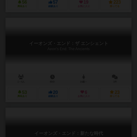
56
57
19
223
興味あり
経験あり
お気に入り
持ってる
イーオンズ・エンド：ザ エンシェント
Aeon's End: The Ancients
1～4人
60分
14歳～
1件
53
20
6
23
興味あり
経験あり
お気に入り
持ってる
イーオンズ・エンド：新たな時代