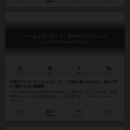
興味あり
経験あり
お気に入り
持ってる
イーオンズ・エンド：サウサンヴィレッジ
Aeon's End: Southern Village
1～4人
60分
14歳～
2件
今度のイーオンズ・エンドは、マップを駆け巡りながらの、攻めと守
りの駆け引きが醍醐味！
（※）Aeon's End:Southern Village は「拡張セット」ですので、別途
基本セット または 独立拡張セット が必要です。 ーーーーーーーーー
ーーー...
63
17
5
24
興味あり
経験あり
お気に入り
持ってる