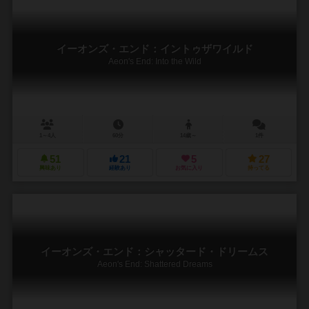
イーオンズ・エンド：イントゥザワイルド
Aeon's End: Into the Wild
1～4人
60分
14歳～
1件
51
21
5
27
興味あり
経験あり
お気に入り
持ってる
イーオンズ・エンド：シャッタード・ドリームス
Aeon's End: Shattered Dreams