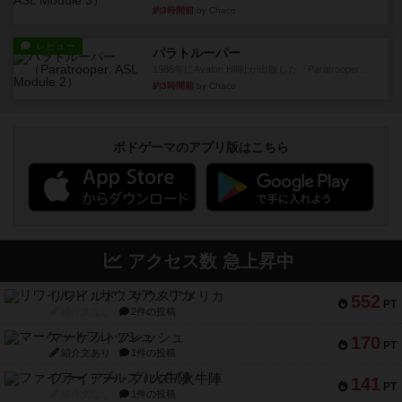
約3時間前
by Chaco
レビュー
パラトルーパー
1986年にAvalon Hill社が出版した『Paratrooper...
約3時間前
by Chaco
ボドゲーマのアプリ版はこちら
アクセス数 急上昇中
リワイルド：サウスアメリカ
552
PT
紹介文なし
2件の投稿
マーケットフレッシュ
170
PT
紹介文あり
1件の投稿
ファイアー・ブルズ / 火牛陣
141
PT
紹介文なし
1件の投稿