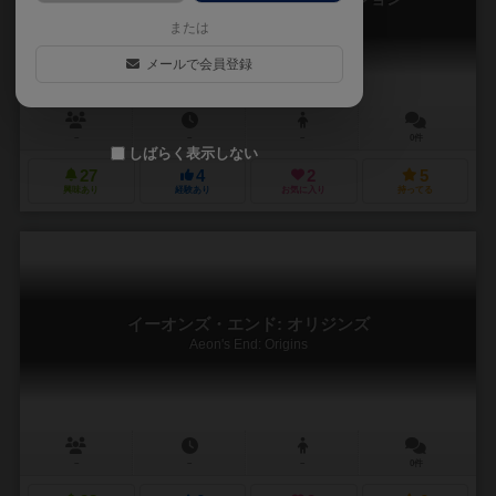
Aeons End: Evolution
または
メールで会員登録
－
－
－
0件
しばらく表示しない
27
4
2
5
興味あり
経験あり
お気に入り
持ってる
イーオンズ・エンド: オリジンズ
Aeon's End: Origins
－
－
－
0件