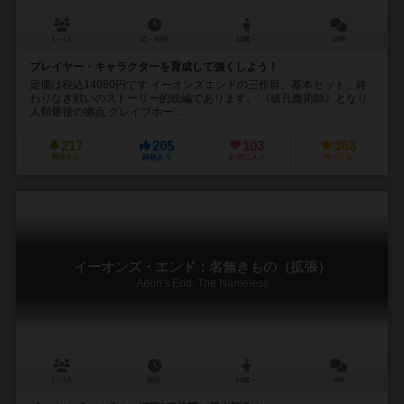
1～4人
45～90分
14歳～
14件
プレイヤー・キャラクターを育成して強くしよう！
定価は税込14080円です イーオンズエンドの三作目。基本セット、終
わりなき戦いのストーリー的続編であります。 《破孔魔術師》となり
人類最後の拠点 グレイブホー...
217
205
103
368
興味あり
経験あり
お気に入り
持ってる
イーオンズ・エンド：名無きもの（拡張）
Aeon's End: The Nameless
1～4人
60分
14歳～
6件