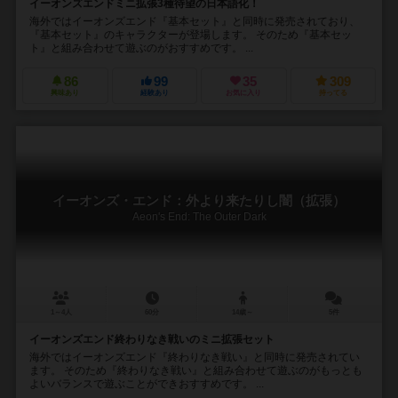
イーオンズエンドミニ拡張3種待望の日本語化！
海外ではイーオンズエンド『基本セット』と同時に発売されており、
『基本セット』のキャラクターが登場します。 そのため『基本セッ
ト』と組み合わせて遊ぶのがおすすめです。 ...
86
99
35
309
興味あり
経験あり
お気に入り
持ってる
イーオンズ・エンド：外より来たりし闇（拡張）
Aeon's End: The Outer Dark
1～4人
60分
14歳～
5件
イーオンズエンド終わりなき戦いのミニ拡張セット
海外ではイーオンズエンド『終わりなき戦い』と同時に発売されてい
ます。 そのため『終わりなき戦い』と組み合わせて遊ぶのがもっとも
よいバランスで遊ぶことができおすすめです。 ...