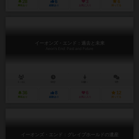
28
6
3
6
興味あり
経験あり
お気に入り
持ってる
イーオンズ・エンド：過去と未来
Aeon's End: Past and Future
1～4人
60分
14歳～
0件
36
8
6
12
興味あり
経験あり
お気に入り
持ってる
イーオンズ・エンド：グレイブホールドの遺産