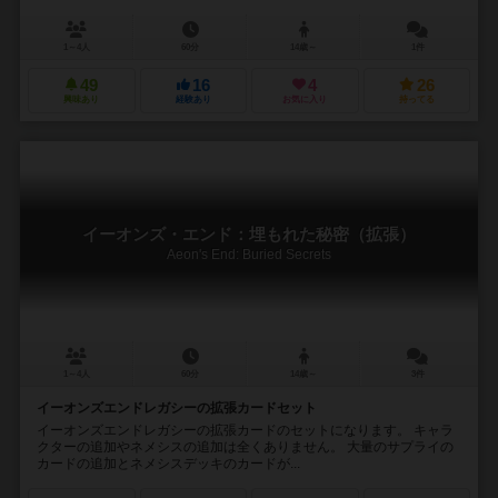
1～4人
60分
14歳～
1件
49
16
4
26
興味あり
経験あり
お気に入り
持ってる
イーオンズ・エンド：埋もれた秘密（拡張）
Aeon's End: Buried Secrets
1～4人
60分
14歳～
3件
イーオンズエンドレガシーの拡張カードセット
イーオンズエンドレガシーの拡張カードのセットになります。 キャラ
クターの追加やネメシスの追加は全くありません。 大量のサプライの
カードの追加とネメシスデッキのカードが...