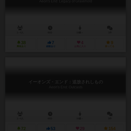
Aeon's End: Legacy of Gravehold
1～4人
60分
14歳～
1件
38
7
4
9
興味あり
経験あり
お気に入り
持ってる
イーオンズ・エンド：追放されしもの
Aeon's End: Outcasts
1～4人
60分
14歳～
5件
72
53
29
154