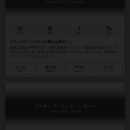
Aeon's End: The New Age
1～4人
60分
14歳～
8件
プチレガシーシステムの新たな時代！！
定価は税込9900円です 《破孔魔術師》となり 人類最後の拠点 グレイ
ブホールドに迫り来る 名無きもの(ネームレス)《ネメシス》を撃退せ
よ！ ドミニオンのようにゲー...
142
149
80
351
興味あり
経験あり
お気に入り
持ってる
イーオンズ・エンド：レガシー
Aeon's End: Legacy