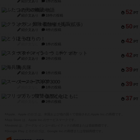
紹介文あり
1件の投稿
ふたつの街の物語
52
PT
紹介文あり
18件の投稿
クランク! ：冒険者たち（拡張）
50
PT
紹介文あり
4件の投稿
とうほうの！
42
PT
紹介文なし
1件の投稿
スターマイン・ラミー ポケット
42
PT
紹介文あり
2件の投稿
海兵隊
39
PT
紹介文あり
1件の投稿
スーパーストア3000
39
PT
紹介文なし
1件の投稿
フリップ７：復讐心とともに
37
PT
紹介文なし
2件の投稿
※Apple、Apple のロゴ は、米国および他の国々で登録されたApple Inc.の商標です。
※App Store は、Apple Inc.のサービスマークです。
※Android は、グーグル インコーポレイテッドの商標または登録商標です。
※Google Play とそのロゴは、Google Inc.の商標または登録商標です。