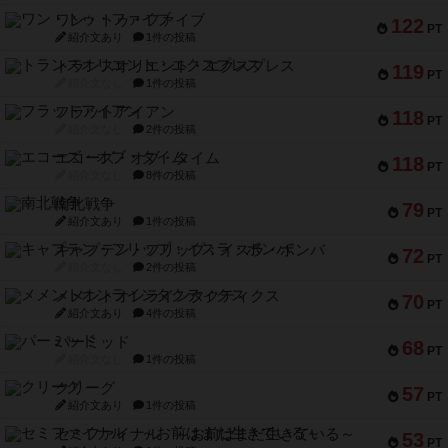
ワン・トゥ・ファイブ
122
PT
紹介文あり
1件の投稿
トランスオリエント・エクスプレス
119
PT
紹介文なし
1件の投稿
フラットアイアン
118
PT
紹介文なし
2件の投稿
エコーズ・オブ・タイム
118
PT
紹介文なし
8件の投稿
南北戦争
79
PT
紹介文あり
1件の投稿
キャプテン・フリップ：イスラ・ボンバ
72
PT
紹介文なし
2件の投稿
メメントオンラインタクティクス
70
PT
紹介文あり
4件の投稿
パーミッド
68
PT
紹介文なし
1件の投稿
クリーグ
57
PT
紹介文あり
1件の投稿
セミファイナル ～お前はまだ生きている～
53
PT