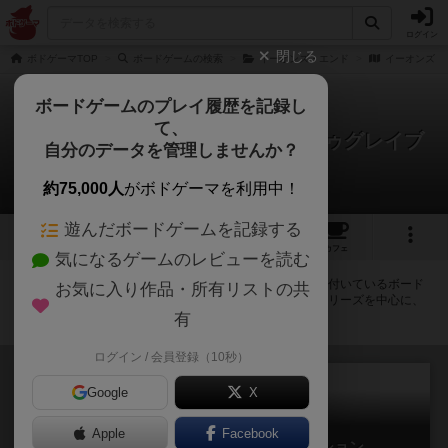
ログイン
閉じる
ボドゲーマTOP
ボードゲームの検索
イーオンズ・エンド
イーオンズ・
ボードゲームのプレイ履歴を記録し
て、
イーオンズ・エンド：リターントゥグレイブ
自分のデータを管理しませんか？
ホールド
拡張/関連作品 18件
約75,000人
がボドゲーマを利用中！
遊んだボードゲームを記録する
1
2
トップ
画像
動画
レビュー
カフェ
気になるゲームのレビューを読む
イーオンズ・エンド：リターントゥグレイブホールドに紐付いているボード
お気に入り作品・所有リストの共
ゲーム一覧です。拡張版・続編・リメイク版などの同じシリーズを中心に、
関連性の強い作品をまとめています。
有
ログイン / 会員登録（10秒）
Google
X
Apple
Facebook
イーオンズ・エンド: エヴォリューション