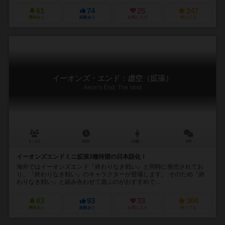
61
74
25
247
興味あり
経験あり
お気に入り
持ってる
イーオンズ・エンド：虚空（拡張）
Aeon's End: The Void
1～4人
60分
14歳～
6件
イーオンズエンドミニ拡張3種待望の日本語化！
海外ではイーオンズエンド『終わりなき戦い』と同時に発売されてお
り、『終わりなき戦い』のキャラクターが登場します。 そのため『終
わりなき戦い』と組み合わせて遊ぶのがおすすめで...
83
93
33
304
興味あり
経験あり
お気に入り
持ってる