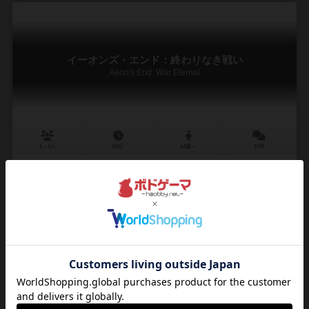
イーオンズ・エンド：終わりなき戦い
Aeon's End: War Eternal
1～4人
60分
14歳～
15件
イーオンズエンドの続編にして1つ目の独立拡張 終わりなき戦い！！
定価は税込6380円です イーオンズエンドの続編にして1つ目の独立拡
張 終わりなき戦い！！ (以下終戦と表記します) 基本も終戦も単体で遊
べます 基本と終戦を...
351
454
207
751
興味あり
経験あり
お気に入り
持ってる