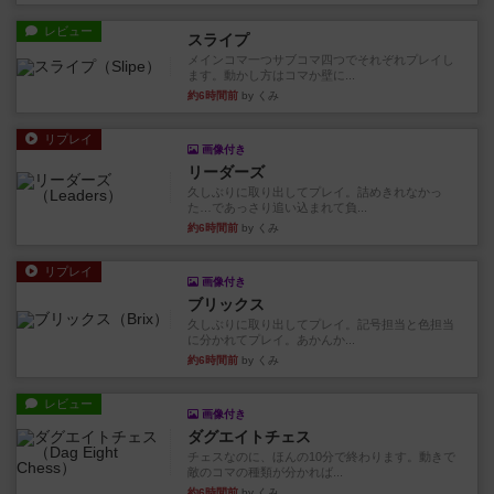
レビュー
スライプ
メインコマ一つサブコマ四つでそれぞれプレイし
ます。動かし方はコマか壁に...
約6時間前
by くみ
リプレイ
画像付き
リーダーズ
久しぶりに取り出してプレイ。詰めきれなかっ
た…であっさり追い込まれて負...
約6時間前
by くみ
リプレイ
画像付き
ブリックス
久しぶりに取り出してプレイ。記号担当と色担当
に分かれてプレイ。あかんか...
約6時間前
by くみ
レビュー
画像付き
ダグエイトチェス
チェスなのに、ほんの10分で終わります。動きで
敵のコマの種類が分かれば...
約6時間前
by くみ