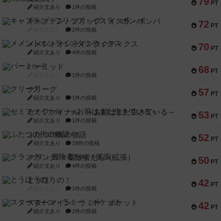
79
PT
紹介文あり
1件の投稿
キャプテン・フリップ：イスラ・ボンバ
72
PT
紹介文なし
2件の投稿
メメントオンラインタクティクス
70
PT
紹介文あり
4件の投稿
パーミッド
68
PT
紹介文なし
1件の投稿
クリーグ
57
PT
紹介文あり
1件の投稿
セミファイナル ～お前はまだ生きている～
53
PT
紹介文あり
1件の投稿
ふたつの街の物語
52
PT
紹介文あり
18件の投稿
クランク! ：冒険者たち（拡張）
50
PT
紹介文あり
4件の投稿
とうほうの！
42
PT
紹介文なし
1件の投稿
スターマイン・ラミー ポケット
42
PT
紹介文あり
2件の投稿