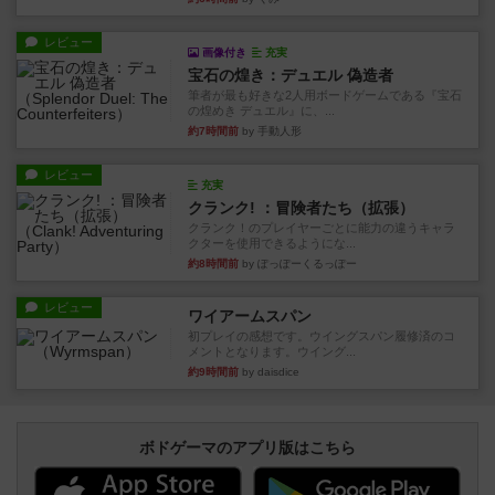
レビュー
画像付き
充実
宝石の煌き：デュエル 偽造者
筆者が最も好きな2人用ボードゲームである『宝石
の煌めき デュエル』に、...
約7時間前
by 手動人形
レビュー
充実
クランク! ：冒険者たち（拡張）
クランク！のプレイヤーごとに能力の違うキャラ
クターを使用できるようにな...
約8時間前
by ぽっぽーくるっぽー
レビュー
ワイアームスパン
初プレイの感想です。ウイングスパン履修済のコ
メントとなります。ウイング...
約9時間前
by daisdice
ボドゲーマのアプリ版はこちら