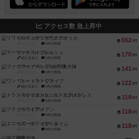
アクセス数 急上昇中
リワイルド：サウスアメリカ
552
PT
紹介文なし
2件の投稿
マーケットフレッシュ
170
PT
紹介文あり
1件の投稿
ファイアー・ブルズ / 火牛陣
141
PT
紹介文なし
1件の投稿
ワン・トゥ・ファイブ
122
PT
紹介文あり
1件の投稿
トランスオリエント・エクスプレス
119
PT
紹介文なし
1件の投稿
フラットアイアン
118
PT
紹介文なし
2件の投稿
エコーズ・オブ・タイム
118
PT
紹介文なし
8件の投稿
南北戦争