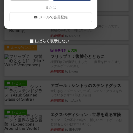
このゲームをした際、3ゲー...
約2時間前
by 155973
または
メールで会員登録
レビュー
ジンラミー
トランプで遊べる2人対戦の麻雀風ゲームです。
10枚の手札で、同じスーツ...
約4時間前
by OSAっち
しばらく表示しない
ルール/インスト
画像付き
充実
フリップ７：復讐心とともに
概要Flip 7が復活しました――復讐を伴って!オリ
ジナルゲームの楽し...
約4時間前
by jurong
レビュー
アズール：シントラのステンドグラス
大好きなアズールシリーズ。ステンドグラスを作
っていきます✨1部より自由...
約5時間前
by しんたろ
レビュー
エクスペディション：世界を巡る冒険
クラマー氏の不朽の名作。新しいボードゲームほ
どおもしろいはず？いいえ。...
約5時間前
by 田中昌平