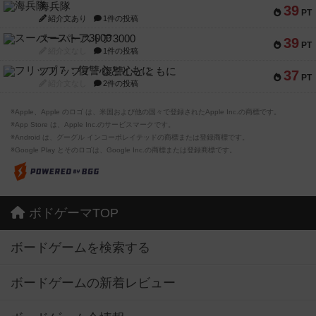
海兵隊
39
PT
紹介文あり
1件の投稿
スーパーストア3000
39
PT
紹介文なし
1件の投稿
フリップ７：復讐心とともに
37
PT
紹介文なし
2件の投稿
※Apple、Apple のロゴ は、米国および他の国々で登録されたApple Inc.の商標です。
※App Store は、Apple Inc.のサービスマークです。
※Android は、グーグル インコーポレイテッドの商標または登録商標です。
※Google Play とそのロゴは、Google Inc.の商標または登録商標です。
ボドゲーマTOP
ボードゲームを検索する
ボードゲームの新着レビュー