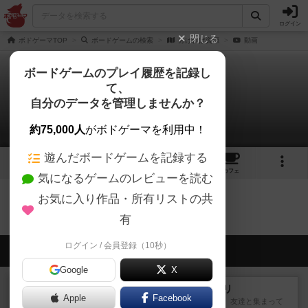
ログイン
閉じる
ボドゲーマTOP
ボードゲームの検索
分ければ資源
動画
ボードゲームのプレイ履歴を記録し
て、
分ければ資源
自分のデータを管理しませんか？
0件の動画
約75,000人
がボドゲーマを利用中！
遊んだボードゲームを記録する
2
2
7
トップ
画像
動画
レビュー
カフェ
気になるゲームのレビューを読む
お気に入り作品・所有リストの共
分ければ資源のトップに戻る
有
ログイン / 会員登録（10秒）
会員の新しい投稿
Google
X
レビュー
ナンジャモンジャ・ミドリ
Apple
Facebook
私は吃音を持っているのですが、友達と集まって