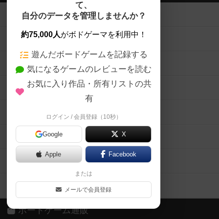
て、
ボードゲームを検索する
自分のデータを管理しませんか？
約75,000人
がボドゲーマを利用中！
ボードゲームの新着レビュー
遊んだボードゲームを記録する
ボードゲーム会情報
気になるゲームのレビューを読む
お気に入り作品・所有リストの共
メカニクス特集
有
掲示板・トピックス
ログイン / 会員登録（10秒）
Google
X
ボドとも・会員一覧
Apple
Facebook
ボードゲーム業界コラム
または
ボドゲーマご利用案内
メールで会員登録
ボードゲーム通販