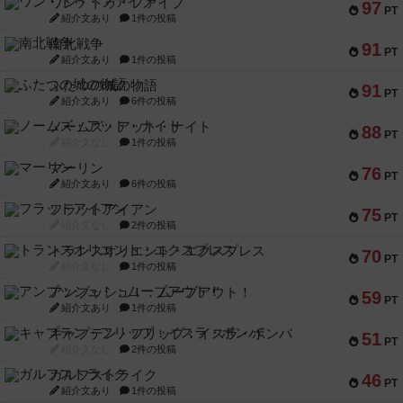
ワン・トゥ・ファイブ
97
PT
紹介文あり
1件の投稿
南北戦争
91
PT
紹介文あり
1件の投稿
ふたつの城の物語
91
PT
紹介文あり
6件の投稿
ノームズ・アット・ナイト
88
PT
紹介文なし
1件の投稿
マーリン
76
PT
紹介文あり
6件の投稿
フラットアイアン
75
PT
紹介文なし
2件の投稿
トランスオリエント・エクスプレス
70
PT
紹介文なし
1件の投稿
アンブッシュ！：ムーブアウト！
59
PT
紹介文あり
1件の投稿
キャプテン・フリップ：イスラ・ボンバ
51
PT
紹介文なし
2件の投稿
ガルフストライク
46
PT
紹介文あり
1件の投稿