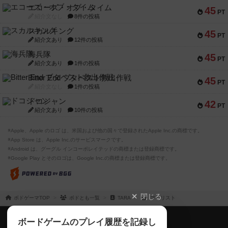
エコーズ・オブ・タイム
45
PT
紹介文なし
8件の投稿
スカルキング
45
PT
紹介文あり
12件の投稿
海兵隊
45
PT
紹介文あり
1件の投稿
Bitter End ブタペスト救出作戦
45
PT
紹介文なし
1件の投稿
ドコジャン
42
PT
紹介文あり
10件の投稿
※Apple、Apple のロゴ は、米国および他の国々で登録されたApple Inc.の商標です。
※App Store は、Apple Inc.のサービスマークです。
※Android は、グーグル インコーポレイテッドの商標または登録商標です。
※Google Play とそのロゴは、Google Inc.の商標または登録商標です。
閉じる
ボドゲーマTOP
ボドとも一覧
TARA
マイリスト
ボドゲーマTOP
ボードゲームのプレイ履歴を記録し