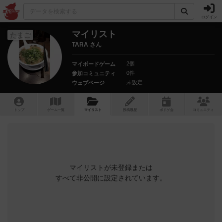
ログイン
マイリスト
たまご
TARA さん
2個
マイボードゲーム
0件
参加コミュニティ
未設定
ウェブページ
トップ
ゲーム一覧
マイリスト
投稿履歴
ボ
ドゲ
会
コミュニティ
マイリストが未登録または
すべて非公開に設定されています。