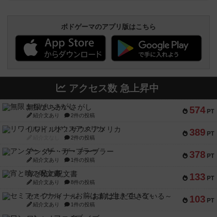
ボドゲーマのアプリ版はこちら
アクセス数 急上昇中
無限まちがいさがし
574
PT
紹介文あり
2件の投稿
リワイルド：サウスアメリカ
389
PT
紹介文なし
2件の投稿
アンダー・ザ・テーブラー
378
PT
紹介文あり
1件の投稿
宵と暁の呪文書
133
PT
紹介文あり
8件の投稿
セミファイナル ～お前はまだ生きている～
103
PT
紹介文あり
1件の投稿