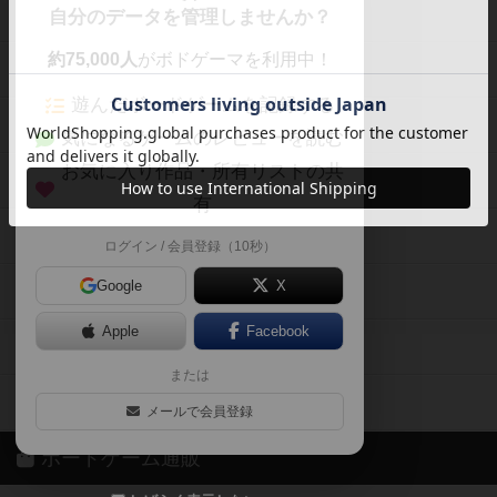
ボードゲームを検索する
自分のデータを管理しませんか？
約75,000人
がボドゲーマを利用中！
ボードゲームの新着レビュー
遊んだボードゲームを記録する
ボードゲーム会情報
気になるゲームのレビューを読む
お気に入り作品・所有リストの共
メカニクス特集
有
掲示板・トピックス
ログイン / 会員登録（10秒）
Google
X
ボドとも・会員一覧
Apple
Facebook
ボードゲーム業界コラム
または
ボドゲーマご利用案内
メールで会員登録
ボードゲーム通販