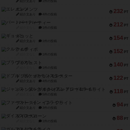
紹介文あり
1件の投稿
エレメンツ
232
PT
紹介文あり
4件の投稿
バー！パーティー
212
PT
紹介文なし
1件の投稿
ギョッと
154
PT
紹介文あり
1件の投稿
クルティボ
152
PT
紹介文なし
1件の投稿
ブラヴェスト
140
PT
紹介文なし
1件の投稿
ドブル：ポケットモンスター
122
PT
紹介文あり
4件の投稿
ジャンヌ・ダルク-オルレアン ドロー＆ライト
118
PT
紹介文なし
5件の投稿
ファースト・イン・フライト
94
PT
紹介文あり
3件の投稿
ダイススローン
88
PT
紹介文なし
1件の投稿
ガルフストライク