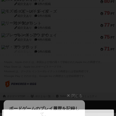
80
PT
紹介文あり
1件の投稿
モズビ－ズ・レイダ－ズ
79
PT
紹介文あり
1件の投稿
リー対グラント
77
PT
紹介文あり
1件の投稿
ブレーキング・アウェイ
75
PT
紹介文あり
4件の投稿
ザ・フラッド
71
PT
紹介文なし
1件の投稿
※Apple、Apple のロゴ は、米国および他の国々で登録されたApple Inc.の商標です。
※App Store は、Apple Inc.のサービスマークです。
※Android は、グーグル インコーポレイテッドの商標または登録商標です。
※Google Play とそのロゴは、Google Inc.の商標または登録商標です。
閉じる
ボドゲーマTOP
ボドとも一覧
TARA
参加コミュニティ
ボドゲーマTOP
ボードゲームのプレイ履歴を記録し
て、