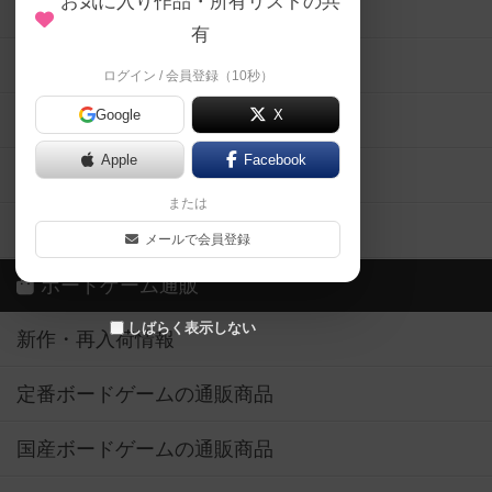
お気に入り作品・所有リストの共
メカニクス特集
有
掲示板・トピックス
ログイン / 会員登録（10秒）
Google
X
ボドとも・会員一覧
Apple
Facebook
ボードゲーム業界コラム
または
ボドゲーマご利用案内
メールで会員登録
ボードゲーム通販
しばらく表示しない
新作・再入荷情報
定番ボードゲームの通販商品
国産ボードゲームの通販商品