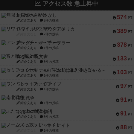
アクセス数 急上昇中
無限まちがいさがし
574
PT
紹介文あり
2件の投稿
リワイルド：サウスアメリカ
389
PT
紹介文なし
2件の投稿
アンダー・ザ・テーブラー
378
PT
紹介文あり
1件の投稿
宵と暁の呪文書
133
PT
紹介文あり
8件の投稿
セミファイナル ～お前はまだ生きている～
103
PT
紹介文あり
1件の投稿
ワン・トゥ・ファイブ
97
PT
紹介文あり
1件の投稿
南北戦争
91
PT
紹介文あり
1件の投稿
ふたつの城の物語
91
PT
紹介文あり
6件の投稿
ノームズ・アット・ナイト
88
PT
紹介文なし
1件の投稿