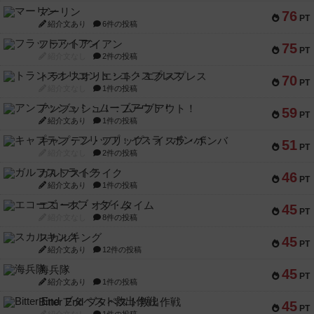
マーリン
76
PT
紹介文あり
6件の投稿
フラットアイアン
75
PT
紹介文なし
2件の投稿
トランスオリエント・エクスプレス
70
PT
紹介文なし
1件の投稿
アンブッシュ！：ムーブアウト！
59
PT
紹介文あり
1件の投稿
キャプテン・フリップ：イスラ・ボンバ
51
PT
紹介文なし
2件の投稿
ガルフストライク
46
PT
紹介文あり
1件の投稿
エコーズ・オブ・タイム
45
PT
紹介文なし
8件の投稿
スカルキング
45
PT
紹介文あり
12件の投稿
海兵隊
45
PT
紹介文あり
1件の投稿
Bitter End ブタペスト救出作戦
45
PT