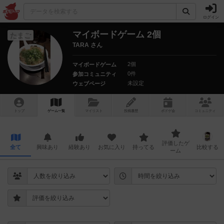
ログイン
マイボードゲーム 2個
たまご
TARA さん
2個
マイボードゲーム
0件
参加コミュニティ
未設定
ウェブページ
トップ
ゲーム一覧
マイリスト
投稿履歴
ボ
ドゲ
会
コミュニティ
評価したゲ
全て
興味あり
経験あり
お気に入り
持ってる
比較する
ーム