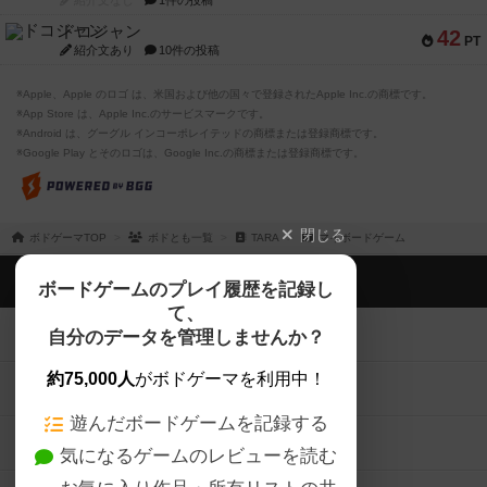
紹介文なし
1件の投稿
ドコジャン
42
PT
紹介文あり
10件の投稿
※Apple、Apple のロゴ は、米国および他の国々で登録されたApple Inc.の商標です。
※App Store は、Apple Inc.のサービスマークです。
※Android は、グーグル インコーポレイテッドの商標または登録商標です。
※Google Play とそのロゴは、Google Inc.の商標または登録商標です。
閉じる
ボドゲーマTOP
ボドとも一覧
TARA
マイボードゲーム
ボドゲーマTOP
ボードゲームのプレイ履歴を記録し
て、
ボードゲームを検索する
自分のデータを管理しませんか？
約75,000人
がボドゲーマを利用中！
ボードゲームの新着レビュー
遊んだボードゲームを記録する
ボードゲーム会情報
気になるゲームのレビューを読む