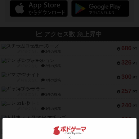
アクセス数 急上昇中
スチームローラーズ
686
PT
紹介文なし
2件の投稿
テンプテーション
326
PT
紹介文なし
2件の投稿
アマナイト
300
PT
紹介文なし
1件の投稿
ギャンブラー
257
PT
紹介文なし
2件の投稿
コレクト！
240
PT
紹介文なし
1件の投稿
トリオンフ ア マレンゴ
236
PT
紹介文あり
1件の投稿
エレメンツ
232
PT
紹介文あり
4件の投稿