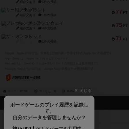
紹介文あり
1件の投稿
リー対グラント
77
PT
紹介文あり
1件の投稿
ブレーキング・アウェイ
75
PT
紹介文あり
4件の投稿
ザ・フラッド
71
PT
紹介文なし
1件の投稿
※Apple、Apple のロゴ は、米国および他の国々で登録されたApple Inc.の商標です。
※App Store は、Apple Inc.のサービスマークです。
※Android は、グーグル インコーポレイテッドの商標または登録商標です。
※Google Play とそのロゴは、Google Inc.の商標または登録商標です。
閉じる
ボドゲーマTOP
ボドとも一覧
TARA
ボドゲーマTOP
ボードゲームのプレイ履歴を記録し
て、
ボードゲームを検索する
自分のデータを管理しませんか？
約75,000人
がボドゲーマを利用中！