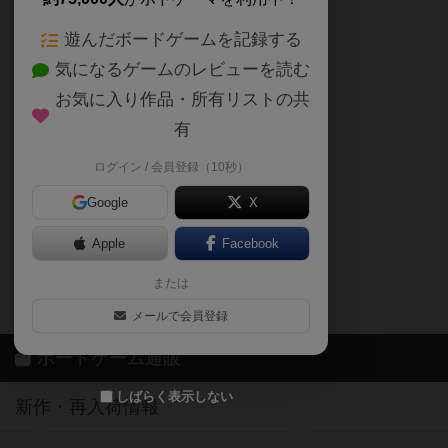
ボードゲームの新着レビュー
遊んだボードゲームを記録する
ボードゲーム会情報
気になるゲームのレビューを読む
お気に入り作品・所有リストの共
メカニクス特集
有
掲示板・トピックス
ログイン / 会員登録（10秒）
Google
X
ボドとも・会員一覧
Apple
Facebook
ボードゲーム業界コラム
または
ボドゲーマご利用案内
メールで会員登録
ボードゲーム通販
しばらく表示しない
新作・再入荷情報