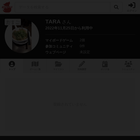
ログイン
TARA
さん
たまご
2022年11月25日から利用中
2個
マイボードゲーム
0件
参加コミュニティ
未設定
ウェブページ
トップ
ゲーム一覧
マイリスト
投稿履歴
ボ
ドゲ
会
コミュニティ
登録されていません