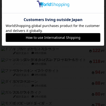
バー！パーティー
212
PT
紹介文なし
1件の投稿
ギョッと
154
PT
紹介文あり
1件の投稿
クルティボ
152
PT
紹介文なし
1件の投稿
ブラヴェスト
140
PT
紹介文なし
1件の投稿
ドブル：ポケットモンスター
122
PT
紹介文あり
4件の投稿
ジャンヌ・ダルク-オルレアン ドロー＆ライト
118
PT
紹介文なし
5件の投稿
ファースト・イン・フライト
94
PT
紹介文あり
3件の投稿
ダイススローン
88
PT
紹介文なし
1件の投稿
ガルフストライク
80
PT
紹介文あり
1件の投稿
モズビ－ズ・レイダ－ズ
79
PT