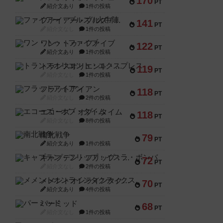
170
PT
紹介文あり
1件の投稿
ファイアー・ブルズ / 火牛陣
141
PT
紹介文なし
1件の投稿
ワン・トゥ・ファイブ
122
PT
紹介文あり
1件の投稿
トランスオリエント・エクスプレス
119
PT
紹介文なし
1件の投稿
フラットアイアン
118
PT
紹介文なし
2件の投稿
エコーズ・オブ・タイム
118
PT
紹介文なし
8件の投稿
南北戦争
79
PT
紹介文あり
1件の投稿
キャプテン・フリップ：イスラ・ボンバ
72
PT
紹介文なし
2件の投稿
メメントオンラインタクティクス
70
PT
紹介文あり
4件の投稿
パーミッド
68
PT
紹介文なし
1件の投稿