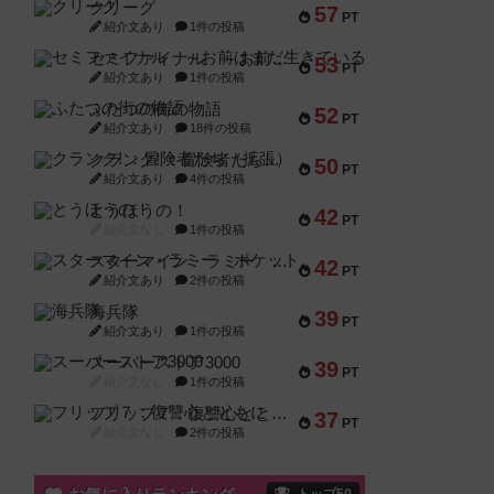
クリーグ
57
PT
紹介文あり
1件の投稿
セミファイナル ～お前はまだ生きている～
53
PT
紹介文あり
1件の投稿
ふたつの街の物語
52
PT
紹介文あり
18件の投稿
クランク! ：冒険者たち（拡張）
50
PT
紹介文あり
4件の投稿
とうほうの！
42
PT
紹介文なし
1件の投稿
スターマイン・ラミー ポケット
42
PT
紹介文あり
2件の投稿
海兵隊
39
PT
紹介文あり
1件の投稿
スーパーストア3000
39
PT
紹介文なし
1件の投稿
フリップ７：復讐心とともに
37
PT
紹介文なし
2件の投稿