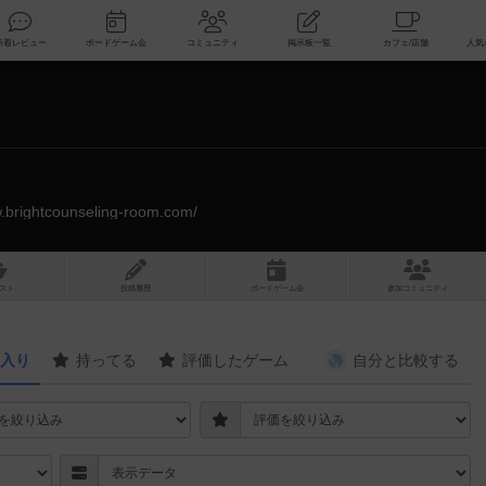
索
新着レビュー
ボードゲーム会
コミュニティ
掲示板一覧
w.brightcounseling-room.com/
スト
投稿履歴
ボ
ー
ドゲ
ーム
会
参加
コミュニティ
入り
持ってる
評価したゲーム
自分と
比較する