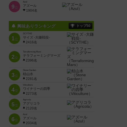
Azul
9
アズール
位
1904名
興味ありランキング
トップ50
SCYTHE
1
サイズ -大鎌戦役-
位
2416名
Terraforming Mars
2
テラフォーミングマーズ
位
2396名
Stone Garden
3
枯山水
位
2281名
Viticulture
4
ワイナリーの四季
位
2273名
Agricola
5
アグリコラ
位
2120名
Azul
6
アズール
位
2034名