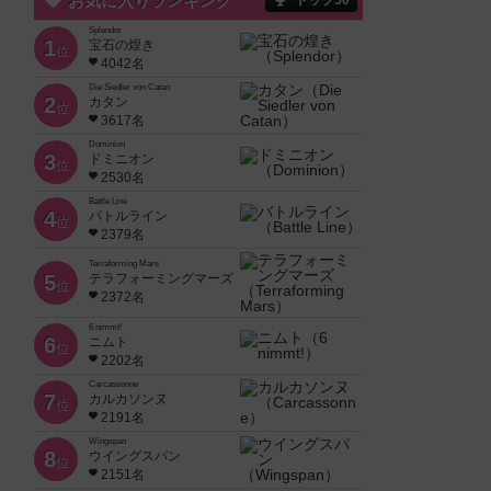
お気に入りランキング
トップ50
Splendor
1
宝石の煌き
位
4042名
Die Siedler von Catan
2
カタン
位
3617名
Dominion
3
ドミニオン
位
2530名
Battle Line
4
バトルライン
位
2379名
Terraforming Mars
5
テラフォーミングマーズ
位
2372名
6 nimmt!
6
ニムト
位
2202名
Carcassonne
7
カルカソンヌ
位
2191名
Wingspan
8
ウイングスパン
位
2151名