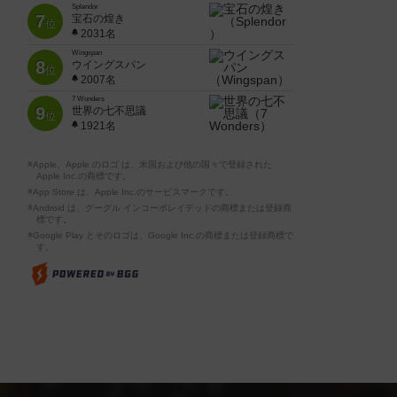
Splendor
7
宝石の煌き
位
2031名
Wingspan
8
ウイングスパン
位
2007名
7 Wonders
9
世界の七不思議
位
1921名
※Apple、Apple のロゴ は、米国および他の国々で登録された
Apple Inc.の商標です。
※App Store は、Apple Inc.のサービスマークです。
※Android は、グーグル インコーポレイテッドの商標または登録商
標です。
※Google Play とそのロゴは、Google Inc.の商標または登録商標で
す。