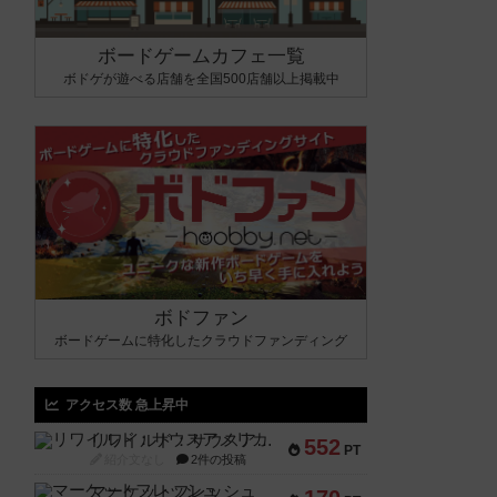
ボードゲームカフェ一覧
ボドゲが遊べる店舗を全国500店舗以上掲載中
ボドファン
ボードゲームに特化したクラウドファンディング
アクセス数 急上昇中
リワイルド：サウスアメリカ
552
PT
紹介文なし
2件の投稿
マーケットフレッシュ