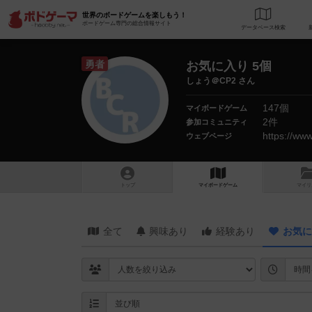
世界のボードゲームを楽しもう！
ボードゲーム専門の総合情報サイト
データベース
検
勇者
お気に入り 5個
しょう＠CP2 さん
147個
マイボードゲーム
2件
参加コミュニティ
https://ww
ウェブページ
トップ
マイボードゲーム
マイリ
全て
興味あり
経験あり
お気に