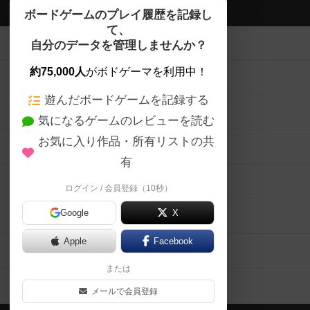
ボドゲーマTOP
ボードゲームのプレイ履歴を記録し
て、
ボードゲームを検索する
自分のデータを管理しませんか？
約75,000人
がボドゲーマを利用中！
ボードゲームの新着レビュー
遊んだボードゲームを記録する
ボードゲーム会情報
気になるゲームのレビューを読む
お気に入り作品・所有リストの共
メカニクス特集
有
掲示板・トピックス
ログイン / 会員登録（10秒）
Google
X
ボドとも・会員一覧
Apple
Facebook
ボードゲーム業界コラム
または
ボドゲーマご利用案内
メールで会員登録