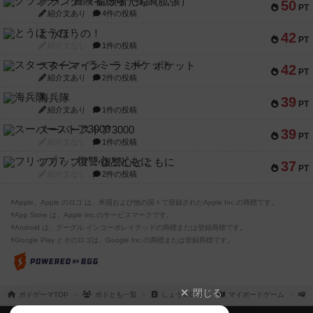
クランク! ：冒険者たち（拡張）
50
PT
紹介文あり
4件の投稿
とうほうの！
42
PT
紹介文なし
1件の投稿
スターマイン・ラミー ポケット
42
PT
紹介文あり
2件の投稿
海兵隊
39
PT
紹介文あり
1件の投稿
スーパーストア3000
39
PT
紹介文なし
1件の投稿
フリップ７：復讐心とともに
37
PT
紹介文なし
2件の投稿
※Apple、Apple のロゴ は、米国および他の国々で登録されたApple Inc.の商標です。
※App Store は、Apple Inc.のサービスマークです。
※Android は、グーグル インコーポレイテッドの商標または登録商標です。
※Google Play とそのロゴは、Google Inc.の商標または登録商標です。
閉じる
ボドゲーマTOP
ボドとも一覧
しょう＠CP2
マイボードゲーム