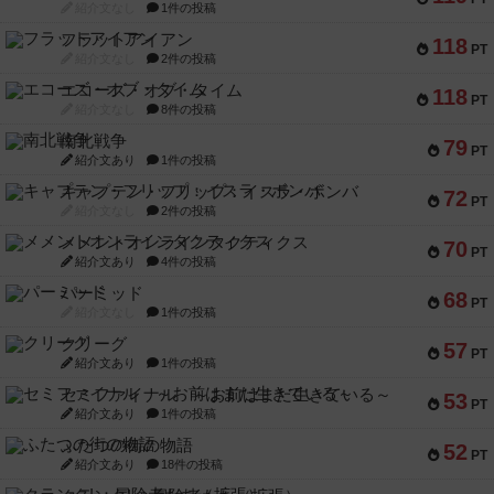
紹介文なし
1件の投稿
フラットアイアン
118
PT
紹介文なし
2件の投稿
エコーズ・オブ・タイム
118
PT
紹介文なし
8件の投稿
南北戦争
79
PT
紹介文あり
1件の投稿
キャプテン・フリップ：イスラ・ボンバ
72
PT
紹介文なし
2件の投稿
メメントオンラインタクティクス
70
PT
紹介文あり
4件の投稿
パーミッド
68
PT
紹介文なし
1件の投稿
クリーグ
57
PT
紹介文あり
1件の投稿
セミファイナル ～お前はまだ生きている～
53
PT
紹介文あり
1件の投稿
ふたつの街の物語
52
PT
紹介文あり
18件の投稿