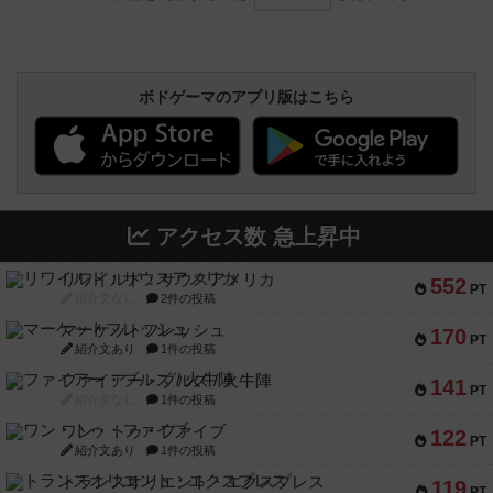
ボドゲーマのアプリ版はこちら
アクセス数 急上昇中
リワイルド：サウスアメリカ
552
PT
紹介文なし
2件の投稿
マーケットフレッシュ
170
PT
紹介文あり
1件の投稿
ファイアー・ブルズ / 火牛陣
141
PT
紹介文なし
1件の投稿
ワン・トゥ・ファイブ
122
PT
紹介文あり
1件の投稿
トランスオリエント・エクスプレス
119
PT