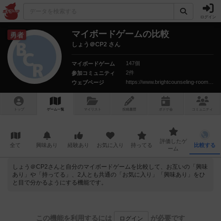
ログイン
マイボードゲームの比較
勇者
しょう＠CP2 さん
147個
マイボードゲーム
2件
参加コミュニティ
https://www.brightcounseling-room.com/
ウェブページ
トップ
ゲーム一覧
マイリスト
投稿履歴
ボ
ドゲ
会
コミュニティ
評価したゲ
全て
興味あり
経験あり
お気に入り
持ってる
比較する
ーム
しょう＠CP2さんと自分のマイボードゲームを比較して、お互いの「興味
あり」や「持ってる」、2人とも共通の「お気に入り」「興味あり」をひ
と目で分かるようにする機能です。
この機能を利用するには
が必要です
ログイン