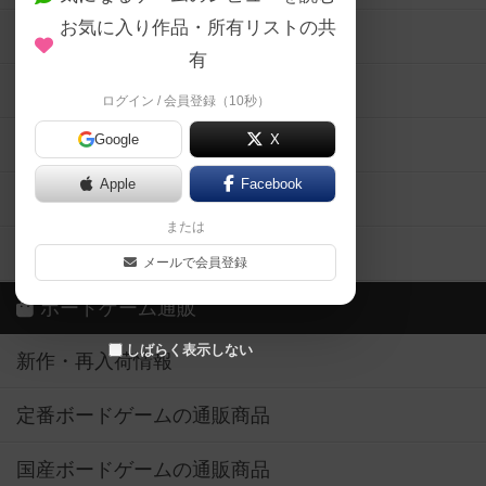
お気に入り作品・所有リストの共
メカニクス特集
有
掲示板・トピックス
ログイン / 会員登録（10秒）
Google
X
ボドとも・会員一覧
Apple
Facebook
ボードゲーム業界コラム
または
ボドゲーマご利用案内
メールで会員登録
ボードゲーム通販
しばらく表示しない
新作・再入荷情報
定番ボードゲームの通販商品
国産ボードゲームの通販商品