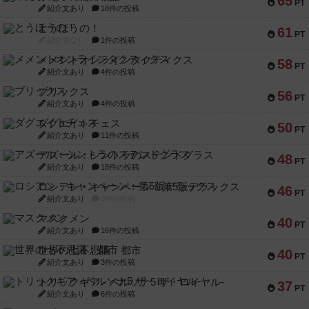
65
PT
紹介文あり
18件の投稿
とうほうの！
61
PT
紹介文なし
1件の投稿
メメントオンラインタクティクス
58
PT
紹介文あり
4件の投稿
ブリックス
56
PT
紹介文あり
4件の投稿
ダグエイトチェス
50
PT
紹介文あり
11件の投稿
アズール：シントラのステンドグラス
48
PT
紹介文あり
18件の投稿
ロシアン・キャンペーン：第5版デラックス
46
PT
紹介文あり
0件の投稿
マスクメン
40
PT
紹介文あり
16件の投稿
世界の七不思議：都市
40
PT
紹介文あり
3件の投稿
トリックギア - ペルソナ5 ザ・ロイヤル-
37
PT
紹介文あり
6件の投稿