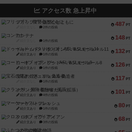
アクセス数 急上昇中
フリップ７：復讐心とともに
487
PT
紹介文なし
2件の投稿
コンテナ
148
PT
紹介文なし
1件の投稿
ドゥームド・バタリオンズ：ASLモジュール11
132
PT
紹介文あり
1件の投稿
コード・オブ・ブシドー：ASLモジュール8
126
PT
紹介文あり
1件の投稿
宝石の煌き：デュエル 偽造者
117
PT
紹介文なし
1件の投稿
クランク! ：冒険者たち（拡張）
101
PT
紹介文あり
4件の投稿
マーケットフレッシュ
80
PT
紹介文あり
1件の投稿
クロス・オブ・アイアン
68
PT
紹介文あり
3件の投稿
ふたつの街の物語