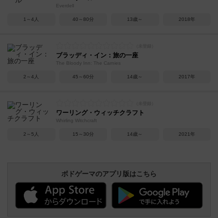
Everdell
1～4人
40～80分
13歳～
2018年
ブラッディ・イン：旅の一座
The Bloody Inn: The Carnies
2～4人
45～60分
14歳～
2017年
ワーリング・ウィッチクラフト
Whirling Witchcraft
2～5人
15～30分
14歳～
2021年
ボドゲーマのアプリ版はこちら