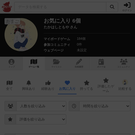
ログイン
お気に入り 6個
たまご
たかはしともや さん
184個
マイボードゲーム
0件
参加コミュニティ
未設定
ウェブページ
トップ
ゲーム一覧
マイリスト
投稿履歴
ボ
ドゲ
会
コミュニティ
評価したゲ
全て
興味あり
経験あり
お気に入り
持ってる
比較する
ーム