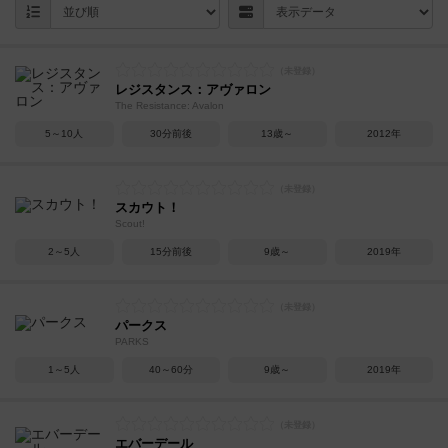
レジスタンス：アヴァロン
The Resistance: Avalon
5～10人
30分前後
13歳～
2012年
スカウト！
Scout!
2～5人
15分前後
9歳～
2019年
パークス
PARKS
1～5人
40～60分
9歳～
2019年
エバーデール