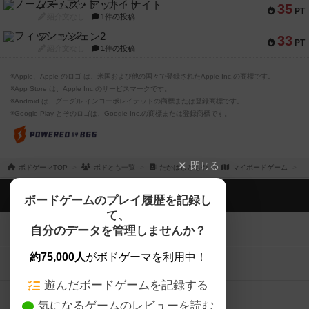
ノームズ・アット・ナイト
35
PT
紹介文なし
1件の投稿
フィッシェン2
33
PT
紹介文なし
1件の投稿
※Apple、Apple のロゴ は、米国および他の国々で登録されたApple Inc.の商標です。
※App Store は、Apple Inc.のサービスマークです。
※Android は、グーグル インコーポレイテッドの商標または登録商標です。
※Google Play とそのロゴは、Google Inc.の商標または登録商標です。
閉じる
ボドゲーマTOP
ボドとも一覧
たかはしともや
マイボードゲーム
ボドゲーマTOP
ボードゲームのプレイ履歴を記録し
て、
ボードゲームを検索する
自分のデータを管理しませんか？
約75,000人
がボドゲーマを利用中！
ボードゲームの新着レビュー
遊んだボードゲームを記録する
ボードゲーム会情報
気になるゲームのレビューを読む