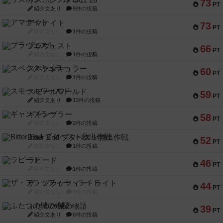
リスボン・トラム 28
73
PT
紹介文あり
9件の投稿
アマナイト
73
PT
紹介文なし
1件の投稿
ブラヴェスト
66
PT
紹介文なし
1件の投稿
スペクタキュラー
60
PT
紹介文なし
1件の投稿
スモールワールド
59
PT
紹介文あり
13件の投稿
ギャンブラー
58
PT
紹介文なし
2件の投稿
Bitter End ブタペスト救出作戦
52
PT
紹介文なし
1件の投稿
ラピード
46
PT
紹介文なし
1件の投稿
ザ・フラッフィー・ライト
44
PT
紹介文なし
0件の投稿
ふたつの城の物語
39
PT
紹介文あり
6件の投稿