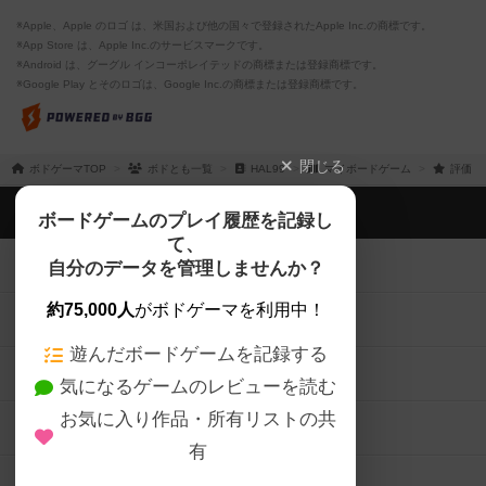
※Apple、Apple のロゴ は、米国および他の国々で登録されたApple Inc.の商標です。
※App Store は、Apple Inc.のサービスマークです。
※Android は、グーグル インコーポレイテッドの商標または登録商標です。
※Google Play とそのロゴは、Google Inc.の商標または登録商標です。
閉じる
ボドゲーマTOP
ボドとも一覧
HAL99
マイボードゲーム
評価し
ボドゲーマTOP
ボードゲームのプレイ履歴を記録し
て、
ボードゲームを検索する
自分のデータを管理しませんか？
約75,000人
がボドゲーマを利用中！
ボードゲームの新着レビュー
遊んだボードゲームを記録する
ボードゲーム会情報
気になるゲームのレビューを読む
お気に入り作品・所有リストの共
メカニクス特集
有
掲示板・トピックス