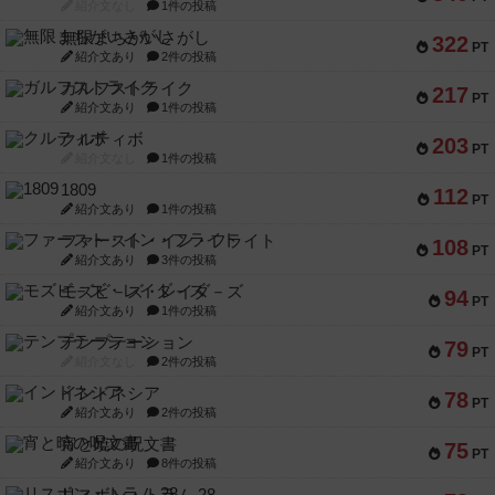
紹介文なし
1件の投稿
無限まちがいさがし
322
PT
紹介文あり
2件の投稿
ガルフストライク
217
PT
紹介文あり
1件の投稿
クルティボ
203
PT
紹介文なし
1件の投稿
1809
112
PT
紹介文あり
1件の投稿
ファースト・イン・フライト
108
PT
紹介文あり
3件の投稿
モズビ－ズ・レイダ－ズ
94
PT
紹介文あり
1件の投稿
テンプテーション
79
PT
紹介文なし
2件の投稿
インドネシア
78
PT
紹介文あり
2件の投稿
宵と暁の呪文書
75
PT
紹介文あり
8件の投稿