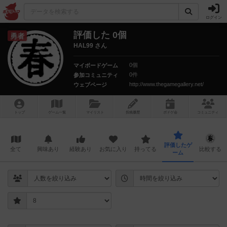
ログイン
評価した 0個
勇者
HAL99 さん
0個
マイボードゲーム
0件
参加コミュニティ
http://www.thegamegallery.net/
ウェブページ
トップ
ゲーム一覧
マイリスト
投稿履歴
ボ
ドゲ
会
コミュニティ
評価したゲ
全て
興味あり
経験あり
お気に入り
持ってる
比較する
ーム