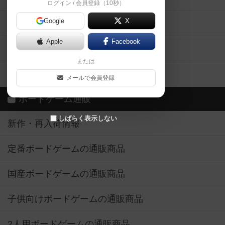
ログイン / 会員登録（10秒）
Google
X
ボドとも・会員一覧
Apple
Facebook
ボードゲーム業界コラム
または
ボドゲーマご利用案内
メールで会員登録
ボードゲーム通販
しばらく表示しない
新作・再入荷情報
定番ボードゲームの通販商品
国産ボードゲームの通販商品
子供向けボードゲームの通販商品
2人用ボードゲームの通販商品