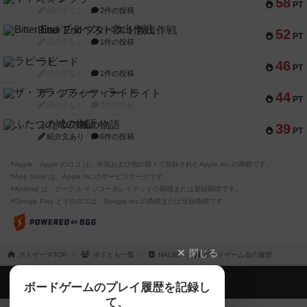
58
PT
紹介文なし
2件の投稿
Bitter End ブタペスト救出作戦
52
PT
紹介文なし
1件の投稿
ラピード
46
PT
紹介文なし
1件の投稿
ザ・フラッフィー・ライト
44
PT
紹介文なし
0件の投稿
ふたつの城の物語
39
PT
紹介文あり
6件の投稿
※Apple、Apple のロゴ は、米国および他の国々で登録されたApple Inc.の商標です。
※App Store は、Apple Inc.のサービスマークです。
※Android は、グーグル インコーポレイテッドの商標または登録商標です。
※Google Play とそのロゴは、Google Inc.の商標または登録商標です。
閉じる
ボドゲーマTOP
ボドとも一覧
HAL99
ボードゲーム会の履歴
ボドゲーマTOP
ボードゲームのプレイ履歴を記録し
て、