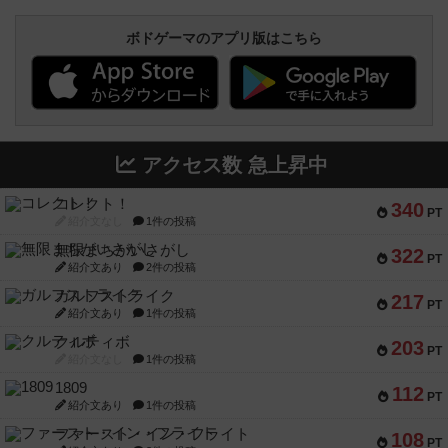
ボドゲーマのアプリ版はこちら
アクセス数 急上昇中
コレクト！
340
PT
紹介文なし
1件の投稿
無限まちがいさがし
322
PT
紹介文あり
2件の投稿
ガルフストライク
217
PT
紹介文あり
1件の投稿
クルティボ
203
PT
紹介文なし
1件の投稿
1809
112
PT
紹介文あり
1件の投稿
ファースト・イン・フライト
108
PT