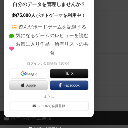
ボードゲームを検索する
自分のデータを管理しませんか？
約75,000人
がボドゲーマを利用中！
ボードゲームの新着レビュー
遊んだボードゲームを記録する
ボードゲーム会情報
気になるゲームのレビューを読む
お気に入り作品・所有リストの共
メカニクス特集
有
掲示板・トピックス
ログイン / 会員登録（10秒）
Google
X
ボドとも・会員一覧
Apple
Facebook
ボードゲーム業界コラム
または
ボドゲーマご利用案内
メールで会員登録
ボードゲーム通販