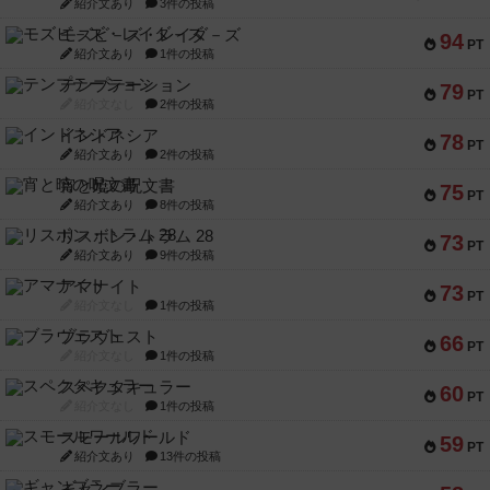
紹介文あり
3件の投稿
モズビ－ズ・レイダ－ズ
94
PT
紹介文あり
1件の投稿
テンプテーション
79
PT
紹介文なし
2件の投稿
インドネシア
78
PT
紹介文あり
2件の投稿
宵と暁の呪文書
75
PT
紹介文あり
8件の投稿
リスボン・トラム 28
73
PT
紹介文あり
9件の投稿
アマナイト
73
PT
紹介文なし
1件の投稿
ブラヴェスト
66
PT
紹介文なし
1件の投稿
スペクタキュラー
60
PT
紹介文なし
1件の投稿
スモールワールド
59
PT
紹介文あり
13件の投稿
ギャンブラー