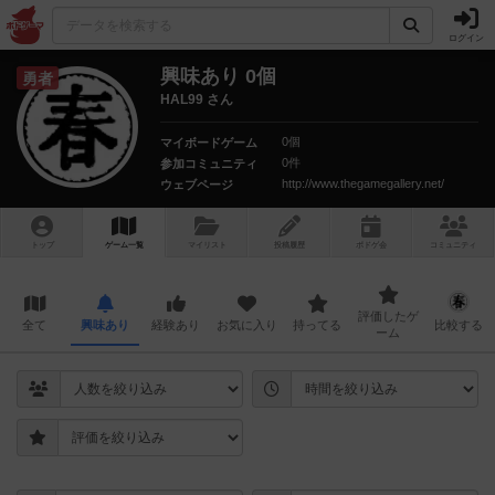
ログイン
興味あり 0個
勇者
HAL99 さん
0個
マイボードゲーム
0件
参加コミュニティ
http://www.thegamegallery.net/
ウェブページ
トップ
ゲーム一覧
マイリスト
投稿履歴
ボ
ドゲ
会
コミュニティ
評価したゲ
全て
興味あり
経験あり
お気に入り
持ってる
比較する
ーム