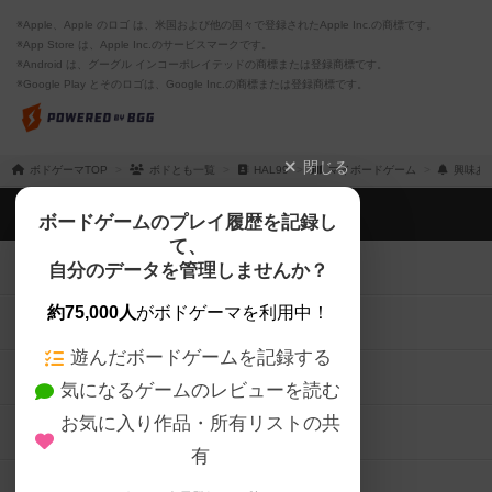
※Apple、Apple のロゴ は、米国および他の国々で登録されたApple Inc.の商標です。
※App Store は、Apple Inc.のサービスマークです。
※Android は、グーグル インコーポレイテッドの商標または登録商標です。
※Google Play とそのロゴは、Google Inc.の商標または登録商標です。
閉じる
ボドゲーマTOP
ボドとも一覧
HAL99
マイボードゲーム
興味あ
ボドゲーマTOP
ボードゲームのプレイ履歴を記録し
て、
ボードゲームを検索する
自分のデータを管理しませんか？
約75,000人
がボドゲーマを利用中！
ボードゲームの新着レビュー
遊んだボードゲームを記録する
ボードゲーム会情報
気になるゲームのレビューを読む
お気に入り作品・所有リストの共
メカニクス特集
有
掲示板・トピックス