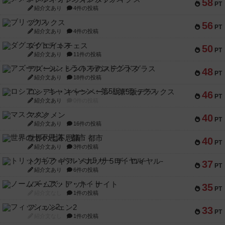
58
PT
紹介文あり
4件の投稿
ブリックス
56
PT
紹介文あり
4件の投稿
ダグエイトチェス
50
PT
紹介文あり
11件の投稿
アズール：シントラのステンドグラス
48
PT
紹介文あり
18件の投稿
ロシアン・キャンペーン：第5版デラックス
46
PT
紹介文あり
0件の投稿
マスクメン
40
PT
紹介文あり
16件の投稿
世界の七不思議：都市
40
PT
紹介文あり
3件の投稿
トリックギア - ペルソナ5 ザ・ロイヤル-
37
PT
紹介文あり
6件の投稿
ノームズ・アット・ナイト
35
PT
紹介文なし
1件の投稿
フィッシェン2
33
PT
紹介文なし
1件の投稿