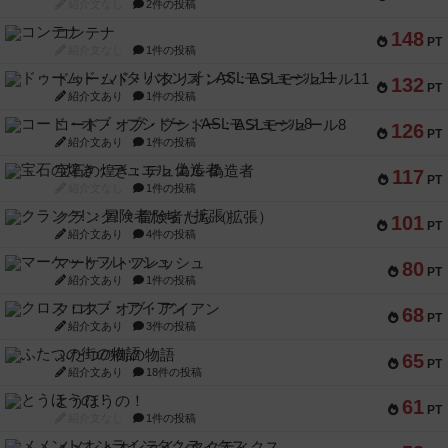
紹介文なし
2件の投稿
コンテナ
148
PT
紹介文なし
1件の投稿
ドゥームド・バタリオンズ：ASLモジュール11
132
PT
紹介文あり
1件の投稿
コード・オブ・ブシドー：ASLモジュール8
126
PT
紹介文あり
1件の投稿
宝石の煌き：デュエル 偽造者
117
PT
紹介文なし
1件の投稿
クランク! ：冒険者たち（拡張）
101
PT
紹介文あり
4件の投稿
マーケットフレッシュ
80
PT
紹介文あり
1件の投稿
クロス・オブ・アイアン
68
PT
紹介文あり
3件の投稿
ふたつの街の物語
65
PT
紹介文あり
18件の投稿
とうほうの！
61
PT
紹介文なし
1件の投稿
メメントオンラインタクティクス