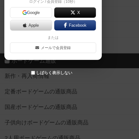
ログイン / 会員登録（10秒）
Google
X
ボドとも・会員一覧
Apple
Facebook
ボードゲーム業界コラム
または
ボドゲーマご利用案内
メールで会員登録
ボードゲーム通販
しばらく表示しない
新作・再入荷情報
定番ボードゲームの通販商品
国産ボードゲームの通販商品
子供向けボードゲームの通販商品
2人用ボードゲームの通販商品