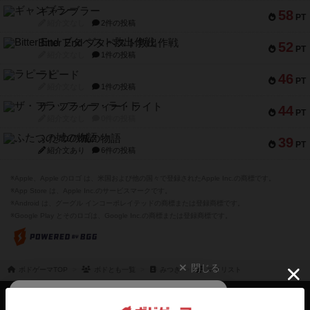
ギャンブラー
58
PT
紹介文なし
2件の投稿
Bitter End ブタペスト救出作戦
52
PT
紹介文なし
1件の投稿
ラピード
46
PT
紹介文なし
1件の投稿
ザ・フラッフィー・ライト
44
PT
紹介文なし
0件の投稿
ふたつの城の物語
39
PT
紹介文あり
6件の投稿
※Apple、Apple のロゴ は、米国および他の国々で登録されたApple Inc.の商標です。
※App Store は、Apple Inc.のサービスマークです。
※Android は、グーグル インコーポレイテッドの商標または登録商標です。
※Google Play とそのロゴは、Google Inc.の商標または登録商標です。
閉じる
ボドゲーマTOP
ボドとも一覧
みつき
マイリスト
ボドゲーマTOP
ボードゲームのプレイ履歴を記録し