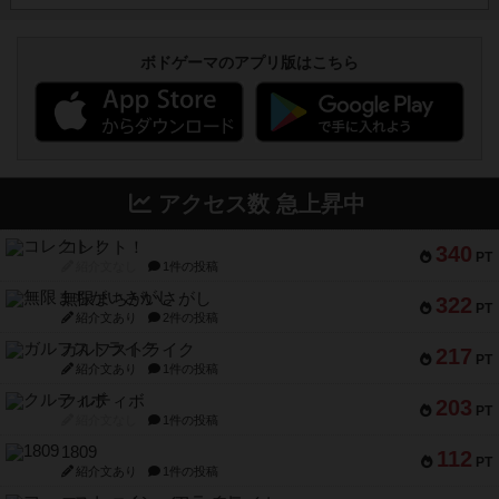
ボドゲーマのアプリ版はこちら
アクセス数 急上昇中
コレクト！
340
PT
紹介文なし
1件の投稿
無限まちがいさがし
322
PT
紹介文あり
2件の投稿
ガルフストライク
217
PT
紹介文あり
1件の投稿
クルティボ
203
PT
紹介文なし
1件の投稿
1809
112
PT
紹介文あり
1件の投稿