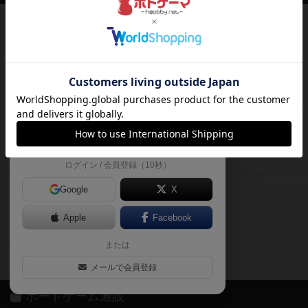
て、
ボードゲームを検索する
自分のデータを管理しませんか？
約75,000人
がボドゲーマを利用中！
ボードゲームの新着レビュー
遊んだボードゲームを記録する
ボードゲーム会情報
気になるゲームのレビューを読む
お気に入り作品・所有リストの共
メカニクス特集
有
掲示板・トピックス
ログイン / 会員登録（10秒）
Google
X
ボドとも・会員一覧
Apple
Facebook
ボードゲーム業界コラム
または
ボドゲーマご利用案内
メールで会員登録
ボードゲーム通販