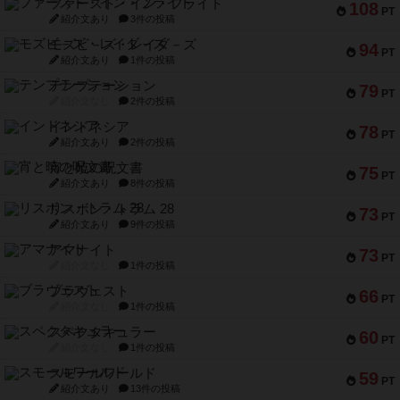
ファースト・イン・フライト
108
PT
紹介文あり
3件の投稿
モズビ－ズ・レイダ－ズ
94
PT
紹介文あり
1件の投稿
テンプテーション
79
PT
紹介文なし
2件の投稿
インドネシア
78
PT
紹介文あり
2件の投稿
宵と暁の呪文書
75
PT
紹介文あり
8件の投稿
リスボン・トラム 28
73
PT
紹介文あり
9件の投稿
アマナイト
73
PT
紹介文なし
1件の投稿
ブラヴェスト
66
PT
紹介文なし
1件の投稿
スペクタキュラー
60
PT
紹介文なし
1件の投稿
スモールワールド
59
PT
紹介文あり
13件の投稿