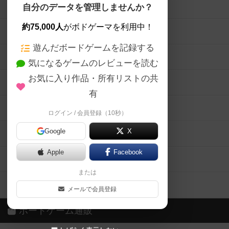
ボードゲームを検索する
自分のデータを管理しませんか？
約75,000人
がボドゲーマを利用中！
ボードゲームの新着レビュー
遊んだボードゲームを記録する
ボードゲーム会情報
気になるゲームのレビューを読む
お気に入り作品・所有リストの共
メカニクス特集
有
掲示板・トピックス
ログイン / 会員登録（10秒）
Google
X
ボドとも・会員一覧
Apple
Facebook
ボードゲーム業界コラム
または
ボドゲーマご利用案内
メールで会員登録
ボードゲーム通販