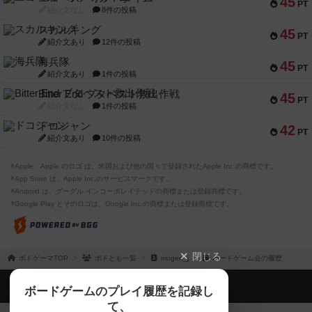
45
PT
紹介文なし
8件の投稿
スカルキング
45
PT
紹介文あり
12件の投稿
海兵隊
45
PT
紹介文あり
1件の投稿
Bitter End ブタペスト救出作戦
45
PT
紹介文なし
1件の投稿
ドコジャン
42
PT
紹介文あり
10件の投稿
※Apple、Apple のロゴ は、米国および他の国々で登録されたApple Inc.の商標です。
※App Store は、Apple Inc.のサービスマークです。
※Android は、グーグル インコーポレイテッドの商標または登録商標です。
※Google Play とそのロゴは、Google Inc.の商標または登録商標です。
閉じる
ボドゲーマTOP
ボドとも一覧
mugen_j
ボードゲーム会の履歴
ボドゲーマTOP
ボードゲームのプレイ履歴を記録し
て、