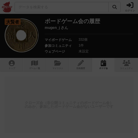
ログイン
ボードゲーム会の履歴
大賢者
mugen_j さん
332個
マイボードゲーム
1件
参加コミュニティ
未設定
ウェブページ
トップ
ゲーム一覧
マイリスト
投稿履歴
ボ
ドゲ
会
コミュニティ
クローズ会（非公開コミュニティのボードゲーム会）
のみか、参加したボードゲーム会がないユーザーです