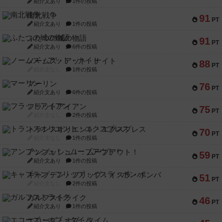
紹介文あり
1件の投稿
南北戦争
91
PT
紹介文あり
1件の投稿
ふたつの城の物語
91
PT
紹介文あり
6件の投稿
ノームズ・アット・ナイト
88
PT
紹介文なし
1件の投稿
マーリン
76
PT
紹介文あり
6件の投稿
フラットアイアン
75
PT
紹介文なし
2件の投稿
トランスオリエント・エクスプレス
70
PT
紹介文なし
1件の投稿
アンブッシュ！：ムーブアウト！
59
PT
紹介文あり
1件の投稿
キャプテン・フリップ：イスラ・ボンバ
51
PT
紹介文なし
2件の投稿
ガルフストライク
46
PT
紹介文あり
1件の投稿
エコーズ・オブ・タイム