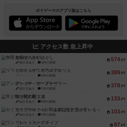
ボドゲーマのアプリ版はこちら
アクセス数 急上昇中
無限まちがいさがし
574
PT
紹介文あり
2件の投稿
リワイルド：サウスアメリカ
389
PT
紹介文なし
2件の投稿
アンダー・ザ・テーブラー
378
PT
紹介文あり
1件の投稿
宵と暁の呪文書
133
PT
紹介文あり
8件の投稿
セミファイナル ～お前はまだ生きている～
103
PT
紹介文あり
1件の投稿
ワン・トゥ・ファイブ
97
PT