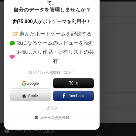
て、
ボードゲームを検索する
自分のデータを管理しませんか？
約75,000人
がボドゲーマを利用中！
ボードゲームの新着レビュー
遊んだボードゲームを記録する
ボードゲーム会情報
気になるゲームのレビューを読む
お気に入り作品・所有リストの共
メカニクス特集
有
掲示板・トピックス
ログイン / 会員登録（10秒）
Google
X
ボドとも・会員一覧
Apple
Facebook
ボードゲーム業界コラム
または
ボドゲーマご利用案内
メールで会員登録
ボードゲーム通販