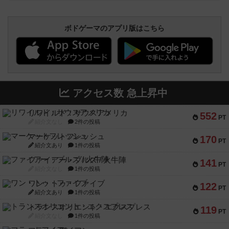
ボドゲーマのアプリ版はこちら
アクセス数 急上昇中
リワイルド：サウスアメリカ
552
PT
紹介文なし
2件の投稿
マーケットフレッシュ
170
PT
紹介文あり
1件の投稿
ファイアー・ブルズ / 火牛陣
141
PT
紹介文なし
1件の投稿
ワン・トゥ・ファイブ
122
PT
紹介文あり
1件の投稿
トランスオリエント・エクスプレス
119
PT
紹介文なし
1件の投稿