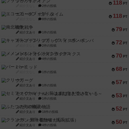
フラットアイアン
118
PT
紹介文なし
2件の投稿
エコーズ・オブ・タイム
118
PT
紹介文なし
8件の投稿
南北戦争
79
PT
紹介文あり
1件の投稿
キャプテン・フリップ：イスラ・ボンバ
72
PT
紹介文なし
2件の投稿
メメントオンラインタクティクス
70
PT
紹介文あり
4件の投稿
パーミッド
68
PT
紹介文なし
1件の投稿
クリーグ
57
PT
紹介文あり
1件の投稿
セミファイナル ～お前はまだ生きている～
53
PT
紹介文あり
1件の投稿
ふたつの街の物語
52
PT
紹介文あり
18件の投稿
クランク! ：冒険者たち（拡張）
50
PT
紹介文あり
4件の投稿