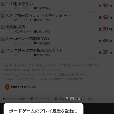
とうほうの！
42
PT
紹介文なし
1件の投稿
スターマイン・ラミー ポケット
42
PT
紹介文あり
2件の投稿
海兵隊
39
PT
紹介文あり
1件の投稿
スーパーストア3000
39
PT
紹介文なし
1件の投稿
フリップ７：復讐心とともに
37
PT
紹介文なし
2件の投稿
※Apple、Apple のロゴ は、米国および他の国々で登録されたApple Inc.の商標です。
※App Store は、Apple Inc.のサービスマークです。
※Android は、グーグル インコーポレイテッドの商標または登録商標です。
※Google Play とそのロゴは、Google Inc.の商標または登録商標です。
閉じる
ボドゲーマTOP
ボドとも一覧
Mon Muro
マイリスト
ボドゲーマTOP
ボードゲームのプレイ履歴を記録し