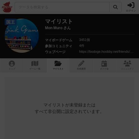
ログイン
マイリスト
国王
Mon Muro さん
3451個
マイボードゲーム
4件
参加コミュニティ
https://bodoge.hoobby.net/friends/6206
ウェブページ
トップ
ゲーム一覧
マイリスト
投稿履歴
ボ
ドゲ
会
コミュニティ
マイリストが未登録または
すべて非公開に設定されています。