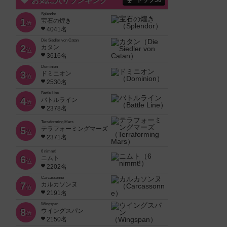
お気に入りランキング
トップ50
Splendor
1
宝石の煌き
位
4041名
Die Siedler von Catan
2
カタン
位
3616名
Dominion
3
ドミニオン
位
2530名
Battle Line
4
バトルライン
位
2378名
Terraforming Mars
5
テラフォーミングマーズ
位
2371名
6 nimmt!
6
ニムト
位
2202名
Carcassonne
7
カルカソンヌ
位
2191名
Wingspan
8
ウイングスパン
位
2150名