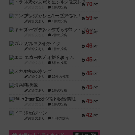
トランスオリエント・エクスプレス
70
PT
紹介文なし
1件の投稿
アンブッシュ！：ムーブアウト！
59
PT
紹介文あり
1件の投稿
キャプテン・フリップ：イスラ・ボンバ
51
PT
紹介文なし
2件の投稿
ガルフストライク
46
PT
紹介文あり
1件の投稿
エコーズ・オブ・タイム
45
PT
紹介文なし
8件の投稿
スカルキング
45
PT
紹介文あり
12件の投稿
海兵隊
45
PT
紹介文あり
1件の投稿
Bitter End ブタペスト救出作戦
45
PT
紹介文なし
1件の投稿
ドコジャン
42
PT
紹介文あり
10件の投稿