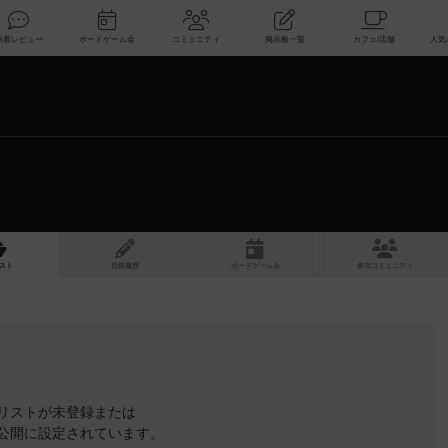
索
新着レビュー
ボードゲーム会
コミュニティ
掲示板一覧
スト
投稿履歴
ボ
ー
ドゲ
ーム
会
参加
コミュニティ
リストが未登録または
公開に設定されています。