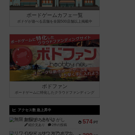
ボードゲームカフェ一覧
ボドゲが遊べる店舗を全国500店舗以上掲載中
ボドファン
ボードゲームに特化したクラウドファンディング
アクセス数 急上昇中
無限まちがいさがし
574
PT
紹介文あり
2件の投稿
リワイルド：サウスアメリカ