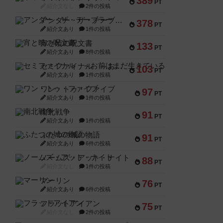
389
PT
紹介文なし
2件の投稿
アンダー・ザ・テーブラー
378
PT
紹介文あり
1件の投稿
宵と暁の呪文書
133
PT
紹介文あり
8件の投稿
セミファイナル ～お前はまだ生きている～
103
PT
紹介文あり
1件の投稿
ワン・トゥ・ファイブ
97
PT
紹介文あり
1件の投稿
南北戦争
91
PT
紹介文あり
1件の投稿
ふたつの城の物語
91
PT
紹介文あり
6件の投稿
ノームズ・アット・ナイト
88
PT
紹介文なし
1件の投稿
マーリン
76
PT
紹介文あり
6件の投稿
フラットアイアン
75
PT
紹介文なし
2件の投稿