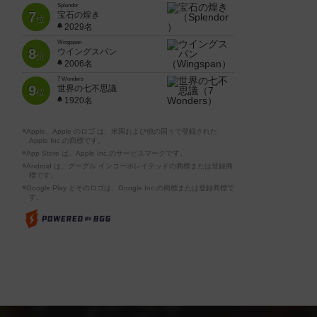
Splendor
7
宝石の煌き
位
2029名
Wingspan
8
ウイングスパン
位
2006名
7 Wonders
9
世界の七不思議
位
1920名
※Apple、Apple のロゴ は、米国および他の国々で登録された
Apple Inc.の商標です。
※App Store は、Apple Inc.のサービスマークです。
※Android は、グーグル インコーポレイテッドの商標または登録商
標です。
※Google Play とそのロゴは、Google Inc.の商標または登録商標で
す。