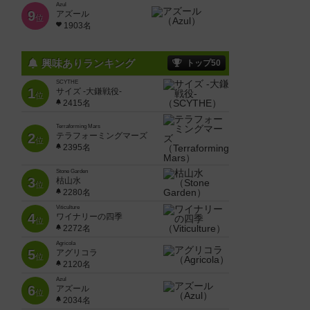
Azul
9
アズール
位
1903名
興味ありランキング
トップ50
SCYTHE
1
サイズ -大鎌戦役-
位
2415名
Terraforming Mars
2
テラフォーミングマーズ
位
2395名
Stone Garden
3
枯山水
位
2280名
Viticulture
4
ワイナリーの四季
位
2272名
Agricola
5
アグリコラ
位
2120名
Azul
6
アズール
位
2034名