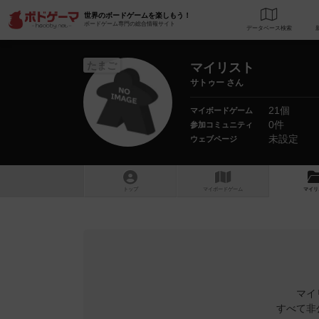
世界のボードゲームを楽しもう！
ボードゲーム専門の総合情報サイト
データベース
検
たまご
マイリスト
サトゥー さん
21個
マイボードゲーム
0件
参加コミュニティ
未設定
ウェブページ
トップ
マイボードゲーム
マイリ
マイ
すべて非