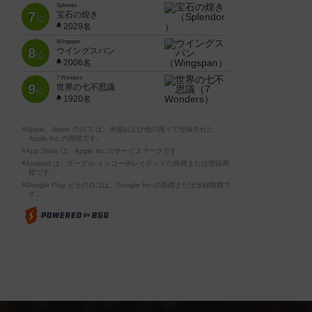
Splendor
7
宝石の煌き
位
2029名
Wingspan
8
ウイングスパン
位
2006名
7 Wonders
9
世界の七不思議
位
1920名
※Apple、Apple のロゴ は、米国および他の国々で登録された
Apple Inc.の商標です。
※App Store は、Apple Inc.のサービスマークです。
※Android は、グーグル インコーポレイテッドの商標または登録商
標です。
※Google Play とそのロゴは、Google Inc.の商標または登録商標で
す。