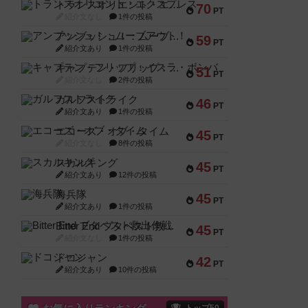
トランスオリエント・エクスプレス
70
PT
紹介文なし
1件の投稿
アンブッシュ！：ムーブアウト！
59
PT
紹介文あり
1件の投稿
キャプテン・フリップ：イスラ・ボンバ
51
PT
紹介文なし
2件の投稿
ガルフストライク
46
PT
紹介文あり
1件の投稿
エコーズ・オブ・タイム
45
PT
紹介文なし
8件の投稿
スカルキング
45
PT
紹介文あり
12件の投稿
海兵隊
45
PT
紹介文あり
1件の投稿
Bitter End ブタペスト救出作戦
45
PT
紹介文なし
1件の投稿
ドコジャン
42
PT
紹介文あり
10件の投稿