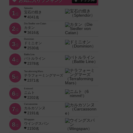
お気に入りランキング
トップ50
Splendor
1
宝石の煌き
位
4041名
Die Siedler von Catan
2
カタン
位
3616名
Dominion
3
ドミニオン
位
2530名
Battle Line
4
バトルライン
位
2378名
Terraforming Mars
5
テラフォーミングマーズ
位
2371名
6 nimmt!
6
ニムト
位
2202名
Carcassonne
7
カルカソンヌ
位
2191名
Wingspan
8
ウイングスパン
位
2150名