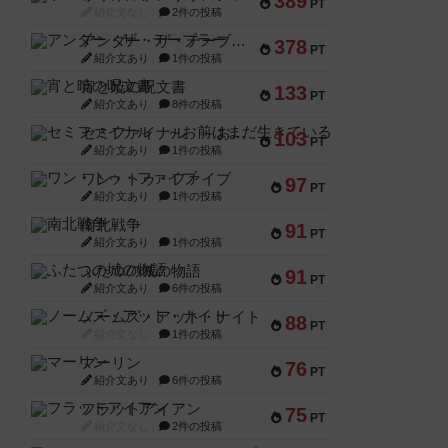
389
PT
紹介文なし
2件の投稿
アンダー・ザ・テーブラー
378
PT
紹介文あり
1件の投稿
宵と暁の呪文書
133
PT
紹介文あり
8件の投稿
セミファイナル ～お前はまだ生きている～
103
PT
紹介文あり
1件の投稿
ワン・トゥ・ファイブ
97
PT
紹介文あり
1件の投稿
南北戦争
91
PT
紹介文あり
1件の投稿
ふたつの城の物語
91
PT
紹介文あり
6件の投稿
ノームズ・アット・ナイト
88
PT
紹介文なし
1件の投稿
マーリン
76
PT
紹介文あり
6件の投稿
フラットアイアン
75
PT
紹介文なし
2件の投稿