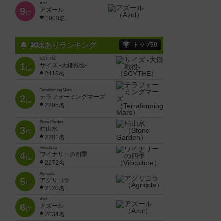
Azul
9
アズール
位
1903名
興味ありランキング
トップ50
SCYTHE
1
サイズ -大鎌戦役-
位
2415名
Terraforming Mars
2
テラフォーミングマーズ
位
2395名
Stone Garden
3
枯山水
位
2281名
Viticulture
4
ワイナリーの四季
位
2272名
Agricola
5
アグリコラ
位
2120名
Azul
6
アズール
位
2034名