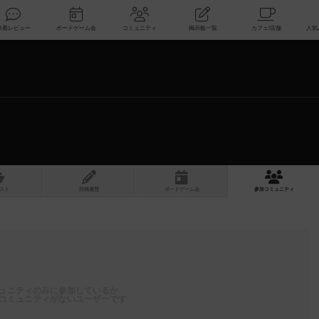
索
新着レビュー
ボードゲーム会
コミュニティ
掲示板一覧
スト
投稿履歴
ボ
ー
ドゲ
ーム
会
参加
コミュニティ
ュニティのみに参加しているか
コミュニティがないユーザーです