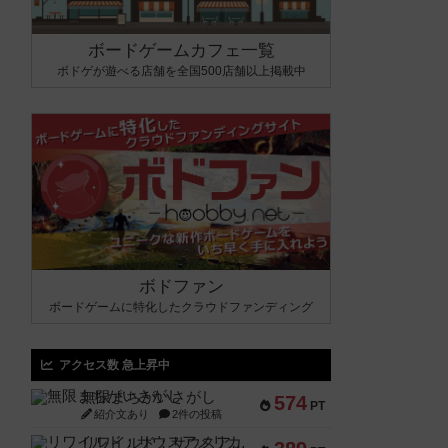
ボードゲームカフェ一覧
ボドゲが遊べる店舗を全国500店舗以上掲載中
ボドファン
ボードゲームに特化したクラウドファンディング
アクセス数 急上昇中
無限まちがいさがし
574
PT
紹介文あり
2件の投稿
リワイルド：サウスアメリカ