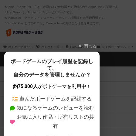
※Apple、Apple のロゴ は、米国および他の国々で登録されたApple Inc.の商標です。
※App Store は、Apple Inc.のサービスマークです。
※Android は、グーグル インコーポレイテッドの商標または登録商標です。
※Google Play とそのロゴは、Google Inc.の商標または登録商標です。
閉じる
ボドゲーマTOP
ボドとも一覧
CaravansBase
マイボードゲーム
ボドゲーマTOP
ボードゲームのプレイ履歴を記録し
て、
ボードゲームを検索する
自分のデータを管理しませんか？
約75,000人
がボドゲーマを利用中！
ボードゲームの新着レビュー
遊んだボードゲームを記録する
ボードゲーム会情報
気になるゲームのレビューを読む
お気に入り作品・所有リストの共
メカニクス特集
有
掲示板・トピックス