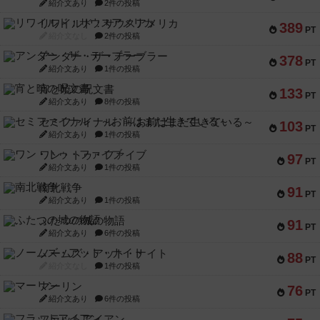
紹介文あり
2件の投稿
リワイルド：サウスアメリカ
389
PT
紹介文なし
2件の投稿
アンダー・ザ・テーブラー
378
PT
紹介文あり
1件の投稿
宵と暁の呪文書
133
PT
紹介文あり
8件の投稿
セミファイナル ～お前はまだ生きている～
103
PT
紹介文あり
1件の投稿
ワン・トゥ・ファイブ
97
PT
紹介文あり
1件の投稿
南北戦争
91
PT
紹介文あり
1件の投稿
ふたつの城の物語
91
PT
紹介文あり
6件の投稿
ノームズ・アット・ナイト
88
PT
紹介文なし
1件の投稿
マーリン
76
PT
紹介文あり
6件の投稿
フラットアイアン