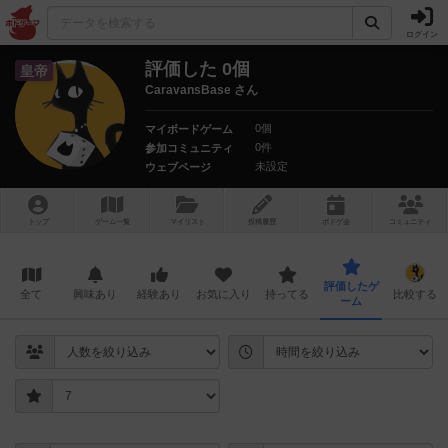
ログイン
評価した 0個
皇帝
CaravansBase さん
0個
マイボードゲーム
0件
参加コミュニティ
未設定
ウェブページ
トップ
ゲーム一覧
マイリスト
投稿履歴
ボ
ドゲ
会
コミュニティ
評価したゲ
全て
興味あり
経験あり
お気に入り
持ってる
比較する
ーム