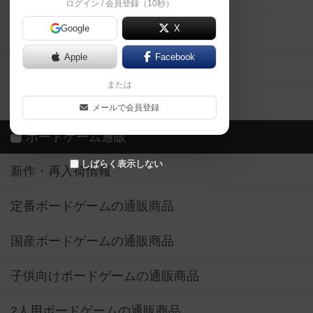
ログイン / 会員登録（10秒）
Google
X
ボドとも・会員一覧
Apple
Facebook
ボードゲーム業界コラム
または
ボドゲーマご利用案内
メールで会員登録
ボードゲーム通販
しばらく表示しない
新作・再入荷情報
定番ボードゲームの通販商品
国産ボードゲームの通販商品
子供向けボードゲームの通販商品
2人用ボードゲームの通販商品