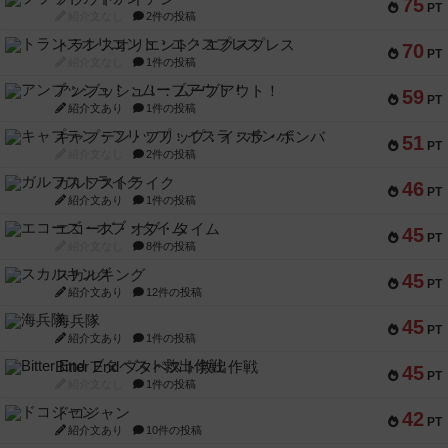
75
PT
紹介文なし
2件の投稿
トランスオリエント・エクスプレス
70
PT
紹介文なし
1件の投稿
アンブッシュ！：ムーブアウト！
59
PT
紹介文あり
1件の投稿
キャプテン・フリップ：イスラ・ボンバ
51
PT
紹介文なし
2件の投稿
ガルフストライク
46
PT
紹介文あり
1件の投稿
エコーズ・オブ・タイム
45
PT
紹介文なし
8件の投稿
スカルキング
45
PT
紹介文あり
12件の投稿
海兵隊
45
PT
紹介文あり
1件の投稿
Bitter End ブタペスト救出作戦
45
PT
紹介文なし
1件の投稿
ドコジャン
42
PT
紹介文あり
10件の投稿