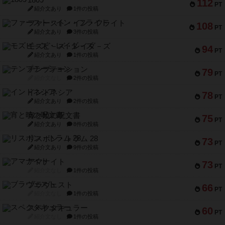
1809
112
PT
紹介文あり
1件の投稿
ファースト・イン・フライト
108
PT
紹介文あり
3件の投稿
モズビ－ズ・レイダ－ズ
94
PT
紹介文あり
1件の投稿
テンプテーション
79
PT
紹介文なし
2件の投稿
インドネシア
78
PT
紹介文あり
2件の投稿
宵と暁の呪文書
75
PT
紹介文あり
8件の投稿
リスボン・トラム 28
73
PT
紹介文あり
9件の投稿
アマナイト
73
PT
紹介文なし
1件の投稿
ブラヴェスト
66
PT
紹介文なし
1件の投稿
スペクタキュラー
60
PT
紹介文なし
1件の投稿