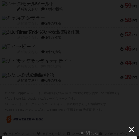
スモールワールド
59
PT
紹介文あり
13件の投稿
ギャンブラー
58
PT
紹介文なし
2件の投稿
Bitter End ブタペスト救出作戦
52
PT
紹介文なし
1件の投稿
ラピード
46
PT
紹介文なし
1件の投稿
ザ・フラッフィー・ライト
44
PT
紹介文なし
0件の投稿
ふたつの城の物語
39
PT
紹介文あり
6件の投稿
※Apple、Apple のロゴ は、米国および他の国々で登録されたApple Inc.の商標です。
※App Store は、Apple Inc.のサービスマークです。
※Android は、グーグル インコーポレイテッドの商標または登録商標です。
※Google Play とそのロゴは、Google Inc.の商標または登録商標です。
閉じる
ボドゲーマTOP
ボドとも一覧
CaravansBase
マイボードゲーム