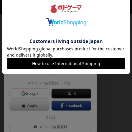
ボドゲーマTOP
ボードゲームのプレイ履歴を記録し
て、
ボードゲームを検索する
自分のデータを管理しませんか？
約75,000人
がボドゲーマを利用中！
ボードゲームの新着レビュー
遊んだボードゲームを記録する
ボードゲーム会情報
気になるゲームのレビューを読む
お気に入り作品・所有リストの共
メカニクス特集
有
掲示板・トピックス
ログイン / 会員登録（10秒）
Google
X
ボドとも・会員一覧
Apple
Facebook
ボードゲーム業界コラム
または
ボドゲーマご利用案内
メールで会員登録