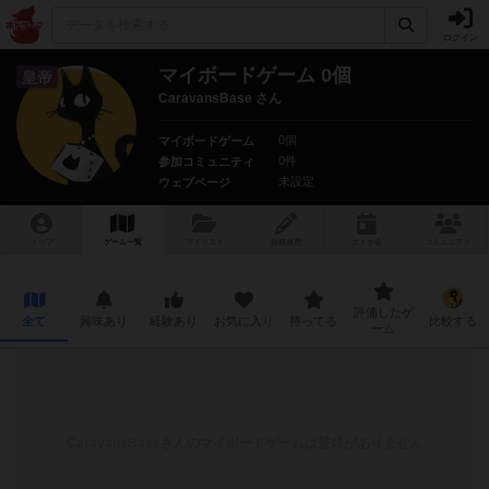
ログイン
マイボードゲーム 0個
皇帝
CaravansBase さん
0個
マイボードゲーム
0件
参加コミュニティ
未設定
ウェブページ
トップ
ゲーム一覧
マイリスト
投稿履歴
ボ
ドゲ
会
コミュニティ
評価したゲ
全て
興味あり
経験あり
お気に入り
持ってる
比較する
ーム
CaravansBase
さんのマイボードゲームは登録がありません