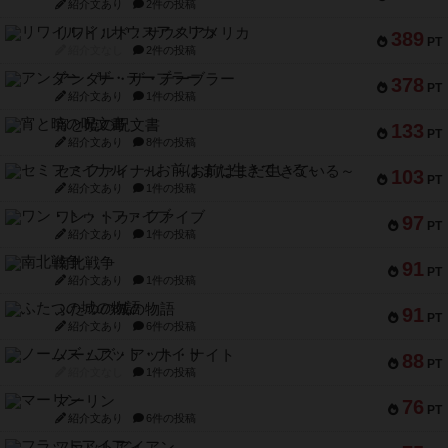
紹介文あり
2件の投稿
リワイルド：サウスアメリカ
389
PT
紹介文なし
2件の投稿
アンダー・ザ・テーブラー
378
PT
紹介文あり
1件の投稿
宵と暁の呪文書
133
PT
紹介文あり
8件の投稿
セミファイナル ～お前はまだ生きている～
103
PT
紹介文あり
1件の投稿
ワン・トゥ・ファイブ
97
PT
紹介文あり
1件の投稿
南北戦争
91
PT
紹介文あり
1件の投稿
ふたつの城の物語
91
PT
紹介文あり
6件の投稿
ノームズ・アット・ナイト
88
PT
紹介文なし
1件の投稿
マーリン
76
PT
紹介文あり
6件の投稿
フラットアイアン