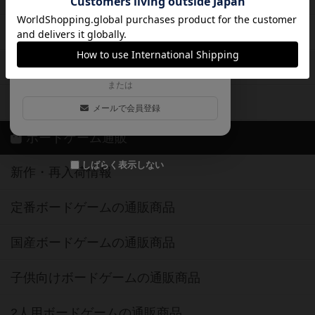
ログイン / 会員登録（10秒）
Google
X
ボドとも・会員一覧
Apple
Facebook
ボードゲーム業界コラム
または
ボドゲーマご利用案内
メールで会員登録
ボードゲーム通販
しばらく表示しない
新作・再入荷情報
定番ボードゲームの通販商品
国産ボードゲームの通販商品
子供向けボードゲームの通販商品
2人用ボードゲームの通販商品