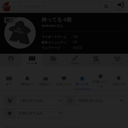
ログイン
持ってる 0個
戦士
bodnomi さん
0個
マイボードゲーム
0件
参加コミュニティ
未設定
ウェブページ
トップ
ゲーム一覧
マイリスト
投稿履歴
ボ
ドゲ
会
コミュニティ
評価したゲ
全て
興味あり
経験あり
お気に入り
持ってる
比較する
ーム