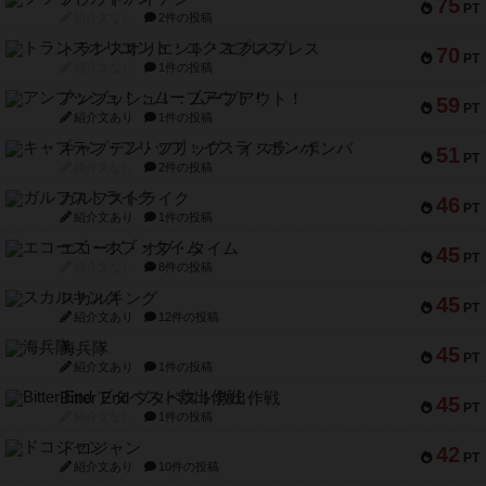
75
PT
紹介文なし
2件の投稿
トランスオリエント・エクスプレス
70
PT
紹介文なし
1件の投稿
アンブッシュ！：ムーブアウト！
59
PT
紹介文あり
1件の投稿
キャプテン・フリップ：イスラ・ボンバ
51
PT
紹介文なし
2件の投稿
ガルフストライク
46
PT
紹介文あり
1件の投稿
エコーズ・オブ・タイム
45
PT
紹介文なし
8件の投稿
スカルキング
45
PT
紹介文あり
12件の投稿
海兵隊
45
PT
紹介文あり
1件の投稿
Bitter End ブタペスト救出作戦
45
PT
紹介文なし
1件の投稿
ドコジャン
42
PT
紹介文あり
10件の投稿