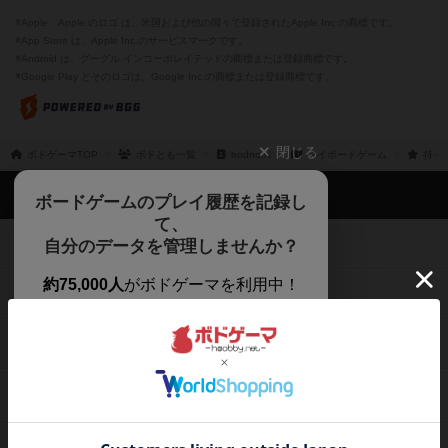
※Apple、Apple のロゴ は、米国および他の国々で登録されたApple Inc.の商標です。
※App Store は、Apple Inc.のサービスマークです。
※Android は、グーグル インコーポレイテッドの商標または登録商標です。
※Google Play とそのロゴは、Google Inc.の商標または登録商標です。
閉じる
ボドゲーマTOP
ボドとも一覧
bodnomi
マイボードゲーム
持っ
ボドゲーマTOP
ボードゲームのプレイ履歴を記録し
て、
ボードゲームを検索する
自分のデータを管理しませんか？
約75,000人
がボドゲーマを利用中！
ボードゲームの新着レビュー
遊んだボードゲームを記録する
ボードゲーム会情報
気になるゲームのレビューを読む
お気に入り作品・所有リストの共
メカニクス特集
有
掲示板・トピックス